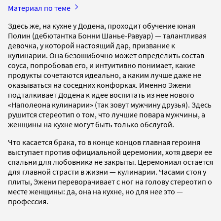
Материал по теме
Здесь же, на кухне у Додена, проходит обучение юная
Полин (дебютантка Бонни Шанье-Равуар) — талантливая
девочка, у которой настоящий дар, призвание к
кулинарии. Она безошибочно может определить состав
соуса, попробовав его, и интуитивно понимает, какие
продукты сочетаются идеально, а каким лучше даже не
оказываться на соседних конфорках. Именно Эжени
подталкивает Додена к идее воспитать из нее нового
«Наполеона кулинарии» (так зовут мужчину друзья). Здесь
рушится стереотип о том, что лучшие повара мужчины, а
женщины на кухне могут быть только обслугой.
Что касается брака, то в конце концов главная героиня
выступает против официальной церемонии, хотя двери ее
спальни для любовника не закрыты. Церемониал остается
для главной страсти в жизни — кулинарии. Часами стоя у
плиты, Эжени переворачивает с ног на голову стереотип о
месте женщины: да, она на кухне, но для нее это —
профессия.