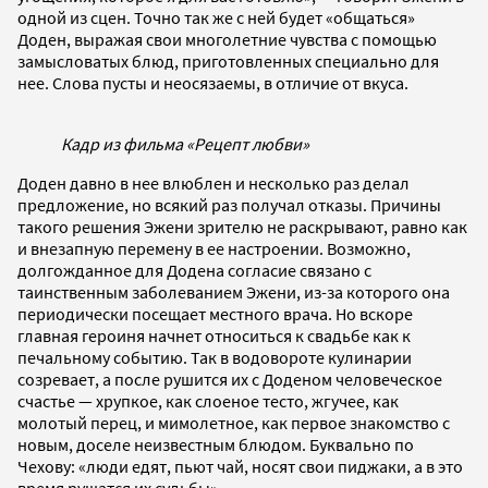
одной из сцен. Точно так же с ней будет «общаться»
Доден, выражая свои многолетние чувства с помощью
замысловатых блюд, приготовленных специально для
нее. Слова пусты и неосязаемы, в отличие от вкуса.
Кадр из фильма «Рецепт любви»
Доден давно в нее влюблен и несколько раз делал
предложение, но всякий раз получал отказы. Причины
такого решения Эжени зрителю не раскрывают, равно как
и внезапную перемену в ее настроении. Возможно,
долгожданное для Додена согласие связано с
таинственным заболеванием Эжени, из-за которого она
периодически посещает местного врача. Но вскоре
главная героиня начнет относиться к свадьбе как к
печальному событию. Так в водовороте кулинарии
созревает, а после рушится их с Доденом человеческое
счастье — хрупкое, как слоеное тесто, жгучее, как
молотый перец, и мимолетное, как первое знакомство с
новым, доселе неизвестным блюдом. Буквально по
Чехову: «люди едят, пьют чай, носят свои пиджаки, а в это
время рушатся их судьбы».