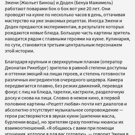
Эжени (Жюльет Бинош) и Доден (Бенуа Мажимель)
работают поварами бок о бок вот уже 20 лет. Они
проводят на кухне по несколько часов в день, оттачивая
мастерство на уже знакомых рецептах. Иногда Эжени и
Доден предаются экспериментам, в результате которых
рождаются новые блюда. Большую часть картины зритель
находится рядом с главными героями на кухне. Кулинария,
по сути, становится третьим центральным персонажем
этой истории.
Благодаря крупным и сверхкрупным планам (оператор
Джонатан Рикебург) зрителю в равной степени доступны
и оттенки эмоций на лицах героев, и степень готовности
различных ингредиентов очередного шедевра. Камера
передвигается плавно, без резких движений, переводя
фокус с лиц на блюда, тарелки, кастрюли, разделочную
доску и снова на лица. Словно в немом кино, в первой
половине картины «Рецепт любви» почти нет диалогов и
абсолютно отсутствует музыкальное сопровождение —
герои растворяются в звуках кухни (шипении масла,
бурлении воды), но зрителям сразу понятны нюансы их
взаимоотношений. «Я общаюсь с вами при помощи
угощения, которое я для вас готовлю», — говорит Эжени в