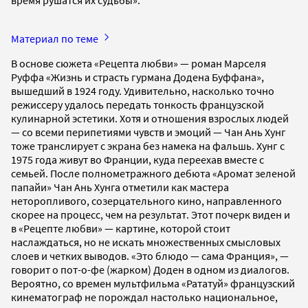
Материал по теме
В основе сюжета «Рецепта любви» — роман Марселя
Руффа «Жизнь и страсть гурмана Додена Буффана»,
вышедший в 1924 году. Удивительно, насколько точно
режиссеру удалось передать тонкость французской
кулинарной эстетики. Хотя и отношения взрослых людей
— со всеми перипетиями чувств и эмоций — Чан Ань Хунг
тоже транслирует с экрана без намека на фальшь. Хунг с
1975 года живут во Франции, куда переехав вместе с
семьей. После полнометражного дебюта «Аромат зеленой
папайи» Чан Ань Хунга отметили как мастера
неторопливого, созерцательного кино, направленного
скорее на процесс, чем на результат. Этот почерк виден и
в «Рецепте любви» — картине, которой стоит
наслаждаться, но не искать множественных смысловых
слоев и четких выводов. «Это блюдо — сама Франция», —
говорит о пот-о-фе (жарком) Доден в одном из диалогов.
Вероятно, со времен мультфильма «Рататуй» французский
кинематограф не порождал настолько национальное,