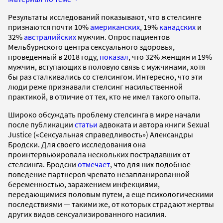
Результаты исследований показывают, что в стелсинге
признаются почти 10%
американских
, 19%
канадских
и
32%
австралийских
мужчин. Опрос пациентов
Мельбурнского центра сексуального здоровья,
проведенный в 2018 году,
показал
, что 32% женщин и 19%
мужчин, вступающих в половую связь с мужчинами, хотя
бы раз сталкивались со стелсингом. Интересно, что эти
люди реже признавали стелсинг насильственной
практикой, в отличие от тех, кто не имел такого опыта.
Широко обсуждать проблему стелсинга в мире начали
после публикации
статьи
адвоката и автора книги Sexual
Justice («Сексуальная справедливость») Александры
Бродски. Для своего исследования она
проинтервьюировала нескольких пострадавших от
стелсинга. Бродски
отмечает
, что для них подобное
поведение партнеров чревато незапланированной
беременностью, заражением инфекциями,
передающимися половым путем, а еще психологическими
последствиями — такими же, от которых страдают жертвы
других видов сексуализированного насилия.