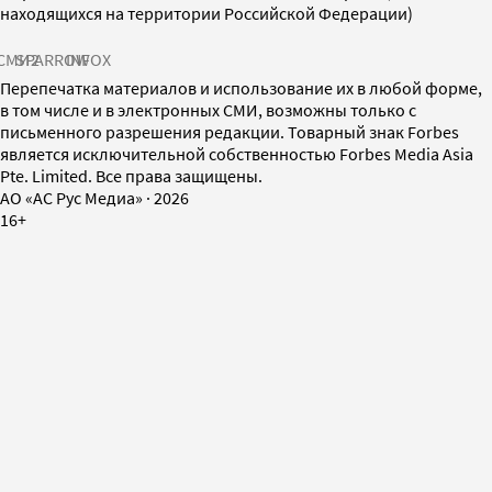
находящихся на территории Российской Федерации)
СМИ2
SPARROW
INFOX
Перепечатка материалов и использование их в любой форме,
в том числе и в электронных СМИ, возможны только с
письменного разрешения редакции. Товарный знак Forbes
является исключительной собственностью Forbes Media Asia
Pte. Limited. Все права защищены.
AO «АС Рус Медиа»
·
2026
16+