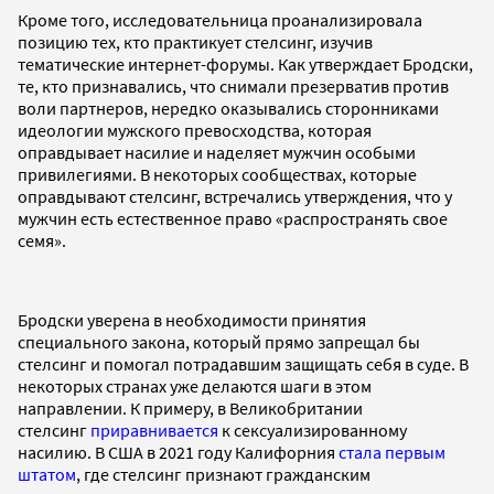
Кроме того, исследовательница проанализировала
позицию тех, кто практикует стелсинг, изучив
тематические интернет-форумы. Как утверждает Бродски,
те, кто признавались, что снимали презерватив против
воли партнеров, нередко оказывались сторонниками
идеологии мужского превосходства, которая
оправдывает насилие и наделяет мужчин особыми
привилегиями. В некоторых сообществах, которые
оправдывают стелсинг, встречались утверждения, что у
мужчин есть естественное право «распространять свое
семя».
Бродски уверена в необходимости принятия
специального закона, который прямо запрещал бы
стелсинг и помогал потрадавшим защищать себя в суде. В
некоторых странах уже делаются шаги в этом
направлении. К примеру, в Великобритании
стелсинг
приравнивается
к сексуализированному
насилию. В США в 2021 году Калифорния
стала первым
штатом
, где стелсинг признают гражданским