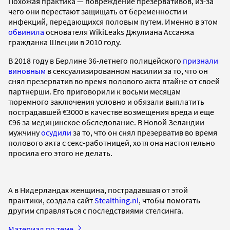
Похожая практика — повреждение презервативов, из-за
чего они перестают защищать от беременности и
инфекций, передающихся половым путем. Именно в этом
обвинила
основателя WikiLeaks Джулиана Ассанжа
гражданка Швеции в 2010 году.
В 2018 году в Берлине 36-летнего полицейского
признали
виновным
в сексуализированном насилии за то, что он
снял презерватив во время полового акта втайне от своей
партнерши. Его приговорили к восьми месяцам
тюремного заключения условно и обязали выплатить
пострадавшей €3000 в качестве возмещения вреда и еще
€96 за медицинское обследование. В Новой Зеландии
мужчину
осудили
за то, что он снял презерватив во время
полового акта с секс-работницей, хотя она настоятельно
просила его этого не делать.
А в Нидерландах женщина, пострадавшая от этой
практики, создала сайт
Stealthing.nl
, чтобы помогать
другим справляться с последствиями стелсинга.
Материал по теме