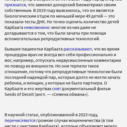
признался
, что заменял донорский биоматериал своим
собственным. В 2019 году выяснилось, что он является
биологическим отцом по меньшей мере 49 детей — это
показали тесты ДНК. Но точно оценить количество детей
Карбаата
невозможно
: многие из них даже не
догадываются о том, что были зачаты при помощи
вспомогательных репродуктивных технологий.
Бывшие пациентки Карбаата
рассказывают
, что во время
процедуры врач не всегда вел себя профессионально и
мог, например, отпускать недвусмысленные комментарии
по поводу их внешности. Но они терпели такое
отношение, потому что репродуктивные технологии были
последней надеждой пар, которые долго не могли зачать
ребенка, и женщин, у которых не было партнера. О
Карбаате и его жертвах
снят
документальный фильм
Seeds of Deceit (англ. — «Семена обмана»).
В научной статье, опубликованной в 2023 году,
перечисляются
громкие случаи мошенничества (в том
числе с участием Карбаата), которые объединяет между