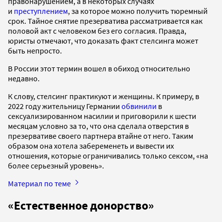
правонарушением, а в некоторых случаях
и
преступлением
, за которое можно получить тюремный
срок. Тайное снятие презерватива рассматривается как
половой акт с человеком без его согласия. Правда,
юристы отмечают, что доказать факт стелсинга может
быть непросто.
В России этот термин вошел в обиход относительно
недавно.
К слову, стелсинг практикуют и женщины. К примеру, в
2022 году жительницу Германии
обвинили
в
сексуализированном насилии и приговорили к шести
месяцам условно за то, что она сделала отверстия в
презервативе своего партнера втайне от него. Таким
образом она хотела забеременеть и вывести их
отношения, которые ограничивались только сексом, «на
более серьезный уровень».
Материал по теме
«Естественное донорство»