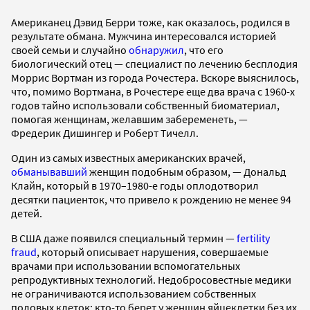
Американец Дэвид Берри тоже, как оказалось, родился в
результате обмана. Мужчина интересовался историей
своей семьи и случайно
обнаружил
, что его
биологический отец — специалист по лечению бесплодия
Моррис Вортман из города Рочестера. Вскоре выяснилось,
что, помимо Вортмана, в Рочестере еще два врача с 1960-х
годов тайно использовали собственный биоматериал,
помогая женщинам, желавшим забеременеть, —
Фредерик Дишингер и Роберт Тичелл.
Один из самых известных американских врачей,
обманывавший
женщин подобным образом, — Дональд
Клайн, который в 1970–1980-е годы оплодотворил
десятки пациенток, что привело к рождению не менее 94
детей.
В США даже появился специальный термин —
fertility
fraud
, который описывает нарушения, совершаемые
врачами при использовании вспомогательных
репродуктивных технологий. Недобросовестные медики
не ограничиваются использованием собственных
половых клеток: кто-то берет у женщин яйцеклетки без их