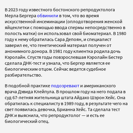
В 2023 году известного бостонского репродуктолога
Мерла Бергера
обвинили
в том, что во время
искусственной инсеминации (оплодотворения женской
яйцеклетки с помощью ввода спермы непосредственно в
полость матки) он использовал свой биоматериал. В 1980
году к нему обратилась Сара Депоян, и специалист
заверил ее, что генетический материал получен от
анонимного донора. В 1981 году клиентка родила дочь
Кэролайн. Спустя годы повзрослевшая Кэролайн Бестер
сделала ДНК-тест и узнала, что Бергер является ее
биологическим отцом. Сейчас ведется судебное
разбирательство.
В подобной практике
подозревают
и американского
врача Дэвида Клейпула. В прошлом году на него подала в
суд 67-летняя жительница штата Айдахо Шэрон Хейс. Она
обратилась к специалисту в 1989 году, в результате чего на
свет появилась девочка, Брианна Хейс. Та сделала тест
ДНК и выяснила, что репродуктолог — и есть ее
биологический отец.