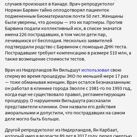
случаев произошел в Канаде. Врач-репродуктолог
Норман Барвин тайно оплодотворял пациенток
подмененным биоматериалом почти 50 лет. Женщины
были уверены, что доноры — это их партнеры. Против
Барвина подали коллективный иск, в списке значатся
имена 226 пострадавших, в том числе дети пар,
лечившихся от бесплодия. Несколько заявителей
подтвердили родство с Барвином с помощью ДНК-теста.
Пострадавшие требуют компенсацию в размере $10 млн, а
также возмещение стоимости тестов.
Врач из Нидерландов Ян Вильдшут
использовал
свою
сперму во время процедуры ЭКО по меньшей мере 17 раз
— тоже обманывая женщин. Врач остался безнаказанным:
он работал в клинике города Зволле с 1981-го по 1993 год,
когда еще не существовало правил, регламентирующих
процедуру. О нарушениях Вильдшута рассказали
представители клиники. Они назвали его действия
аморальными и допустили, что пострадавших на самом
деле могло быть больше.
Другой репродуктолог из Нидерландов, Ян Карбаат,
который умер в возрасте 89 лет в 2017 году, перед смертью