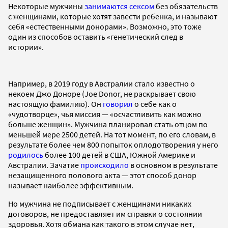
Некоторые мужчины
занимаются сексом
без обязательств
с женщинами, которые хотят завести ребенка, и называют
себя «естественными донорами». Возможно, это тоже
один из способов оставить «генетический след в
истории».
Например, в 2019 году в Австралии стало известно о
некоем Джо Доноре (Joe Donor, не раскрывает свою
настоящую фамилию). Он
говорил
о себе как о
«чудотворце», чья миссия — «осчастливить как можно
больше женщин». Мужчина планировал стать отцом по
меньшей мере 2500 детей. На тот момент, по его словам, в
результате более чем 800 попыток оплодотворения у него
родилось
более 100 детей в США, Южной Америке и
Австралии. Зачатие
происходило
в основном в результате
незащищенного полового акта — этот способ донор
называет наиболее эффективным.
Но мужчина не подписывает с женщинами никаких
договоров, не предоставляет им справки о состоянии
здоровья. Хотя обмана как такого в этом случае нет,