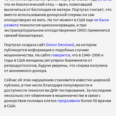
что ее биологический отец — врач, помогавший
вылечиться от бесплодия ее матери. Португал считает, что
вместо использования донорской спермы он сам
оплодотворил ее мать. На тот момент в США еще
не была
развита
технология криоконсервации, и при
экстракорпоральном оплодотворении (ЭКО) применялся
свежий биоматериал.
Португал создала сайт
Donor Deceived
, на котором
публикуется информация о подобных случаях
мошенничества. На сайте
говорится
, что в 1940–1990-е
годы в США женщины регулярно беременели от
репродуктологов, будучи уверены, что сперма получена
от анонимного донора.
Сейчас об этих нарушениях становится известно широкой
публике, в том числе благодаря популярности и
доступности технологии ДНК-тестирования. За последние
несколько лет обвинение в мошенничестве в связи с
донорством половых клеток
предъявили
более 50 врачам
в США.