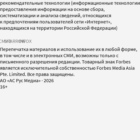
рекомендательные технологии (информационные технологии
предоставления информации на основе сбора,
систематизации и анализа сведений, относящихся
к предпочтениям пользователей сети «Интернет»,
находящихся на территории Российской Федерации)
СМИ2
SPARROW
INFOX
Перепечатка материалов и использование их в любой форме,
в том числе и в электронных СМИ, возможны только с
письменного разрешения редакции. Товарный знак Forbes
является исключительной собственностью Forbes Media Asia
Pte. Limited. Все права защищены.
AO «АС Рус Медиа»
·
2026
16+