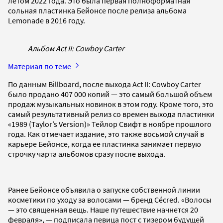
летом 2022 года. Это была первая полноформатная
сольная пластинка Бейонсе после релиза альбома
Lemonade в 2016 году.
Альбом Act II: Cowboy Carter
Материал по теме
По данным Billboard, после выхода Act II: Cowboy Carter
было продано 407 000 копий — это самый большой объем
продаж музыкальных новинок в этом году. Кроме того, это
самый результативный релиз со времен выхода пластинки
«1989 (Taylor’s Version)» Тейлор Свифт в ноябре прошлого
года. Как отмечает издание, это также восьмой случай в
карьере Бейонсе, когда ее пластинка занимает первую
строчку чарта альбомов сразу после выхода.
Ранее Бейонсе объявила о запуске собственной линии
косметики по уходу за волосами — бренд Cécred. «Волосы
— это священная вещь. Наше путешествие начнется 20
февраля», — подписала певица пост с тизером будущей