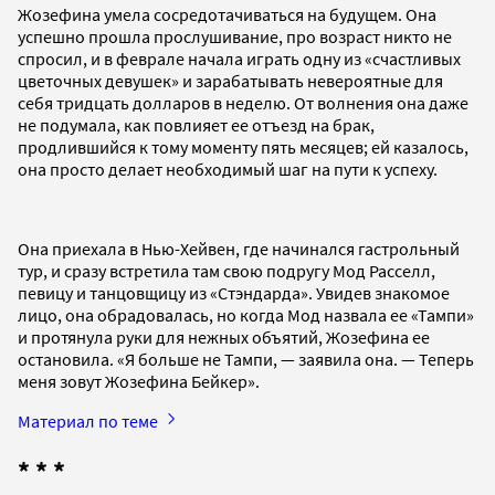
Жозефина умела сосредотачиваться на будущем. Она
успешно прошла прослушивание, про возраст никто не
спросил, и в феврале начала играть одну из «счастливых
цветочных девушек» и зарабатывать невероятные для
себя тридцать долларов в неделю. От волнения она даже
не подумала, как повлияет ее отъезд на брак,
продлившийся к тому моменту пять месяцев; ей казалось,
она просто делает необходимый шаг на пути к успеху.
Она приехала в Нью-Хейвен, где начинался гастрольный
тур, и сразу встретила там свою подругу Мод Расселл,
певицу и танцовщицу из «Стэндарда». Увидев знакомое
лицо, она обрадовалась, но когда Мод назвала ее «Тампи»
и протянула руки для нежных объятий, Жозефина ее
остановила. «Я больше не Тампи, — заявила она. — Теперь
меня зовут Жозефина Бейкер».
Материал по теме
* * *