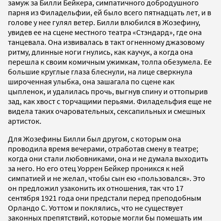
замуж за Билли Бейкера, симпатичного добродушного
парня из Филадельфии, ей было всего пятнадцать лет, и в
голове у нее гулял ветер. Билли влюбился в Жозефину,
увидев ее на сцене местного театра «Стэндард», где она
танцевала. Она извивалась в такт огненному джазовому
ритму, длинные ноги гнулись, как каучук, а когда она
перешла к своим комичным ужимкам, толпа обезумела. Ее
большие круглые глаза блеснули, на лице сверкнула
широченная улыбка, она зашагала по сцене как
цыпленок, и удалилась прочь, выгнув спину и оттопырив
зад, как хвост с торчащими перьями. Филадельфия еще не
видела таких очаровательных, сексапильных и смешных
артисток.
Для Жозефины Билли был другом, с которым она
проводила время вечерами, отработав смену в театре;
когда они стали любовниками, она и не думала выходить
за него. Но его отец Уоррен Бейкер проникся к ней
симпатией и не желал, чтобы сын ею «пользовался». Это
он предложил узаконить их отношения, так что 17
сентября 1921 года они предстали перед преподобным
Орландо С. Уоттом и поклялись, что не существует
законных препятствий, которые могли бы помешать им