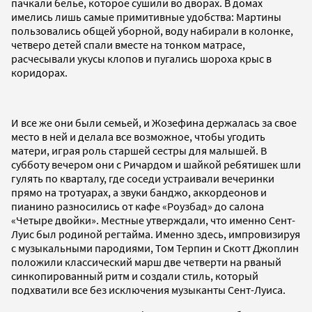
пачкали белье, которое сушили во дворах. В домах
имелись лишь самые примитивные удобства: Мартины
пользовались общей уборной, воду набирали в колонке,
четверо детей спали вместе на тонком матрасе,
расчесывали укусы клопов и пугались шороха крыс в
коридорах.
И все же они были семьей, и Жозефина держалась за свое
место в ней и делала все возможное, чтобы угодить
матери, играя роль старшей сестры для малышей. В
субботу вечером они с Ричардом и шайкой ребятишек шли
гулять по кварталу, где соседи устраивали вечеринки
прямо на тротуарах, а звуки банджо, аккордеонов и
пианино разносились от кафе «Роузбад» до салона
«Четыре двойки». Местные утверждали, что именно Сент-
Луис был родиной регтайма. Именно здесь, импровизируя
с музыкальными пародиями, Том Терпин и Скотт Джоплин
положили классический марш две четверти на рваный
синкопированный ритм и создали стиль, который
подхватили все без исключения музыканты Сент-Луиса.