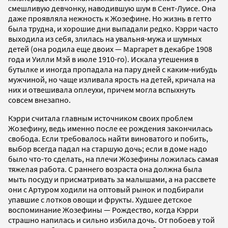
смешливую девчонку, наводившую шум в Сент-Луисе. Она
даже проявляла нежность к Жозефине. Но жизнь в гетто
была трудна, и хорошие дни выпадали редко. Кэрри часто
выходила из себя, злилась на увальня-мужа и шумных
детей (она родила еще двоих — Маргарет в декабре 1908
года и Уилли Мэй в июле 1910-го). Искала утешения в
бутылке и иногда пропадала на пару дней с каким-нибудь
мужчиной, но чаще изливала ярость на детей, кричала на
них и отвешивала оплеухи, причем могла вспыхнуть
совсем внезапно.
Кэрри считала главным источником своих проблем
Жозефину, ведь именно после ее рождения закончилась
свобода. Если требовалось найти виноватого и побить,
выбор всегда падал на старшую дочь; если в доме надо
было что-то сделать, на плечи Жозефины ложилась самая
тяжелая работа. С раннего возраста она должна была
мыть посуду и присматривать за малышами, а на рассвете
они с Артуром ходили на оптовый рынок и подбирали
упавшие с лотков овощи и фрукты. Худшее детское
воспоминание Жозефины — Рождество, когда Кэрри
страшно напилась и сильно избила дочь. От побоев у той