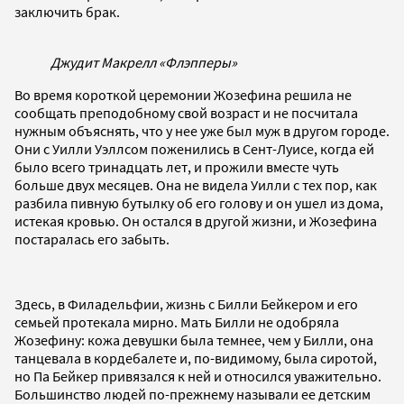
заключить брак.
Джудит Макрелл «Флэпперы»
Во время короткой церемонии Жозефина решила не
сообщать преподобному свой возраст и не посчитала
нужным объяснять, что у нее уже был муж в другом городе.
Они с Уилли Уэллсом поженились в Сент-Луисе, когда ей
было всего тринадцать лет, и прожили вместе чуть
больше двух месяцев. Она не видела Уилли с тех пор, как
разбила пивную бутылку об его голову и он ушел из дома,
истекая кровью. Он остался в другой жизни, и Жозефина
постаралась его забыть.
Здесь, в Филадельфии, жизнь с Билли Бейкером и его
семьей протекала мирно. Мать Билли не одобряла
Жозефину: кожа девушки была темнее, чем у Билли, она
танцевала в кордебалете и, по-видимому, была сиротой,
но Па Бейкер привязался к ней и относился уважительно.
Большинство людей по-прежнему называли ее детским