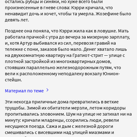
остались рубцы и синяки, но хуже всего были
произнесенные в гневе слова: Кэрри кричала, что
ненавидит дочь и хочет, чтобы та умерла. Жозефине было
девять лет.
Позднее она поняла, что Кэрри жила как в ловушке. Мать
работала прачкой с утра до вечера за мизерную зарплату,
и, хотя Артур выбивался из сил, перевозя гравий на
тележке с пони, заказов было мало. Денег хватало лишь
на двухкомнатную квартиру на Гратиот-стрит — улице с
плотной застройкой из многоквартирных домов,
стоявших параллельно железнодорожным путям, что
вели к расположенному неподалеку вокзалу Юнион-
стейшн.
Материал по теме
Эти некогда приличные дома превратились в ветхие
трущобы. Зимой их обитатели мерзли, летом коридоры
пропитывались зловонием. Шум на улице не затихал ни на
минуту: кричали младенцы, ссорились люди, ревели
несущиеся поезда. Сажа и дым с железной дороги
смешивались с висевшими над улицей миазмами и