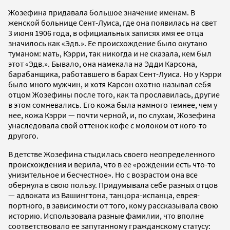
Жозефина придавала большое значение именам. В
женской больнице Сент-Луиса, где она появилась на свет
3 июня 1906 года, в официальных записях имя ее отца
значилось как «Эдв.». Ее происхождение было окутано
туманом: мать, Кэрри, так никогда и не сказала, кем был
этот «Эдв.». Бывало, она намекала на Эдди Карсона,
барабанщика, работавшего в барах Сент-Луиса. Но у Кэрри
было много мужчин, и хотя Карсон охотно называл себя
отцом Жозефины после того, как та прославилась, другие
в этом сомневались. Его кожа была намного темнее, чем у
нее, кожа Кэрри — почти черной, и, по слухам, Жозефина
унаследовала свой оттенок кофе с молоком от кого-то
другого.
В детстве Жозефина стыдилась своего неопределенного
происхождения и верила, что в ее «рождении есть что-то
унизительное и бесчестное». Но с возрастом она все
обернула в свою пользу. Придумывала себе разных отцов
— адвоката из Вашингтона, танцора-испанца, еврея-
портного, в зависимости от того, кому рассказывала свою
историю. Использовала разные фамилии, что вполне
соответствовало ее запутанному гражданскому статусу: