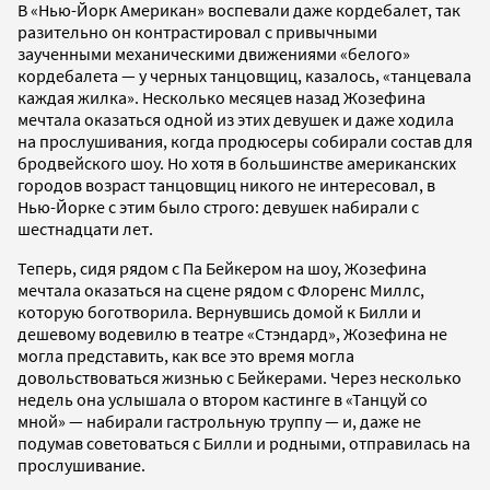
В «Нью-Йорк Американ» воспевали даже кордебалет, так
разительно он контрастировал с привычными
заученными механическими движениями «белого»
кордебалета — у черных танцовщиц, казалось, «танцевала
каждая жилка». Несколько месяцев назад Жозефина
мечтала оказаться одной из этих девушек и даже ходила
на прослушивания, когда продюсеры собирали состав для
бродвейского шоу. Но хотя в большинстве американских
городов возраст танцовщиц никого не интересовал, в
Нью-Йорке с этим было строго: девушек набирали с
шестнадцати лет.
Теперь, сидя рядом с Па Бейкером на шоу, Жозефина
мечтала оказаться на сцене рядом с Флоренс Миллс,
которую боготворила. Вернувшись домой к Билли и
дешевому водевилю в театре «Стэндард», Жозефина не
могла представить, как все это время могла
довольствоваться жизнью с Бейкерами. Через несколько
недель она услышала о втором кастинге в «Танцуй со
мной» — набирали гастрольную труппу — и, даже не
подумав советоваться с Билли и родными, отправилась на
прослушивание.