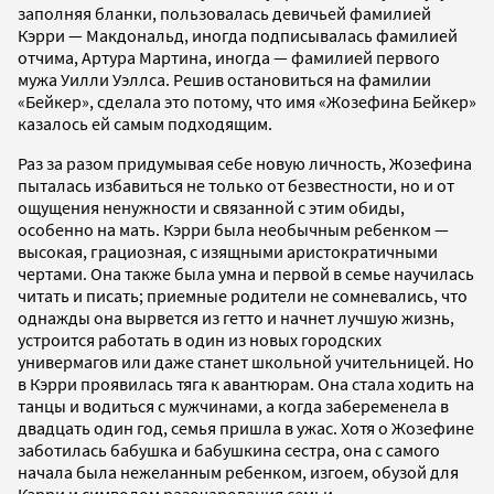
заполняя бланки, пользовалась девичьей фамилией
Кэрри — Макдональд, иногда подписывалась фамилией
отчима, Артура Мартина, иногда — фамилией первого
мужа Уилли Уэллса. Решив остановиться на фамилии
«Бейкер», сделала это потому, что имя «Жозефина Бейкер»
казалось ей самым подходящим.
Раз за разом придумывая себе новую личность, Жозефина
пыталась избавиться не только от безвестности, но и от
ощущения ненужности и связанной с этим обиды,
особенно на мать. Кэрри была необычным ребенком —
высокая, грациозная, с изящными аристократичными
чертами. Она также была умна и первой в семье научилась
читать и писать; приемные родители не сомневались, что
однажды она вырвется из гетто и начнет лучшую жизнь,
устроится работать в один из новых городских
универмагов или даже станет школьной учительницей. Но
в Кэрри проявилась тяга к авантюрам. Она стала ходить на
танцы и водиться с мужчинами, а когда забеременела в
двадцать один год, семья пришла в ужас. Хотя о Жозефине
заботилась бабушка и бабушкина сестра, она с самого
начала была нежеланным ребенком, изгоем, обузой для
Кэрри и символом разочарования семьи.