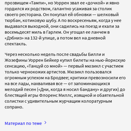
прозвищем «Тампи», но Уоррен звал ее «дочкой» и явно
гордился их родством, галантно усаживая за столик
своего ресторана. Он покупал ей обновки — шелковый
тюрбан, котиковую шубу. А по воскресеньям, когда у нее
выдавался выходной, они садились на поезд и ехали за
восемьдесят миль в Гарлем. Он угощал ее ланчем в
«Дэбниз» на 132-й улице, а потом вел на дневной
спектакль.
Через несколько недель после свадьбы Билли и
Жозефины Уоррен Бейкер купил билеты на нью-йоркскую
сенсацию, «Танцуй со мной» — первый мюзикл с участием
только чернокожих артистов. Мюзикл пользовался
огромным успехом на Бродвее; критики превозносили его
на все лады, нахваливая все — от запоминающихся
мелодий песен («Дни, когда я носил бандану» и других) до
блестящей игры Флоренс Миллс, изящной и обаятельной
солистки с удивительным журчащим колоратурным
сопрано.
Материал по теме