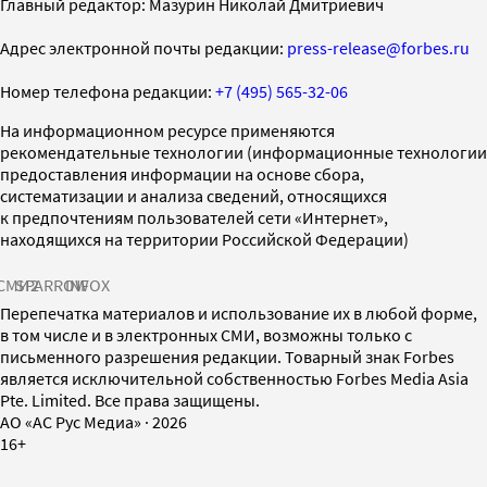
Главный редактор: Мазурин Николай Дмитриевич
Адрес электронной почты редакции:
press-release@forbes.ru
Номер телефона редакции:
+7 (495) 565-32-06
На информационном ресурсе применяются
рекомендательные технологии (информационные технологии
предоставления информации на основе сбора,
систематизации и анализа сведений, относящихся
к предпочтениям пользователей сети «Интернет»,
находящихся на территории Российской Федерации)
СМИ2
SPARROW
INFOX
Перепечатка материалов и использование их в любой форме,
в том числе и в электронных СМИ, возможны только с
письменного разрешения редакции. Товарный знак Forbes
является исключительной собственностью Forbes Media Asia
Pte. Limited. Все права защищены.
AO «АС Рус Медиа»
·
2026
16+