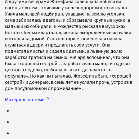
А другими вечерами Жозефина совершала набеги на
вагоны с углем, стоявшие у железнодорожного вокзала.
Учила малышей подбирать упавшие на землю угольки,
сама забиралась в вагоны и сбрасывала крупные куски, а
малыши их собирали. В Рождество рыскала в мусорках
богатых белых кварталов, искала выброшенные игрушки
и относила домой. Став постарше, осмелела и начала
стучаться в двери и предлагать свои услуги. Она
подметала листья и сидела с детьми, а львиную долю
заработка тратила на семью. Ричард вспоминал, что она
была «хорошей сестрой… зарабатывала мало, пятьдесят
центов в неделю, не больше, и всегда нам что-то
покупала». Но как ни пыталась Жозефина быть «хорошей
сестрой» и дочерью, в семь лет ее услали прочь, устроив в
дом посудомойкой с проживанием.
Материал по теме