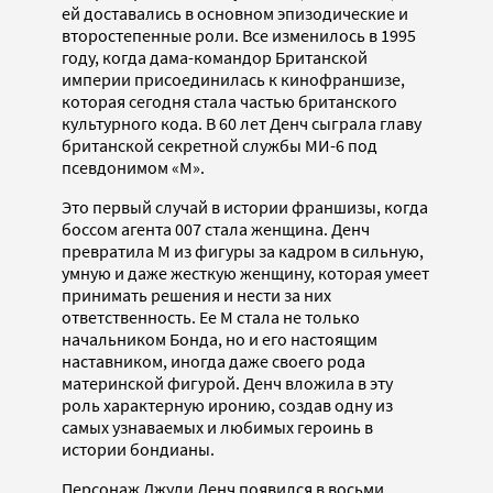
ей доставались в основном эпизодические и
второстепенные роли. Все изменилось в 1995
году, когда дама-командор Британской
империи присоединилась к кинофраншизе,
которая сегодня стала частью британского
культурного кода. В 60 лет Денч сыграла главу
британской секретной службы MИ-6 под
псевдонимом «М».
Это первый случай в истории франшизы, когда
боссом агента 007 стала женщина. Денч
превратила М из фигуры за кадром в сильную,
умную и даже жесткую женщину, которая умеет
принимать решения и нести за них
ответственность. Ее М стала не только
начальником Бонда, но и его настоящим
наставником, иногда даже своего рода
материнской фигурой. Денч вложила в эту
роль характерную иронию, создав одну из
самых узнаваемых и любимых героинь в
истории бондианы.
Персонаж Джуди Денч появился в восьми