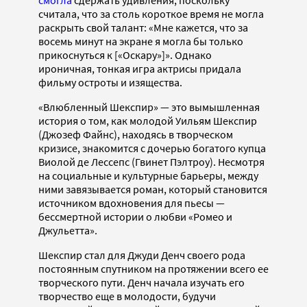
смогла
сдержать удивления, поскольку
считала, что за столь короткое время не могла
раскрыть свой талант: «Мне кажется, что за
восемь минут на экране я могла бы только
прикоснуться к [«Оскару»]». Однако
ироничная, тонкая игра актрисы придала
фильму остроты и изящества.
«Влюбленный Шекспир» — это вымышленная
история о том, как молодой Уильям Шекспир
(Джозеф Файнс), находясь в творческом
кризисе, знакомится с дочерью богатого купца
Виолой де Лессепс (Гвинет Пэлтроу). Несмотря
на социальные и культурные барьеры, между
ними завязывается роман, который становится
источником вдохновения для пьесы —
бессмертной истории о любви «Ромео и
Джульетта».
Шекспир стал для Джуди Денч своего рода
постоянным спутником на протяжении всего ее
творческого пути. Денч начала изучать его
творчество еще в молодости, будучи