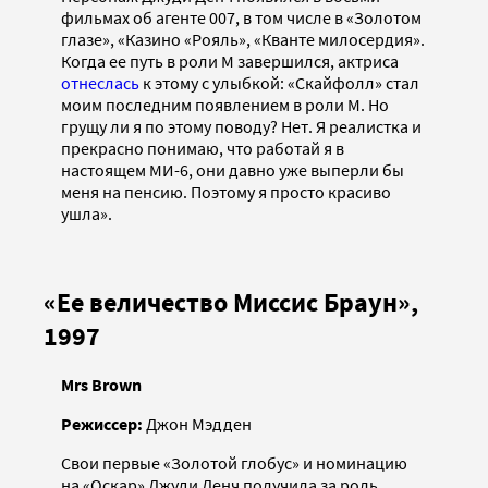
фильмах об агенте 007, в том числе в «Золотом
глазе», «Казино «Рояль», «Кванте милосердия».
Когда ее путь в роли М завершился, актриса
отнеслась
к этому с улыбкой: «Скайфолл» стал
моим последним появлением в роли М. Но
грущу ли я по этому поводу? Нет. Я реалистка и
прекрасно понимаю, что работай я в
настоящем MИ-6, они давно уже выперли бы
меня на пенсию. Поэтому я просто красиво
ушла».
«Ее величество Миссис Браун»,
1997
Mrs Brown
Режиссер:
Джон Мэдден
Свои первые «Золотой глобус» и номинацию
на «Оскар» Джуди Денч получила за роль