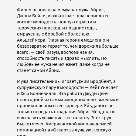
Фильм основан на мемуарах мужа Айрис,
Джона Бейли, и охватывает два периода ее
жизни: молодость, полную страсти и
творческих поисков, и поздние годы,
омраченные борьбой с болезнью
Альцгеймера. Главная героиня медленно и
безвозвратно теряет то, чем дорожила больше
всего, — свой разум, воспоминания,
способность писать и здраво мыслить. Но
любовь ее мужа не исчезнет, даже когда не
станет самой Айрис.
Мужа писательницы играет Джим Бродбент, а
супружескую пару в молодости — Кейт Уинслет
и Хью Бонневилль. Эта работа Джуди Денч
стала одной из самых эмоционально тяжелых и
проникновенных в ее карьере. Ей удалось не
только передать страдания Айрис Мёрдок, но
и выразить уважение к ее таланту. Этот труд
был отмечен Американской киноакадемией
номинацией на «Оскар» за лучшую женскую
роль.