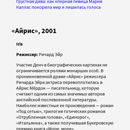
Грустная дива: как оперная певица Мария
Каллас покорила мир и лишилась голоса
«Айрис», 2001
Iris
Режиссер:
Ричард Эйр
Участие Денч в биографических картинах не
ограничивается ролями монарших особ. В
проникновенной драме «Айрис» режиссера
Ричарда Эйра актриса перевоплотилась в
Айрис Мёрдок — писательницу, которую
считают одним из самых значимых авторов
английской послевоенной литературы.
Наиболее известные ее произведения — роман
«Под сетью», трилогия готических романов
«Отрубленная голова», «Единорог»,
«Итальянка», а также получившая Букеровскую
премию книга «Море, море».