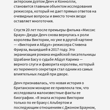
актерским дуэтом Денч и Коннолли,
становится главным объектом исследования
режиссера, который не дает прямых ответов на
очевидные вопросы и вместо точек везде
оставляет многоточия.
Спустя 20 лет после премьеры фильма «Миссис
Браун» Джуди Денч снова вернулась к роли
королевы Виктории, но уже в другой картине
— «Виктория и Абдул» режиссера Стивена
Фрирза, вышедшей в 2017 году. Это
экранизация романа индийской писательницы
Шрабани Басу о судьбе Абдул Карима —
верного слуги и фаворита королевы, который
из тюремного секретаря стал одним из самых
влиятельных людей при дворе.
Денч признавалась, что новая история о
британском монархе ее привлекла тем, что
исследовала малоизвестные факты ее
биографии. «Я знала историю Виктории
только по ее браку с Альбертом и
последующим отношениям с Джоном Брауном,