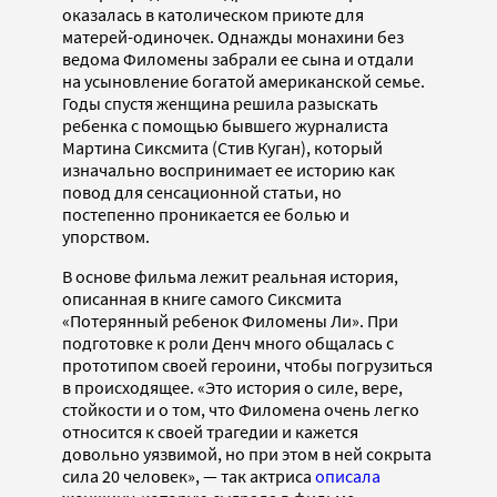
оказалась в католическом приюте для
матерей-одиночек. Однажды монахини без
ведома Филомены забрали ее сына и отдали
на усыновление богатой американской семье.
Годы спустя женщина решила разыскать
ребенка с помощью бывшего журналиста
Мартина Сиксмита (Стив Куган), который
изначально воспринимает ее историю как
повод для сенсационной статьи, но
постепенно проникается ее болью и
упорством.
В основе фильма лежит реальная история,
описанная в книге самого Сиксмита
«Потерянный ребенок Филомены Ли». При
подготовке к роли Денч много общалась с
прототипом своей героини, чтобы погрузиться
в происходящее. «Это история о силе, вере,
стойкости и о том, что Филомена очень легко
относится к своей трагедии и кажется
довольно уязвимой, но при этом в ней сокрыта
сила 20 человек», — так актриса
описала