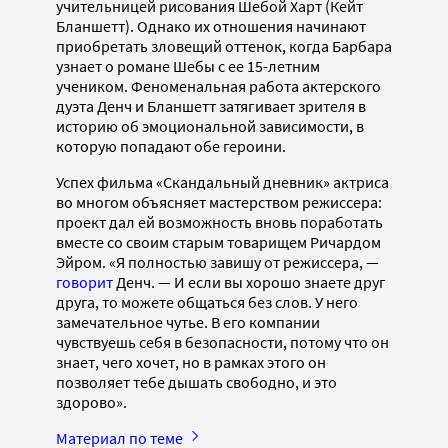
учительницей рисования Шебой Харт (Кейт
Бланшетт). Однако их отношения начинают
приобретать зловещий оттенок, когда Барбара
узнает о романе Шебы с ее 15-летним
учеником. Феноменальная работа актерского
дуэта Денч и Бланшетт затягивает зрителя в
историю об эмоциональной зависимости, в
которую попадают обе героини.
Успех фильма «Скандальный дневник» актриса
во многом объясняет мастерством режиссера:
проект дал ей возможность вновь поработать
вместе со своим старым товарищем Ричардом
Эйром. «Я полностью завишу от режиссера, —
говорит
Денч. — И если вы хорошо знаете друг
друга, то можете общаться без слов. У него
замечательное чутье. В его компании
чувствуешь себя в безопасности, потому что он
знает, чего хочет, но в рамках этого он
позволяет тебе дышать свободно, и это
здорово».
Материал по теме