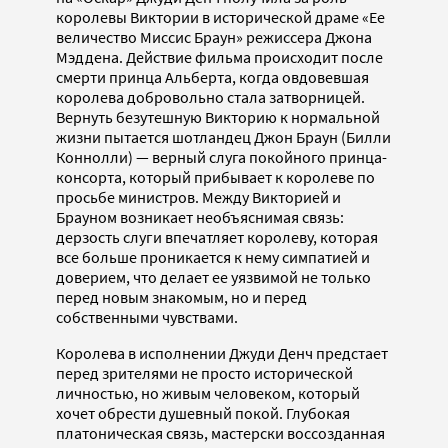
королевы Виктории в исторической драме «Ее
величество Миссис Браун» режиссера Джона
Мэддена. Действие фильма происходит после
смерти принца Альберта, когда овдовевшая
королева добровольно стала затворницей.
Вернуть безутешную Викторию к нормальной
жизни пытается шотландец Джон Браун (Билли
Коннолли) — верный слуга покойного принца-
консорта, который прибывает к королеве по
просьбе министров. Между Викторией и
Брауном возникает необъяснимая связь:
дерзость слуги впечатляет королеву, которая
все больше проникается к нему симпатией и
доверием, что делает ее уязвимой не только
перед новым знакомым, но и перед
собственными чувствами.
Королева в исполнении Джуди Денч предстает
перед зрителями не просто исторической
личностью, но живым человеком, который
хочет обрести душевный покой. Глубокая
платоническая связь, мастерски воссозданная