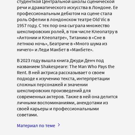
студенткой Центральной школы сценической
речи и драматического искусства в Лондоне. Ее
профессиональным дебютом на сцене стала
роль Офелии в лондонском театре Old Vic в
1957 году. С тех пор она сыграла множество
шекспировских ролей, в том числе Клеопатру в
«Антонии и Клеопатре», Титанию в «Сне в
летнюю ночь», Беатриче в «Много шума из
ничего» и Леди Макбет в «Макбете».
В 2023 году вышла книга Джуди Денч под
названием Shakespeare: The Man Who Pays the
Rent. В ней актриса рассказывает о своем
подходе к изучению текста, интерпретации
сложных персонажей и значении
шекспировских произведений для
современных актеров. Также в ней она делится
личными воспоминаниями, анекдотами из
своей карьеры и профессиональными
советами.
Материал по теме