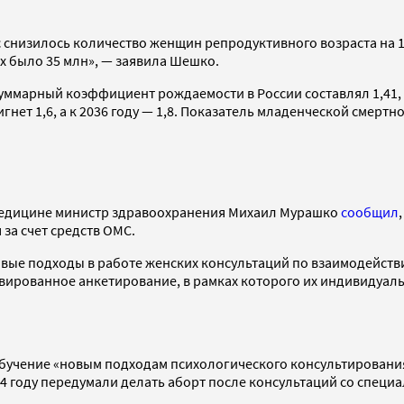
 нас снизилось количество женщин репродуктивного возраста на 
их было 35 млн», — заявила Шешко.
суммарный коэффициент рождаемости в России составлял 1,41, 
игнет 1,6, а к 2036 году — 1,8. Показатель младенческой смерт
 медицине министр здравоохранения Михаил Мурашко
сообщил
за счет средств ОМС.
вые подходы в работе женских консультаций по взаимодействи
вированное анкетирование, в рамках которого их индивидуал
обучение «новым подходам психологического консультировани
4 году передумали делать аборт после консультаций со специа