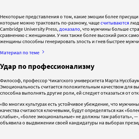
Некоторые представления о том, какие эмоции более присущи
которые можно трактовать по-разному, чаще
считываются
людь
Cambridge University Press,
доказало
, что мужчины больше стр
сравнению с женщинами. У них также более высокий риск само
женщины способны генерировать злость и гнев быстрее мужчи
Материал по теме
Удар по профессионализму
Философ, профессор Чикагского университета Марта Нуссбау
Эмоциональность считается положительным качеством для выпо
способна выполнять другие роли, ей следует отказаться от о
«Во многих культурах есть устойчивое убеждение, что мужчины
качества считаются ключевыми, будут определяться как «более
слабые», «более эмоциональные» не должны там работать», — 
объявила о выдвижении своей кандидатуры на выборах прези