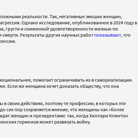
оложными реальности. Так, негативные эмоции женщин,
и агрессия. Однако исследование, опубликованное в 2024 году в
ва, грусти и сниженной удовлетворенности жизнью по
 смерти. Результаты других научных работ
показывают
, что
грессию.
эмоциональнее, помогает ограничивать их в самореализации.
. Если же женщина хочет доказать обществу, что она
в своих действиях, поэтому те профессии, в которых эти
 до сих пор сохраняется мнение, что женщины как «более
видят женщин и президентами: так, когда Хиллари Клинтон
х женских гормонов может развязать войну.