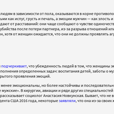
 людям в зависимости от пола, оказываются в корне противоп
ми как испуг, грусть и печаль, а эмоции мужчин — как злость 
адают от расставаний: они чаще сообщают о чувстве одиночест
убийства после потери партнера, из-за разрыва отношений или
н, хотя от женщин ожидается, что они не должны проявлять а
м
подчеркивает
, что убежденность людей в том, что женщины 
лнения определенных задач: воспитания детей, заботы о муже
ткрытого проявления эмоций.
 менее эмоциональны, но более настойчивы и последовательны 
 мужские». В хирургии, авиации и ряде других специальностей
рассказывает социолог Анастасия Новкунская. Бывает, что не 
дента США 2016 года, некоторые
заявляли
, что она из-за свои