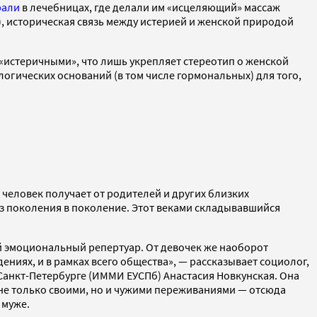
рали
в лечебницах, где делали им «исцеляющий» массаж
), историческая связь между истерией и женской природой
 «истеричными», что лишь укрепляет стереотип о женской
ологических оснований (в том числе гормональных) для того,
человек получает от родителей и других близких
з поколения в поколение. Этот веками складывавшийся
 эмоциональный репертуар. От девочек же наоборот
ниях, и в рамках всего общества», — рассказывает социолог,
анкт-Петербурге (ИММИ ЕУСПб) Анастасия Новкунская. Она
 не только своими, но и чужими переживаниями — отсюда
 муже.