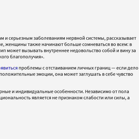
м и серьезным заболеваниям нервной системы, рассказывает
ие, женщины также начинают больше сомневаться во всем: в
отип может вызывать внутреннее недовольство собой и вину за
кого благополучия».
оявиться
проблемы с отстаиванием личных границ — если дело
 положительные эмоции, она может заглушать в себе чувство
урные и индивидуальные особенности. Независимо от пола
циональность является не признаком слабости или силы, а