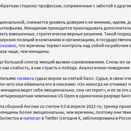
обратную сторону: профессии, сопряженные с заботой о других,
иональной, снижается уровень доверия к ее мнению, идеям, д
 Антюфьева. Женщинам приходится прикладывать дополнитель
мать взвешенные, стратегически верные решения. Такой подхо
рских позиций в компаниях и организациях, в государственны
оказано
, что мужчины теряют контроль над собой на рабочем
раза чаще, чем женщины.
е большой спектр эмоций вызван соревнованием. Слезы из-за 
 как слабость, а как страсть к победе. Аналогичное поведение
 Уильямс
назвала
судью вором за снятый балл. Судья, в свою оч
е чего она обвинила его в сексизме: «Он никогда не отнимал г
 женщина ведет себя эмоционально, она «истерит», и ее за это 
 четырехкратная чемпионка US Open в одиночном разряде Бил
а сборной Англии со счетом 5:0 в апреле 2022-го, тренер пр
 женщины более эмоциональны, чем мужчины, поэтому они тяж
болисток и
написал
в Twitter (сегодня X, заблокирована в Рос