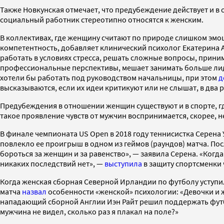
Также Новкунская отмечает, что предубеждение действует и в 
социальный работник стереотипно относятся к женским.
В коллективах, где женщину считают по природе слишком эмоц
компетентность, добавляет клинический психолог Екатерина
работать в условиях стресса, решать сложные вопросы, прини
профессиональные перспективы, мешает занимать больше лиде
хотели бы работать под руководством начальницы, при этом
д
высказываются, если их идеи критикуют или не слышат, в два 
Предубеждения в отношении женщин существуют и в спорте, гд
такое проявление чувств от мужчин воспринимается, скорее, не
В финале чемпионата US Open в 2018 году теннисистка Серена
повлекло ее проигрыш в одном из геймов (раундов) матча. Посл
бороться за женщин и за равенство», — заявила Серена. «Когда
никаких последствий нет», —
выступила
в защиту спортсменки
Когда женская сборная Северной Ирландии по футболу уступил
матча
назвал
особенности «женской» психологии: «Девочки и
нападающий сборной Англии Иэн Райт решил поддержать фут
мужчина не видел, сколько раз я плакал на поле?»