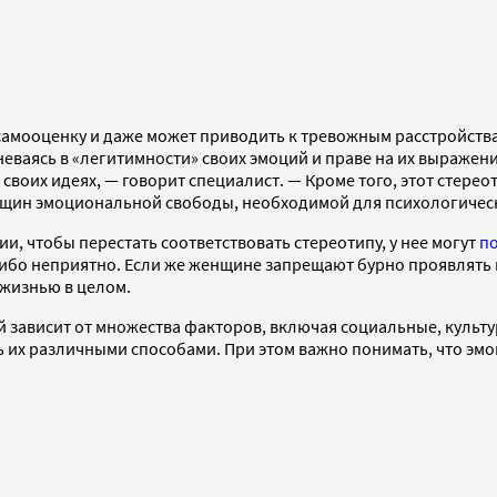
амооценку и даже может приводить к тревожным расстройства
еваясь в «легитимности» своих эмоций и праве на их выражен
 своих идеях, — говорит специалист. — Кроме того, этот стере
нщин эмоциональной свободы, необходимой для психологичес
, чтобы перестать соответствовать стереотипу, у нее могут
п
о-либо неприятно. Если же женщине запрещают бурно проявлять
 жизнью в целом.
 зависит от множества факторов, включая социальные, культ
 их различными способами. При этом важно понимать, что эмо