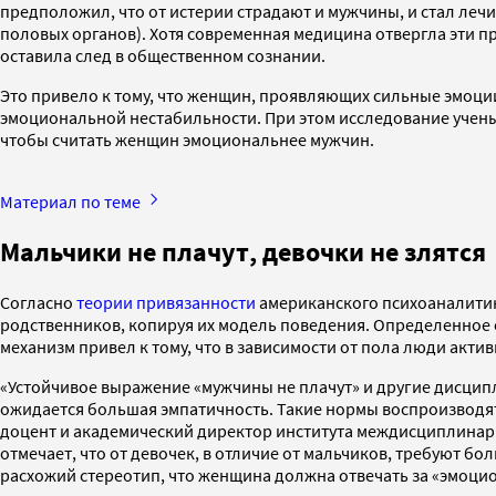
предположил, что от истерии страдают и мужчины, и стал лечи
половых органов). Хотя современная медицина отвергла эти п
оставила след в общественном сознании.
Это привело к тому, что женщин, проявляющих сильные эмоции
эмоциональной нестабильности. При этом исследование ученых
чтобы считать женщин эмоциональнее мужчин.
Материал по теме
Мальчики не плачут, девочки не злятся
Согласно
теории привязанности
американского психоаналитика
родственников, копируя их модель поведения. Определенное 
механизм привел к тому, что в зависимости от пола люди акт
«Устойчивое выражение «мужчины не плачут» и другие дисци
ожидается большая эмпатичность. Такие нормы воспроизводятся
доцент и академический директор института междисциплинарн
отмечает, что от девочек, в отличие от мальчиков, требуют 
расхожий стереотип, что женщина должна отвечать за «эмоци