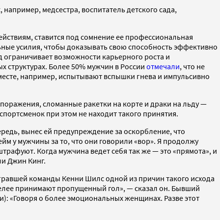
 например, медсестра, воспитатель детского сада,
ействиям, ставится под сомнение ее профессиональная
ные усилия, чтобы доказывать свою способность эффективно
д ограничивает возможности карьерного роста и
х структурах. Более 50% мужчин в России
отмечали
, что не
 месте, например, испытывают вспышки гнева и импульсивно
поражения, сломанные ракетки на корте и драки на льду —
 спортсменок при этом не находит такого принятия.
ередь, вынес ей предупреждение за оскорбление, что
ейм у мужчины за то, что они говорили «вор». Я продолжу
штрафуют. Когда мужчина ведет себя так же — это «прямота», и
ли Джин Кинг.
оигравшей команды Кенни Шилс одной из причин такого исхода
елее принимают пропущенный гол», — сказал он. Бывший
сии): «Говоря о более эмоциональных женщинах. Разве этот