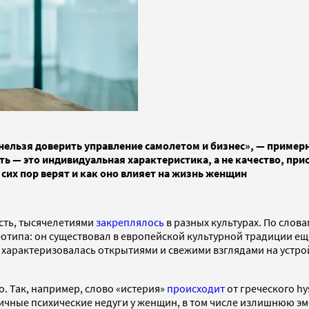
льзя доверить управление самолетом и бизнес», — примерно
 — это индивидуальная характеристика, а не качество, при
 сих пор верят и как оно влияет на жизнь женщин
сть, тысячелетиями
закреплялось
в разных культурах. По слов
типа: он существовал в европейской культурной традиции еще 
я характеризовалась открытиями и свежими взглядами на устр
. Так, например, слово «истерия»
происходит
от греческого hy
личные психические недуги у женщин, в том числе излишнюю эм