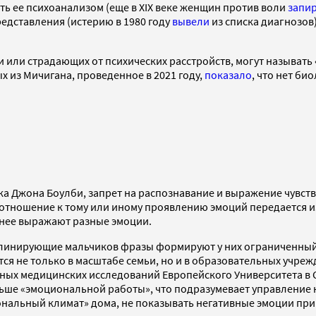
ть ее психоанализом (еще в XIX веке женщин против воли
запи
редставления (истерию в 1980 году
вывели
из списка диагнозов
 или страдающих от психических расстройств, могут называть
 из Мичигана, проведенное в 2021 году,
показало
, что нет би
 Джона Боулби, запрет на распознавание и выражение чувств 
отношение к тому или иному проявлению эмоций передается и
ивнее выражают разные эмоции.
плинирующие мальчиков фразы формируют у них ограниченный
 не только в масштабе семьи, но и в образовательных учрежде
ых медицинских исследований Европейского Университета в С
больше «эмоциональной работы», что подразумевает управление
ональный климат» дома, не показывать негативные эмоции при