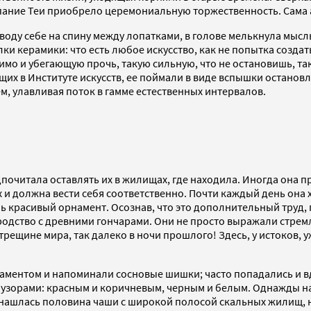
пание Теи приобрело церемониальную торжественность. Сама
воду себе на спину между лопатками, в голове мелькнула мысль
ки керамики: что есть любое искусство, как не попытка создат
имо и убегающую прочь, такую сильную, что не остановишь, т
щих в Институте искусств, ее поймали в виде вспышки остановл
м, улавливая поток в гамме естественных интервалов.
дпочитала оставлять их в жилищах, где находила. Иногда она 
ах и должна вести себя соответственно. Почти каждый день он
ь красивый орнамент. Осознав, что это дополнительный труд, 
родство с древними гончарами. Они не просто выражали стрем
ой трещине мира, так далеко в ночи прошлого! Здесь, у истоков,
ментом и напоминали сосновые шишки; часто попадались и в
узорами: красным и коричневым, черным и белым. Однажды на
аз нашлась половина чаши с широкой полосой скальных жилищ,