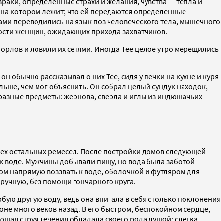
зраки, определенные страхи и желания, чувства — тепла и
, на котором лежит; что ей передаются определенные
ами переводились на язык поз человеческого тела, мышечного
мости женщин, ожидающих прихода захватчиков.
орлов и ловили их сетями. Иногда Тее целое утро мерещились
 обычно рассказывал о них Тее, сидя у печки на кухне и куря
ольше, чем мог объяснить. Он собрал целый сундук находок,
н разные предметы: жернова, сверла и иглы из индюшачьих
сех остальных ремесел. После постройки домов следующей
 к воде. Мужчины добывали пищу, но вода была заботой
бом напрямую воззвать к воде, оболочкой и футляром для
ручную, без помощи гончарного круга.
юбую другую воду, ведь она впитала в себя столько поклонения
не много веков назад. В его быстром, беспокойном сердце,
щая струя течения обладала своего рода душой: слегка