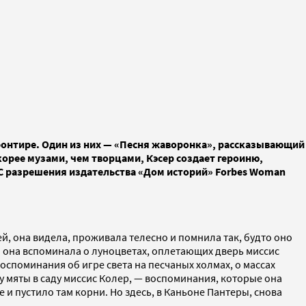
ронтире. Один из них — «Песня жаворонка», рассказывающий
корее музами, чем творцами, Кэсер создает героиню,
 С разрешения издательства «Дом историй» Forbes Woman
ей, она видела, проживала телесно и помнила так, будто оно
а она вспоминала о луноцветах, оплетающих дверь миссис
оспоминания об игре света на песчаных холмах, о массах
у мяты в саду миссис Колер, — воспоминания, которые она
е и пустило там корни. Но здесь, в Каньоне Пантеры, снова