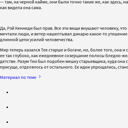
— там, на черной кайме, они были точно такие же, как здесь, 
как видела она сама.
Да, Рэй Кеннеди был прав. Все эти вещи внушают человеку, чт
мечтали люди, и ветер нашептывал дикарю какое-то утешение 
длинной цепи усилий человечества.
Мир теперь казался Тее старше и богаче, но, более того, она 
ее так глубоко, как ежедневное созерцание полосы бледно-жел
детстве. Разум Теи был подобен мешку старьевщика, куда она с
присуще, отделялось от остального. Ее идеи упрощались, стано
Материал по теме