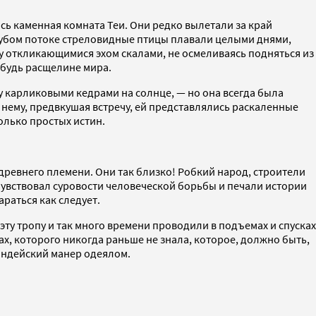
ь каменная комната Теи. Они редко вылетали за край
олубом потоке стреловидные птицы плавали целыми днями,
ду откликающимися эхом скалами, не осмеливаясь подняться из
ибудь расщелине мира.
у карликовыми кедрами на солнце, — но она всегда была
к нему, предвкушая встречу, ей представлялись раскаленные
олько простых истин.
 древнего племени. Они так близко! Робкий народ, строители
 чувствовал суровости человеческой борьбы и печали истории
араться как следует.
эту тропу и так много времени проводили в подъемах и спусках
рах, которого никогда раньше не знала, которое, должно быть,
индейский манер одеялом.