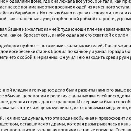
ном одеялами доме, где она лежала все утро, обитали, как при
вает некое понимание этих древних людей из каменного уступа
йских барабанов. Их нельзя было выразить словами, но они с
ой, как солнечные лучи; сгорбленной робкой старости, угрю
вая башня из желтых камней: туда юноши племени заманивали 
ла, как он бросает сеть, и наблюдала за его схваткой с орлом.
дейцами пуэбло — потомками скальных жителей. После ужина он
аждое воскресенье старик бродил по каньону и узнал гораздо б
езти его с собой в Германию. Он учил Тею находить среди руи
менной кладки и гончарное дело были развиты намного выше в
все обычаи, церемонии и религия скальных жителей восходили
мнее, делали сосуды для ее хранения. Их керамика была спосо
ажалась в этих изящных кувшинах, изготовляемых медленно, в
й, Тея иногда думала, что эта вода необычная и превосходит л
ществом, оставшимся от драмы, которая разыгрывалась в каньо
венность жизни, уходящая корнями в старые времена. Сверкаю