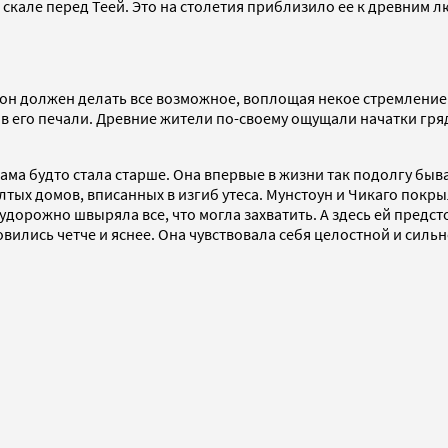
на скале перед Теей. Это на столетия приблизило ее к древним 
о он должен делать все возможное, воплощая некое стремление 
в его печали. Древние жители по-своему ощущали начатки гря
и сама будто стала старше. Она впервые в жизни так подолгу бы
тых домов, вписанных в изгиб утеса. Мунстоун и Чикаго покрыл
удорожно швыряла все, что могла захватить. А здесь ей предсто
вились четче и яснее. Она чувствовала себя целостной и сильн