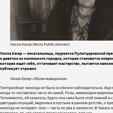
Уилла Кэсер (Фото Public Domain)
Уилла Кэсер — писательница, лауреатка Пулитцеровской пр
о девочке из маленького городка, которая становится оперн
которая ищет себя, оттачивает мастерство, пытается напол
публикует отрывок
Уилла Кэсер «Песня жаворонка»
Тея Кронборг никогда не была особенно наблюдательна. Идя по
когда-то составляло часть ее самой. Розы, мимоходом виденны
Тельямантес, ей казалось, будто она сама была этой лианой и
цветущих опунций, виденных в пустыне в раннем детстве, о пр
никогда не потеряет. Они — часть ее ума и личности. В Чикаго 
появилось то, что словно предназначалось для нее.