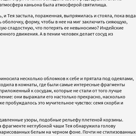
 атмосфера каньона была атмосферой святилища.
, и Тея застыла, пораженная, выпрямилась и стояла, пока вода
ь оболочку, форму, чтобы в нее на миг заключить сияющую,
акую сладостную, что потерять ее невыносимо? Индейские
енного движения. А в пении человек делает сосуд из
приносила несколько обломков к себе и прятала под одеялами,
а ходила в комнаты, где были самые интересные фрагменты
приложенный к сосудам, которые не стали от того лучше
ление: они выражали его настолько прекрасно, насколько
 уже пробуждалось это мучительное чувство: семя скорби и
давленные узоры, подобные рельефу плетеной корзины.
 фрагменте неглубокой чаши Тея обнаружила голову
 нарисованных белым на черном фоне. Почти не стилизованных