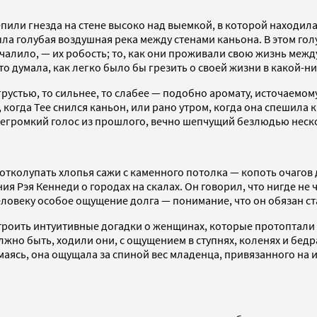
ли гнезда на стене высоко над выемкой, в которой находилас
ыла голубая воздушная река между стенами каньона. В этом г
ечалило, — их робость; то, как они проживали свою жизнь меж
то думала, как легко было бы грезить о своей жизни в какой-н
рустью, то сильнее, то слабее — подобно аромату, источаемом
 когда Тее снился каньон, или рано утром, когда она спешила 
 негромкий голос из прошлого, вечно шепчущий безлюдью неск
 отколупать хлопья сажи с каменного потолка — копоть очагов
ия Рэя Кеннеди о городах на скалах. Он говорил, что нигде не
человеку особое ощущение долга — понимание, что он обязан ст
строить интуитивные догадки о женщинах, которые протоптали 
должно быть, ходили они, с ощущением в ступнях, коленях и бед
аясь, она ощущала за спиной вес младенца, привязанного на 