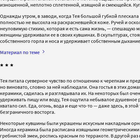
изношенной, неплотно сплетенной, изящной и смеющейся. Ку
Однажды утром, в заводи, когда Тея большой губкой плескала 
полностью не высохла на раскрасневшейся коже. Ручей и оскол
неуловимую стихию, которая и есть сама жизнь, — спешащую м
женщины удерживали ее в своих кувшинах. В скульптурах, стоя
собственного горла и носа и удерживает собственным дыхание
Материал по теме
* * *
Тея питала суеверное чувство по отношению к черепкам и пре
но виновато, словно за ней наблюдали. Она гостья в этих дом
керамики, садилась и разглядывала их. На некоторых был очен
удерживать пищу или воду, Тея ощутила небывалое душевное 
хватало сил. Еда, огонь, вода и еще что-то — даже здесь, в эт
безграничного восторга.
Некоторые кувшины были украшены искусным накладным орна
Иногда керамика была расписана изящными геометрическими 
гребнистой змеи, роспись красным по терракоте. В другой р