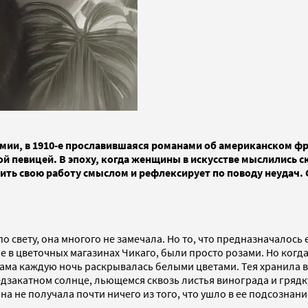
емии, в 1910-е прославившаяся романами об американском ф
ой певицей. В эпоху, когда женщины в искусстве мыслились с
нить свою работу смыслом и рефлексирует по поводу неудач.
 свету, она многого не замечала. Но то, что предназначалось 
е в цветочных магазинах Чикаго, были просто розами. Но когд
 сама каждую ночь раскрывалась белыми цветами. Тея хранила в
едзакатном солнце, льющемся сквозь листья винограда и грядк
она не получала почти ничего из того, что ушло в ее подсознани