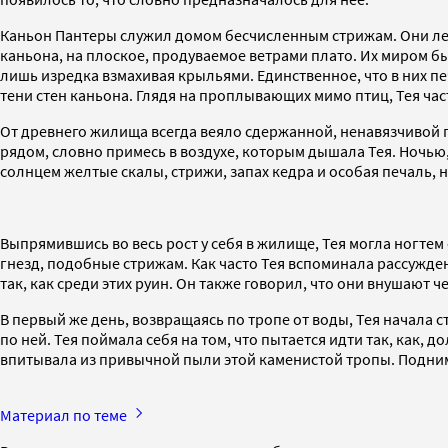
Каньон Пантеры служил домом бесчисленным стрижам. Они лепи
каньона, на плоское, продуваемое ветрами плато. Их миром б
лишь изредка взмахивая крыльями. Единственное, что в них п
тени стен каньона. Глядя на проплывающих мимо птиц, Тея час
От древнего жилища всегда веяло сдержанной, ненавязчивой г
рядом, словно примесь в воздухе, которым дышала Тея. Ночью,
солнцем желтые скалы, стрижи, запах кедра и особая печаль,
Выпрямившись во весь рост у себя в жилище, Тея могла ногтем
гнезд, подобные стрижам. Как часто Тея вспоминала рассужден
так, как среди этих руин. Он также говорил, что они внушают 
В первый же день, возвращаясь по тропе от воды, Тея начала 
по ней. Тея поймала себя на том, что пытается идти так, как, 
впитывала из привычной пыли этой каменистой тропы. Подним
Материал по теме