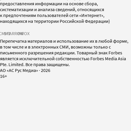
предоставления информации на основе сбора,
систематизации и анализа сведений, относящихся
к предпочтениям пользователей сети «Интернет»,
находящихся на территории Российской Федерации)
СМИ2
SPARROW
INFOX
Перепечатка материалов и использование их в любой форме,
в том числе и в электронных СМИ, возможны только с
письменного разрешения редакции. Товарный знак Forbes
является исключительной собственностью Forbes Media Asia
Pte. Limited. Все права защищены.
AO «АС Рус Медиа»
·
2026
16+