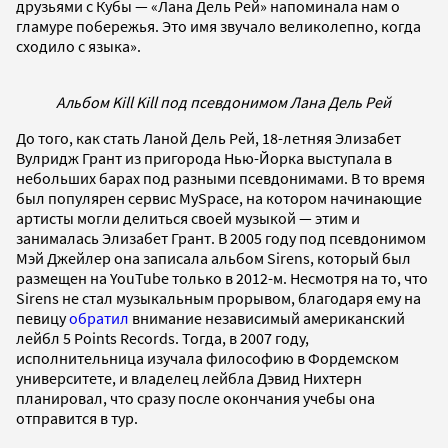
друзьями с Кубы — «Лана Дель Рей» напоминала нам о
гламуре побережья. Это имя звучало великолепно, когда
сходило с языка».
Альбом Kill Kill под псевдонимом Лана Дель Рей
До того, как стать Ланой Дель Рей, 18-летняя Элизабет
Вулридж Грант из пригорода Нью-Йорка выступала в
небольших барах под разными псевдонимами. В то время
был популярен сервис MySpace, на котором начинающие
артисты могли делиться своей музыкой — этим и
занималась Элизабет Грант. В 2005 году под псевдонимом
Мэй Джейлер она записала альбом Sirens, который был
размещен на YouTube только в 2012-м. Несмотря на то, что
Sirens не стал музыкальным прорывом, благодаря ему на
певицу
обратил
внимание независимый американский
лейбл 5 Points Records. Тогда, в 2007 году,
исполнительница изучала философию в Фордемском
университете, и владелец лейбла Дэвид Нихтерн
планировал, что сразу после окончания учебы она
отправится в тур.