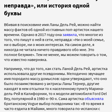
неправда», или история одной
буквы
Вбивая в поисковике имя Ланы Дель Рей, можно найти
массу фактов об одной из главных поп-артисток нашего
времени. Однако в 2017 году она
заявила
, что многое из
того, что пишут о ней в сети, неправда: «Ни о моей семье,
ни о выборе, ни о моих интересах. На самом деле, я
никогда не читала ничего правдивого обо мне. Это
полное безумие». Тем не менее, мы можем говорить о том,
что известно наверняка.
Например, что до того, как стать Ланой Дель Рей, артистка
использовала другие псевдонимы. Мелодично звучащее
имя породило массу домыслов: одни утверждают, что оно
было позаимствовано у актрисы Ланы Тернер, другие
находят в нем отсылки то к населенному пункту Марина-
дель-Рей в Калифорнии, то к модели автомобиля Ford Del
Rey, популярной в 1980-х–90-х. Сама артистка
объясняла
британскому Vogue выбор псевдонима так: «В то время я
часто ездила в Майами, много говорила по-испански с