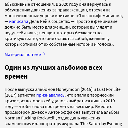
абьюзивные отношения. В 2020 году она вернулась к
обсуждению движения за права женщин, отвечая на
многочисленные упреки критиков. «Я не антифеминистка,
—
написала
Дель Рей в соцсетях. — Просто в феминизме
должно быть место для женщин, которые выглядят и
ведут себя как я; женщин, которых безжалостно
критикуют за то, что они остаются собой; женщин, у
которых отнимают их собственные истории и голоса».
Материал по теме
Один из лучших альбомов всех
времен
После выпуска альбомов Honeymoon (2015) и Lust For Life
(2017) артистка
признавалась
, что впала в творческий
кризис, из которого ей удалось выбраться лишь в 2019
году — чтобы снова прогреметь на весь мир. Вместе с
продюсером Джеком Антоноффа она выпустила альбом
Norman Fucking Rockwell!, отдав дань уважения
знаменитому иллюстратору журнала The Saturday Evening