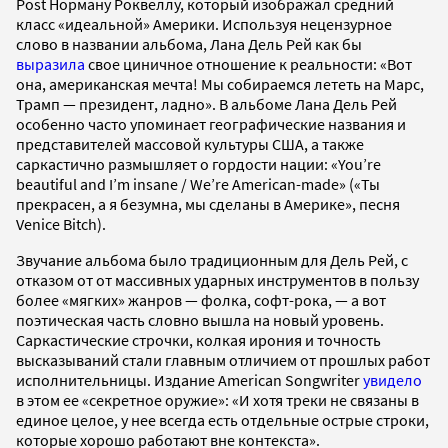
Post Норману Роквеллу, который изображал средний
класс «идеальной» Америки. Используя нецензурное
слово в названии альбома, Лана Дель Рей как бы
выразила
свое циничное отношение к реальности: «Вот
она, американская мечта! Мы собираемся лететь на Марс,
Трамп — президент, ладно». В альбоме Лана Дель Рей
особенно часто упоминает географические названия и
представителей массовой культуры США, а также
саркастично размышляет о гордости нации: «You’re
beautiful and I’m insane / We’re American-made» («Ты
прекрасен, а я безумна, мы сделаны в Америке», песня
Venice Bitch).
Звучание альбома было традиционным для Дель Рей, с
отказом от от массивных ударных инструментов в пользу
более «мягких» жанров — фолка, софт-рока, — а вот
поэтическая часть словно вышла на новый уровень.
Саркастические строчки, колкая ирония и точность
высказываний стали главным отличием от прошлых работ
исполнительницы. Издание American Songwriter
увидело
в этом ее «секретное оружие»: «И хотя треки не связаны в
единое целое, у нее всегда есть отдельные острые строки,
которые хорошо работают вне контекста».