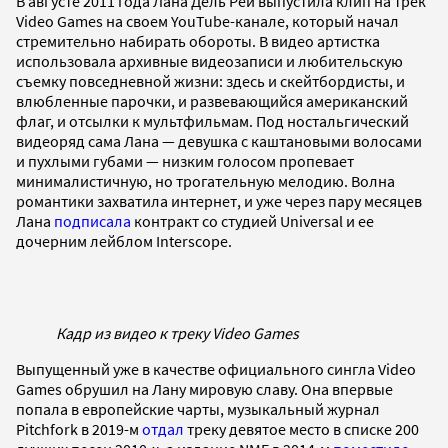
В августе 2011 года Лана Дель Рей выпустила клип на трек
Video Games на своем YouTube-канале, который начал
стремительно набирать обороты. В видео артистка
использовала архивные видеозаписи и любительскую
съемку повседневной жизни: здесь и скейтбордисты, и
влюбленные парочки, и развевающийся американский
флаг, и отсылки к мультфильмам. Под ностальгический
видеоряд сама Лана — девушка с каштановыми волосами
и пухлыми губами — низким голосом пропевает
минималистичную, но трогательную мелодию. Волна
романтики захватила интернет, и уже через пару месяцев
Лана
подписала
контракт со студией Universal и ее
дочерним лейблом Interscope.
Кадр из видео к треку Video Games
Выпущенный уже в качестве официального сингла Video
Games обрушил на Лану мировую славу. Она впервые
попала в европейские чарты, музыкальный журнал
Pitchfork в 2019-м
отдал
треку девятое место в списке 200