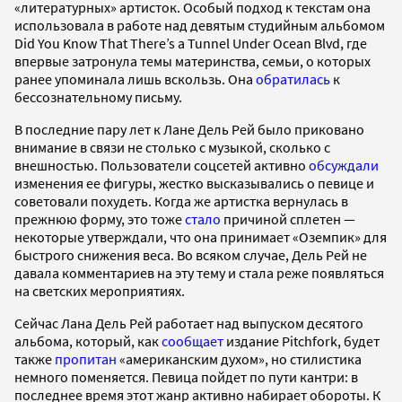
«литературных» артисток. Особый подход к текстам она
использовала в работе над девятым студийным альбомом
Did You Know That There’s a Tunnel Under Ocean Blvd, где
впервые затронула темы материнства, семьи, о которых
ранее упоминала лишь вскользь. Она
обратилась
к
бессознательному письму.
В последние пару лет к Лане Дель Рей было приковано
внимание в связи не столько с музыкой, сколько с
внешностью. Пользователи соцсетей активно
обсуждали
изменения ее фигуры, жестко высказывались о певице и
советовали похудеть. Когда же артистка вернулась в
прежнюю форму, это тоже
стало
причиной сплетен —
некоторые утверждали, что она принимает «Оземпик» для
быстрого снижения веса. Во всяком случае, Дель Рей не
давала комментариев на эту тему и стала реже появляться
на светских мероприятиях.
Сейчас Лана Дель Рей работает над выпуском десятого
альбома, который, как
сообщает
издание Pitchfork, будет
также
пропитан
«американским духом», но стилистика
немного поменяется. Певица пойдет по пути кантри: в
последнее время этот жанр активно набирает обороты. К