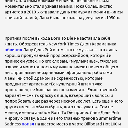
лицо с плотным макияжем и вечно печальные глаза
моментально стали узнаваемыми. Пока большинство
артистов в 2010-х отдавали дань гламуру и носили джинсы
с низкой талией, Лана была похожа на девушку из 1950-х.
Критика после выхода Born To Die не заставила себя
ждать. Обозреватель New York Times Джон Караманика
обвинил
Лану Дель Рей в том, что ее музыка — это лишь
хорошо продуманный продюсерский ход, который и
принес ей успех. По его словам, «мурлыканье», тяжелые
вздохи и монотонность музыки не имеют ничего общего
ни с прошлыми неизданными официально работами
Ланы, ни с той драмой и искренностью, которые
продвигает артистка: «Ее культурный штамп уже
проставлен, ее биографию не изменить. Единственный
вариант — смыть краску с лица, взъерошить волосы и
попробовать еще раз через несколько лет. Есть еще много
других имен, чтобы выбрать, кого послушать». Тем не
менее, именно альбом Born To Die принес Лане Дель Рей
мировую славу, а один из его главных треков Summertime
Sadness
попал
на шестое место в чарте Billboard Hot 100 и