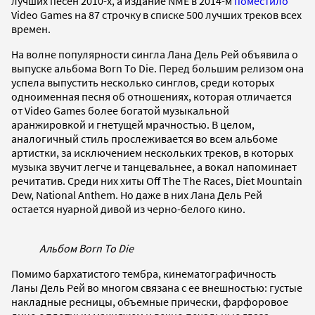
лучших песен 2010-х, а издание NME в 2014-м
поместило
Video Games на 87 строчку в списке 500 лучших треков всех
времен.
На волне популярности сингла Лана Дель Рей объявила о
выпуске альбома Born To Die. Перед большим релизом она
успела выпустить несколько синглов, среди которых
одноименная песня об отношениях, которая отличается
от Video Games более богатой музыкальной
аранжировкой и гнетущей мрачностью. В целом,
аналогичный стиль прослеживается во всем альбоме
артистки, за исключением нескольких треков, в которых
музыка звучит легче и танцевальнее, а вокал напоминает
речитатив. Среди них хиты Off The The Races, Diet Mountain
Dew, National Anthem. Но даже в них Лана Дель Рей
остается нуарной дивой из черно-белого кино.
Альбом Born To Die
Помимо бархатистого тембра, кинематографичность
Ланы Дель Рей во многом связана с ее внешностью: густые
накладные ресницы, объемные прически, фарфоровое