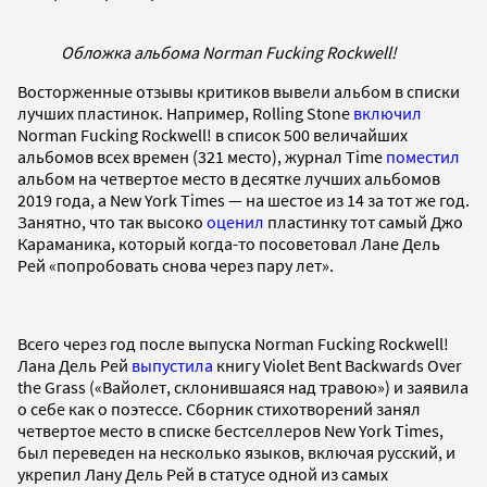
Обложка альбома Norman Fucking Rockwell!
Восторженные отзывы критиков вывели альбом в списки
лучших пластинок. Например, Rolling Stone
включил
Norman Fucking Rockwell! в список 500 величайших
альбомов всех времен (321 место), журнал Time
поместил
альбом на четвертое место в десятке лучших альбомов
2019 года, а New York Times — на шестое из 14 за тот же год.
Занятно, что так высоко
оценил
пластинку тот самый Джо
Караманика, который когда-то посоветовал Лане Дель
Рей «попробовать снова через пару лет».
Всего через год после выпуска Norman Fucking Rockwell!
Лана Дель Рей
выпустила
книгу Violet Bent Backwards Over
the Grass («Вайолет, склонившаяся над травою») и заявила
о себе как о поэтессе. Сборник стихотворений занял
четвертое место в списке бестселлеров New York Times,
был переведен на несколько языков, включая русский, и
укрепил Лану Дель Рей в статусе одной из самых