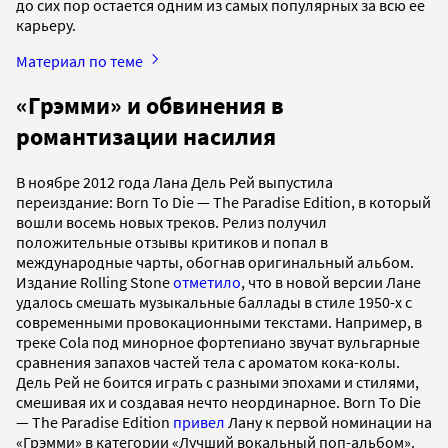
до сих пор остается одним из самых популярных за всю ее
карьеру.
Материал по теме
«Грэмми» и обвинения в
романтизации насилия
В ноябре 2012 года Лана Дель Рей выпустила
переиздание: Born To Die — The Paradise Edition, в который
вошли восемь новых треков. Релиз получил
положительные отзывы критиков и попал в
международные чарты, обогнав оригинальный альбом.
Издание Rolling Stone
отметило
, что в новой версии Лане
удалось смешать музыкальные баллады в стиле 1950-х с
современными провокационными текстами. Например, в
треке Cola под минорное фортепиано звучат вульгарные
сравнения запахов частей тела с ароматом кока-колы.
Дель Рей не боится играть с разными эпохами и стилями,
смешивая их и создавая нечто неординарное. Born To Die
— The Paradise Edition
привел
Лану к первой номинации на
«Грэмми» в категории «Лучший вокальный поп-альбом».