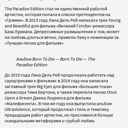
The Paradise Edition стал не единственной работой
артистки, которая попала в списки претендентов на
«Грэмми». В 2013 году Лана Дель Рей написала трек Young
and Beautiful для фильма «Великий Гэтсби» режиссера
База Лурмана. Депрессивные размышления о том, может
ли любовь длиться вечно, привели Лану к номинации за
«Лучшую песню для фильма».
Альбом Born To Die — Born To Die — The
Paradise Edition
До 2019 года Лана Дель Рей продолжала работать над
саундтреками к фильмам: в 2014 году она написала
заглавный трек Big Eyes для фильма «Большие глаза»
режиссера Тима Бертона, а также перепела песню Once
Upon a Dream Джека Лоуренса для фильма
«Малефисента». В том же году она выпустила альбом
Ultraviolence, который продолжал стиль и тематику
предыдущих работ артистки, но прославился больше
скандальными метафорами о грубой любви.