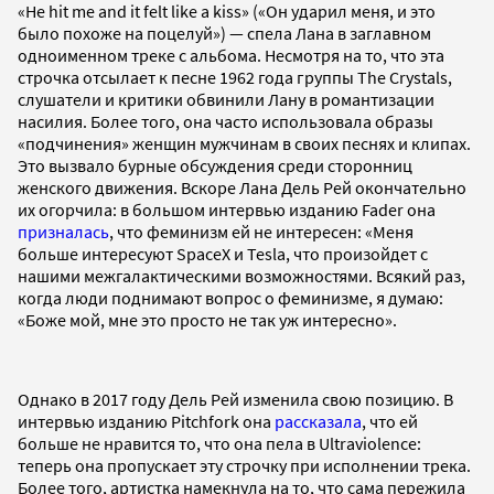
«He hit me and it felt like a kiss» («Он ударил меня, и это
было похоже на поцелуй») — спела Лана в заглавном
одноименном треке с альбома. Несмотря на то, что эта
строчка отсылает к песне 1962 года группы The Crystals,
слушатели и критики обвинили Лану в романтизации
насилия. Более того, она часто использовала образы
«подчинения» женщин мужчинам в своих песнях и клипах.
Это вызвало бурные обсуждения среди сторонниц
женского движения. Вскоре Лана Дель Рей окончательно
их огорчила: в большом интервью изданию Fader она
призналась
, что феминизм ей не интересен: «Меня
больше интересуют SpaceX и Tesla, что произойдет с
нашими межгалактическими возможностями. Всякий раз,
когда люди поднимают вопрос о феминизме, я думаю:
«Боже мой, мне это просто не так уж интересно».
Однако в 2017 году Дель Рей изменила свою позицию. В
интервью изданию Pitchfork она
рассказала
, что ей
больше не нравится то, что она пела в Ultraviolence:
теперь она пропускает эту строчку при исполнении трека.
Более того, артистка намекнула на то, что сама пережила