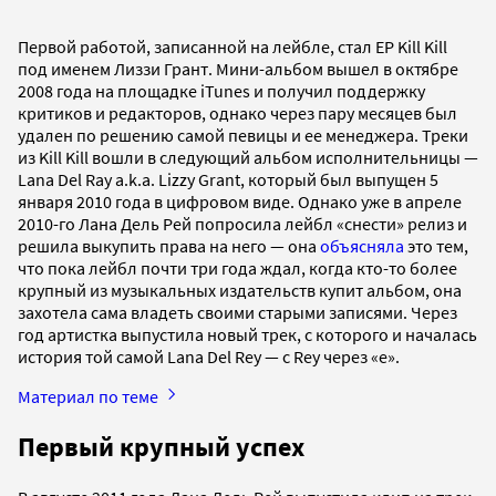
Первой работой, записанной на лейбле, стал EP Kill Kill
под именем Лиззи Грант. Мини-альбом вышел в октябре
2008 года на площадке iTunes и получил поддержку
критиков и редакторов, однако через пару месяцев был
удален по решению самой певицы и ее менеджера. Треки
из Kill Kill вошли в следующий альбом исполнительницы —
Lana Del Ray a.k.a. Lizzy Grant, который был выпущен 5
января 2010 года в цифровом виде. Однако уже в апреле
2010-го Лана Дель Рей попросила лейбл «снести» релиз и
решила выкупить права на него — она
объясняла
это тем,
что пока лейбл почти три года ждал, когда кто-то более
крупный из музыкальных издательств купит альбом, она
захотела сама владеть своими старыми записями. Через
год артистка выпустила новый трек, с которого и началась
история той самой Lana Del Rey — с Rey через «e».
Материал по теме
Первый крупный успех