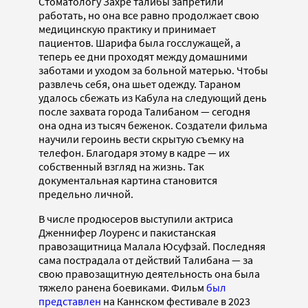
Стоматологу Захре талибы запретили
работать, но она все равно продолжает свою
медицинскую практику и принимает
пациентов. Шарифа была госслужащей, а
теперь ее дни проходят между домашними
заботами и уходом за больной матерью. Чтобы
развлечь себя, она шьет одежду. Тараном
удалось сбежать из Кабула на следующий день
после захвата города Талибаном — сегодня
она одна из тысяч беженок. Создатели фильма
научили героинь вести скрытую съемку на
телефон. Благодаря этому в кадре — их
собственный взгляд на жизнь. Так
документальная картина становится
предельно личной.
В числе продюсеров выступили актриса
Дженнифер Лоуренс и пакистанская
правозащитница Малала Юсуфзай. Последняя
сама пострадала от действий Талибана — за
свою правозащитную деятельность она была
тяжело ранена боевиками. Фильм
был
представлен
на Каннском фестивале в 2023