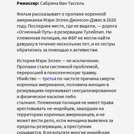
Режиссер:
Сабрина Ван Тассель
Фильм рассказывает о пропаже коренной
американки Мэри Эллен Джонсон-Дэвис в 2020
году. Последнее место, где ее видели, — дорога
«Огненный Путь» в резервации Тулейлип. Ни
племенная полиция, ни ФБР не могли найти
девушку в течение нескольких лет, и ее сестры
обратились за помощью к активистам.
История Мэри Эллен — не исключение.
Пропажи стали системной проблемой,
переросшей в поколенческую травму.
Убийство —
третья
по частоте причина смерти
коренных американок, половина женщин в
резервациях переживают сексуализированное
и физическое насилие либо
сталкинг. Племенная полиция не имеет права
арестовывать не-индейцев, зашедших на
территорию коренных американцев, и не
может вести дело, если женщина вывезена за
пределы резервации, а преступник
скрывается. В результате многие индейские