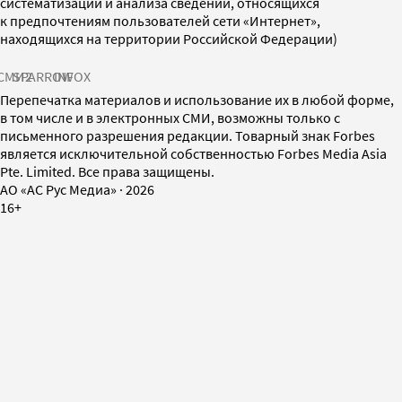
систематизации и анализа сведений, относящихся
к предпочтениям пользователей сети «Интернет»,
находящихся на территории Российской Федерации)
СМИ2
SPARROW
INFOX
Перепечатка материалов и использование их в любой форме,
в том числе и в электронных СМИ, возможны только с
письменного разрешения редакции. Товарный знак Forbes
является исключительной собственностью Forbes Media Asia
Pte. Limited. Все права защищены.
AO «АС Рус Медиа»
·
2026
16+