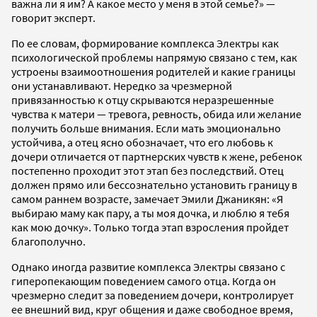
важна ли я им? А какое место у меня в этой семье?» —
говорит эксперт.
По ее словам, формирование комплекса Электры как
психологической проблемы напрямую связано с тем, как
устроены взаимоотношения родителей и какие границы
они устанавливают. Нередко за чрезмерной
привязанностью к отцу скрываются неразрешенные
чувства к матери — тревога, ревность, обида или желание
получить больше внимания. Если мать эмоционально
устойчива, а отец ясно обозначает, что его любовь к
дочери отличается от партнерских чувств к жене, ребенок
постепенно проходит этот этап без последствий. Отец
должен прямо или бессознательно установить границу в
самом раннем возрасте, замечает Эмили Джаникян: «Я
выбираю маму как пару, а ты моя дочка, и люблю я тебя
как мою дочку». Только тогда этап взросления пройдет
благополучно.
Однако иногда развитие комплекса Электры связано с
гиперопекающим поведением самого отца. Когда он
чрезмерно следит за поведением дочери, контролирует
ее внешний вид, круг общения и даже свободное время,