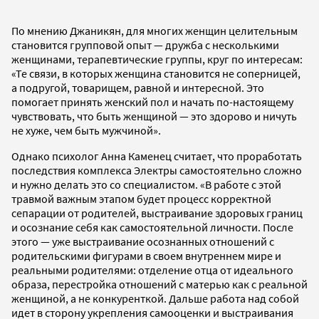
По мнению Джаникян, для многих женщин целительным
становится групповой опыт — дружба с несколькими
женщинами, терапевтические группы, круг по интересам:
«Те связи, в которых женщина становится не соперницей,
а подругой, товарищем, равной и интересной. Это
помогает принять женский пол и начать по-настоящему
чувствовать, что быть женщиной — это здорово и ничуть
не хуже, чем быть мужчиной».
Однако психолог Анна Каменец считает, что проработать
последствия комплекса Электры самостоятельно сложно
и нужно делать это со специалистом. «В работе с этой
травмой важным этапом будет процесс корректной
сепарации от родителей, выстраивание здоровых границ
и осознание себя как самостоятельной личности. После
этого — уже выстраивание осознанных отношений с
родительскими фигурами в своем внутреннем мире и
реальными родителями: отделение отца от идеального
образа, перестройка отношений с матерью как с реальной
женщиной, а не конкуренткой. Дальше работа над собой
идет в сторону укрепления самооценки и выстраивания