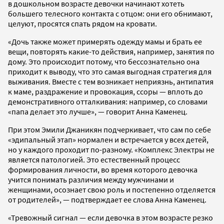
в дошкольном возрасте девочки начинают хотеть
большего телесного контакта с отцом: они его обнимают,
целуют, просятся спать рядом на кровати.
«Дочь также может примерять одежду мамы и брать ее
вещи, повторять какие-то действия, например, занятия по
дому. Это происходит потому, что бессознательно она
приходит к выводу, что это самая выгодная стратегия для
выживания. Вместе с тем возникает неприязнь, антипатия
к маме, раздражение и провокация, ссоры — вплоть до
демонстративного отталкивания: например, со словами
«папа делает это лучше», — говорит Анна Каменец.
При этом Эмили Джаникян подчеркивает, что сам по себе
«эдипальный этап» нормален и встречается у всех детей,
но у каждого проходит по-разному. «Комплекс Электры не
является патологией. Это естественный процесс
формирования личности, во время которого девочка
учится понимать различия между мужчинами и
женщинами, осознает свою роль и постепенно отделяется
от родителей», — подтверждает ее слова Анна Каменец.
«Тревожный сигнал — если девочка в этом возрасте резко