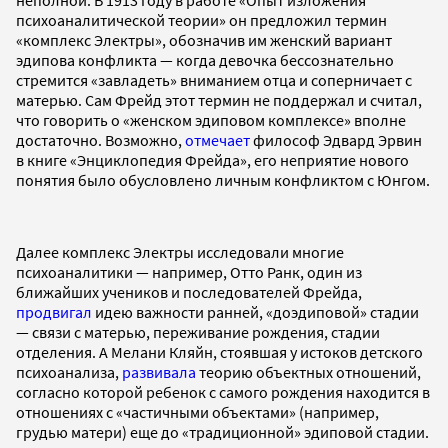
психоаналитической теории» он предложил термин
«комплекс Электры», обозначив им женский вариант
эдипова конфликта — когда девочка бессознательно
стремится «завладеть» вниманием отца и соперничает с
матерью. Сам Фрейд этот термин не поддержал и считал,
что говорить о «женском эдиповом комплексе» вполне
достаточно. Возможно,
отмечает
философ Эдвард Эрвин
в книге «Энциклопедия Фрейда», его неприятие нового
понятия было обусловлено личным конфликтом с Юнгом.
Далее комплекс Электры исследовали многие
психоаналитики — например, Отто Ранк, один из
ближайших учеников и последователей Фрейда,
продвигал
идею важности ранней, «доэдиповой» стадии
— связи с матерью, переживание рождения, стадии
отделения. А Мелани Кляйн, стоявшая у истоков детского
психоанализа,
развивала
теорию объектных отношений,
согласно которой ребенок с самого рождения находится в
отношениях с «частичными объектами» (например,
грудью матери) еще до «традиционной» эдиповой стадии.