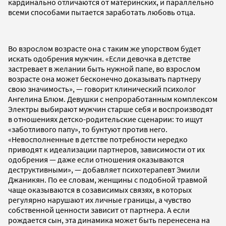
кардинально отличаются от материнских, и параллельно
всеми способами пытается заработать любовь отца.
Во взрослом возрасте она с таким же упорством будет
искать одобрения мужчин. «Если девочка в детстве
застревает в желании быть нужной папе, во взрослом
возрасте она может бесконечно доказывать партнеру
свою значимость», — говорит клинический психолог
Ангелина Блюм. Девушки с непроработанным комплексом
Электры выбирают мужчин старше себя и воспроизводят
в отношениях детско-родительские сценарии: то ищут
«заботливого папу», то бунтуют против него.
«Невосполненные в детстве потребности нередко
приводят к идеализации партнеров, зависимости от их
одобрения — даже если отношения оказываются
деструктивными», — добавляет психотерапевт Эмили
Джаникян. По ее словам, женщины с подобной травмой
чаще оказываются в созависимых связях, в которых
регулярно нарушают их личные границы, а чувство
собственной ценности зависит от партнера. А если
рождается сын, эта динамика может быть перенесена на