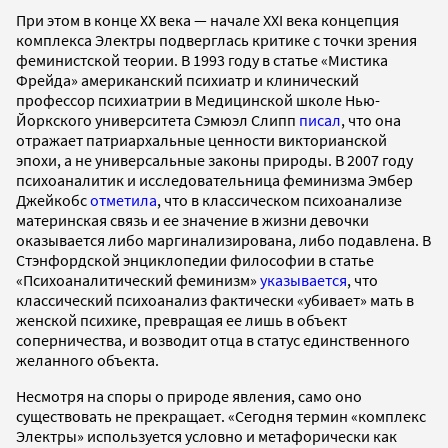
При этом в конце ХХ века — начале XXI века концепция
комплекса Электры подверглась критике с точки зрения
феминистской теории. В 1993 году в статье «Мистика
Фрейда» американский психиатр и клинический
профессор психиатрии в Медицинской школе Нью-
Йоркского университета Сэмюэл Слипп
писал
, что она
отражает патриархальные ценности викторианской
эпохи, а не универсальные законы природы. В 2007 году
психоаналитик и исследовательница феминизма Эмбер
Джейкобс
отметила
, что в классическом психоанализе
материнская связь и ее значение в жизни девочки
оказывается либо маргинализирована, либо подавлена. В
Стэнфордской энциклопедии философии в статье
«Психоаналитический феминизм»
указывается
, что
классический психоанализ фактически «убивает» мать в
женской психике, превращая ее лишь в объект
соперничества, и возводит отца в статус единственного
желанного объекта.
Несмотря на споры о природе явления, само оно
существовать не прекращает. «Сегодня термин «комплекс
Электры» используется условно и метафорически как