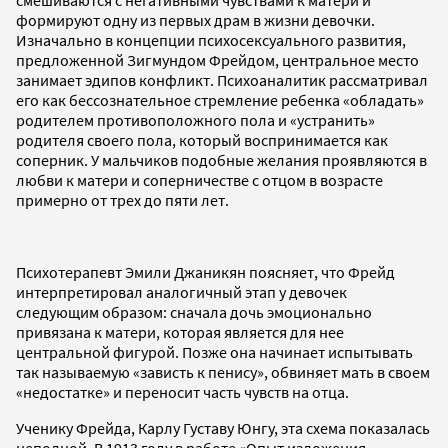
формируют одну из первых драм в жизни девочки.
Изначально в концепции психосексуального развития,
предложенной Зигмундом Фрейдом, центральное место
занимает эдипов конфликт. Психоаналитик рассматривал
его как бессознательное стремление ребенка «обладать»
родителем противоположного пола и «устранить»
родителя своего пола, который воспринимается как
соперник. У мальчиков подобные желания проявляются в
любви к матери и соперничестве с отцом в возрасте
примерно от трех до пяти лет.
Психотерапевт Эмили Джаникян поясняет, что Фрейд
интерпретировал аналогичный этап у девочек
следующим образом: сначала дочь эмоционально
привязана к матери, которая является для нее
центральной фигурой. Позже она начинает испытывать
так называемую «зависть к пенису», обвиняет мать в своем
«недостатке» и переносит часть чувств на отца.
Ученику Фрейда, Карлу Густаву Юнгу, эта схема показалась
неполной. В 1913 году в работе «Опыт изложения