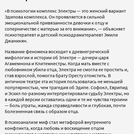
«В психологии комплекс Электры — это женский вариант
Эдипова комплекса. Он проявляется в сильной
эмоциональной привязанности девочки к отцу и
соперничестве с матерью за его внимание», — объясняет
психотерапевт и детский психодраматерапевт Эмили
Джаникян.
Название феномена восходит к древнегреческой
мифологии и истории об Электре — дочери царя
Агамемнона и Клитемнестры. Когда мать вместе с
любовником убила отца, Электра не смогла ее простить и,
став взрослой, помогла брату Оресту отомстить. В
античном театре эта история пользовалась не меньшей
популярностью, чем трагедия об Эдипе. Софокл, Еврипид
и Эсхил по-разному интерпретировали судьбу Электры, но
в каждой версии оставались одни и те же чувства героини
— боль утраты, жажда справедливости и глубокая, почти
болезненная связь с образом отца.
В психоанализе миф стал метафорой внутреннего
конфликта, когда любовь и восхищение отцом
смешиваются с негативными чувствами к матери и