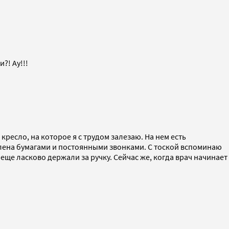
и?! Ау!!!
ресло, на которое я с трудом залезаю. На нем есть
валена бумагами и постоянными звонками. С тоской вспоминаю
ще ласково держали за ручку. Сейчас же, когда врач начинает