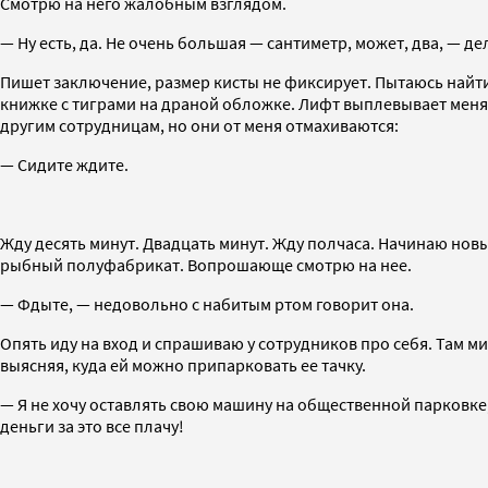
Смотрю на него жалобным взглядом.
— Ну есть, да. Не очень большая — сантиметр, может, два, — д
Пишет заключение, размер кисты не фиксирует. Пытаюсь найти
книжке с тиграми на драной обложке. Лифт выплевывает меня 
другим сотрудницам, но они от меня отмахиваются:
— Сидите ждите.
Жду десять минут. Двадцать минут. Жду полчаса. Начинаю нов
рыбный полуфабрикат. Вопрошающе смотрю на нее.
— Фдыте, — недовольно с набитым ртом говорит она.
Опять иду на вход и спрашиваю у сотрудников про себя. Там м
выясняя, куда ей можно припарковать ее тачку.
— Я не хочу оставлять свою машину на общественной парковке, 
деньги за это все плачу!