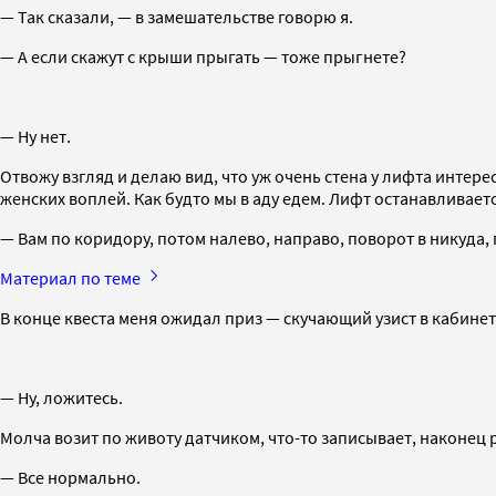
— Так сказали, — в замешательстве говорю я.
— А если скажут с крыши прыгать — тоже прыгнете?
— Ну нет.
Отвожу взгляд и делаю вид, что уж очень стена у лифта интер
женских воплей. Как будто мы в аду едем. Лифт останавливает
— Вам по коридору, потом налево, направо, поворот в никуда,
Материал по теме
В конце квеста меня ожидал приз — скучающий узист в кабинет
— Ну, ложитесь.
Молча возит по животу датчиком, что-то записывает, наконец
— Все нормально.