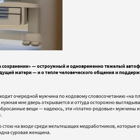
На сохранении» — остроумный и одновременно тяжелый авто
удущей матери — и о тепле человеческого общения и поддер
аходит очередной мужчина по кодовому словосочетанию «на пла
о нужная мне дверь открывается и оттуда осторожно выглядыв
бросанные вещи — надеюсь, эти «платно-родовые» мужчины их не
е.
янно стою на входе среди мельтешащих медработников, которы
е одна суровая женщина.