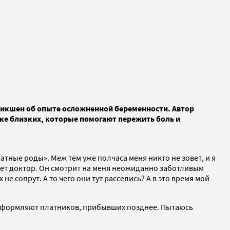
фикшен об опыте осложненной беременности. Автор
жке близких, которые помогают пережить боль и
тные роды». Меж тем уже полчаса меня никто не зовет, и я
ает доктор. Он смотрит на меня неожиданно заботливым
 сопрут. А то чего они тут расселись? А в это время мой
е оформляют платников, прибывших позднее. Пытаюсь