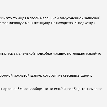
ес и что-то ищет в своей маленькой замусоленной записной
 оформлявшую меня женщину. Не находится. Я подхожу к
ряталась в маленькой подсобке и жадно поглощает какой-то
омной мохнатой шапке, которая, не стесняясь, хамит,
 парковок? У вас вообще что-то есть? Я, вообще-то, немалые