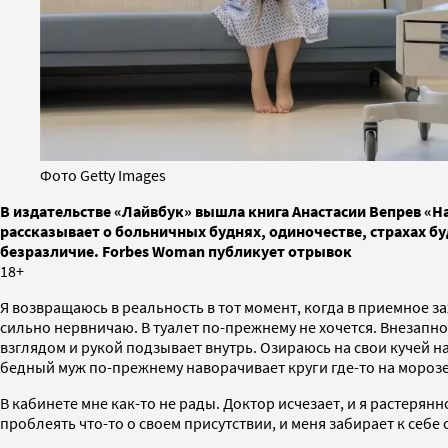
Фото Getty Images
В издательстве «Лайвбук» вышла книга Анастасии Вепрев «
рассказывает о больничных буднях, одиночестве, страхах б
безразличие. Forbes Woman публикует отрывок
18+
Я возвращаюсь в реальность в тот момент, когда в приемное з
сильно нервничаю. В туалет по-прежнему не хочется. Внезапн
взглядом и рукой подзывает внутрь. Озираюсь на свои кучей на
бедный муж по-прежнему наворачивает круги где-то на мороз
В кабинете мне как-то не рады. Доктор исчезает, и я растер
проблеять что-то о своем присутствии, и меня забирает к себ