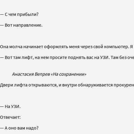
— С чем прибыли?
— Вот направление.
Она молча начинает оформлять меня через свой компьютер. Я 
— Вот там лифт, на нем просите поднять вас на УЗИ. Там без о
Анастасия Вепрев «На сохранении»
Двери лифта открываются, и внутри обнаруживается прокуренн
— На УЗИ.
Отвечает:
— А оно вам надо?