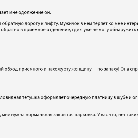
елает мне одолжение он.
 обратную дорогу к лифту. Мужичок в нем теряет ко мне интер
обратно в приемное отделение, где я уже не могу обнаружить
ый обход приемного и нахожу эту женщину — по запаху! Она сп
иловидная тетушка оформляет очередную платницу в шубе и огр
мне нужна нормальная закрытая парковка. У вас что, нет таких