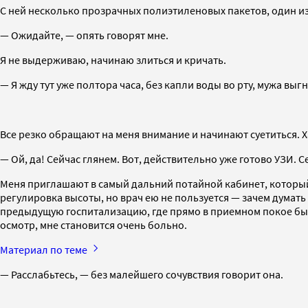
С ней несколько прозрачных полиэтиленовых пакетов, один и
— Ожидайте, — опять говорят мне.
Я не выдерживаю, начинаю злиться и кричать.
— Я жду тут уже полтора часа, без капли воды во рту, мужа выг
Все резко обращают на меня внимание и начинают суетиться. Х
— Ой, да! Сейчас глянем. Вот, действительно уже готово УЗИ. С
Меня приглашают в самый дальний потайной кабинет, который я
регулировка высоты, но врач ею не пользуется — зачем думать
предыдущую госпитализацию, где прямо в приемном покое было
осмотр, мне становится очень больно.
Материал по теме
— Расслабьтесь, — без малейшего сочувствия говорит она.