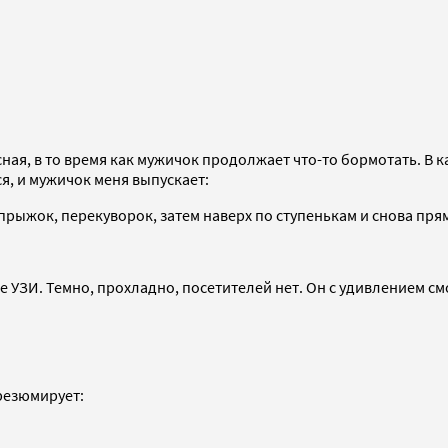
есная, в то время как мужичок продолжает что-то бормотать. В
ся, и мужичок меня выпускает:
 прыжок, перекуворок, затем наверх по ступенькам и снова пря
е УЗИ. Темно, прохладно, посетителей нет. Он с удивлением см
 резюмирует: