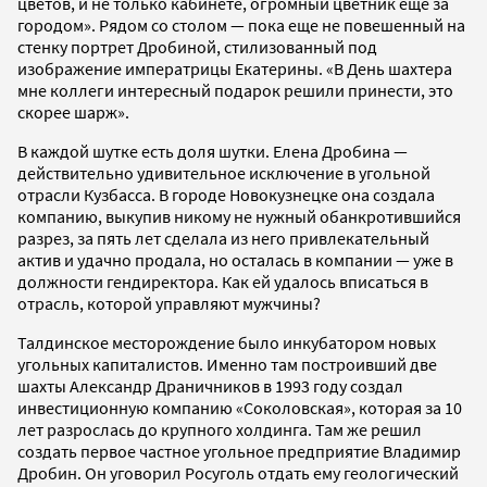
цветов, и не только кабинете, огромный цветник еще за
городом». Рядом со столом — пока еще не повешенный на
стенку портрет Дробиной, стилизованный под
изображение императрицы Екатерины. «В День шахтера
мне коллеги интересный подарок решили принести, это
скорее шарж».
В каждой шутке есть доля шутки. Елена Дробина —
действительно удивительное исключение в угольной
отрасли Кузбасса. В городе Новокузнецке она создала
компанию, выкупив никому не нужный обанкротившийся
разрез, за пять лет сделала из него привлекательный
актив и удачно продала, но осталась в компании — уже в
должности гендиректора. Как ей удалось вписаться в
отрасль, которой управляют мужчины?
Талдинское месторождение было инкубатором новых
угольных капиталистов. Именно там построивший две
шахты Александр Драничников в 1993 году создал
инвестиционную компанию «Соколовская», которая за 10
лет разрослась до крупного холдинга. Там же решил
создать первое частное угольное предприятие Владимир
Дробин. Он уговорил Росуголь отдать ему геологический