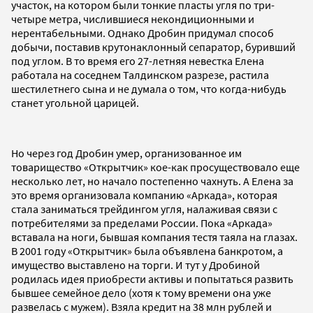
участок, на котором были тонкие пласты угля по три-
четыре метра, числившиеся некондиционными и
нерентабельными. Однако Дробин придумал способ
добычи, поставив крутонаклонный сепаратор, буривший
под углом. В то время его 27-летняя невестка Елена
работала на соседнем Талдинском разрезе, растила
шестилетнего сына и не думала о том, что когда-нибудь
станет угольной царицей.
Но через год Дробин умер, организованное им
товарищество «Открытчик» кое-как просуществовало еще
несколько лет, но начало постепенно чахнуть. А Елена за
это время организовала компанию «Аркада», которая
стала заниматься трейдингом угля, налаживая связи с
потребителями за пределами России. Пока «Аркада»
вставала на ноги, бывшая компания тестя таяла на глазах.
В 2001 году «Открытчик» была объявлена банкротом, а
имущество выставлено на торги. И тут у Дробиной
родилась идея приобрести активы и попытаться развить
бывшее семейное дело (хотя к тому времени она уже
развелась с мужем). Взяла кредит на 38 млн рублей и