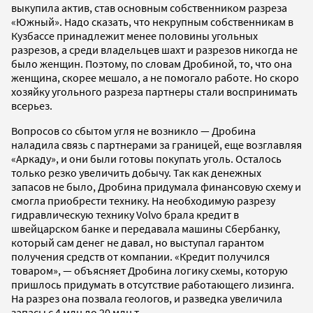
выкупила актив, став основным собственником разреза
«Южный». Надо сказать, что некрупным собственникам в
Кузбассе принадлежит менее половины угольных
разрезов, а среди владельцев шахт и разрезов никогда не
было женщин. Поэтому, по словам Дробиной, то, что она
женщина, скорее мешало, а не помогало работе. Но скоро
хозяйку угольного разреза партнеры стали воспринимать
всерьез.
Вопросов со сбытом угля не возникло — Дробина
наладила связь с партнерами за границей, еще возглавляя
«Аркаду», и они были готовы покупать уголь. Осталось
только резко увеличить добычу. Так как денежных
запасов не было, Дробина придумала финансовую схему и
смогла приобрести технику. На необходимую разрезу
гидравлическую технику Volvo брала кредит в
швейцарском банке и передавала машины Сбербанку,
который сам денег не давал, но выступал гарантом
получения средств от компании. «Кредит получился
товаром», — объясняет Дробина логику схемы, которую
пришлось придумать в отсутствие работающего лизинга.
На разрез она позвала геологов, и разведка увеличила
запасы с 4 млн до 20 млн т.