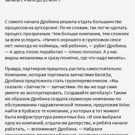
С самого начала Дробина решила отдать большинство
процессов на аутсорсинг. По ее словам, так легче сделать
процесс прозрачным. Чем больше компания, тем сложнее
за всем уследить. «Ничего хорошего в групповом сексе
нет: никогда не поймешь, чей ребенок, — рубит Дробина.
— А здесь плохо поработал — плохо полопал. А у нас
видны механизмы и сразу понятно, где что надо менять».
Правда, партнеров пришлось растить самостоятельно.
Компании, которая торговала запчастями БелАЗа,
Дробина предложила стать грузоперевозчиком. «Мы
сказали: «Запчасти — запчастями. Но вы же еще сами
умеете их эксплуатировать. Создавайте автобазу!» Таким
же образом Дробина создала сервисную компанию по
обслуживанию гидравлической техники, предложив Volvo
найти в Кузбассе те компании, у которых в тот момент
была инфраструктура ремонтных баз. «И они выбрали
одну из компаний, отдали им дилерство, и ребята начали
работать, — вспоминает Дробина. — Набрали
специалистов, провели обучение, закупили недостающее