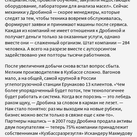
оборудование, лаборатории для анализа масел». Сейчас
механики у Дробиной — скорее менеджеры, которые
следят за тем, чтобы техника вовремя обслуживалась,
формируют заявки и принимают машины после сервиса.
Каждая из компаний не имеет отношения к Дробиной и
получает деньги только за оказанные услуги, однако
вместе они — слаженный организм. Штат компании — 284
человека. А всего на разрезе вместе с аутсорсингом
задействовано уже полторы тысячи работников.
После увеличения добычи снова встал вопрос сбыта.
Мелким производителям в Кузбассе сложно. Вагонов
мало, а на общей, самой крупной в России
углепогрузочной станции Ерунаково 13 клиентов. «Чем
более упорядоченный будет поток, тем технологичнее
будет работать и система. Когда все порознь — это лебедь
раком щуку, — Дробина за словом в карман не лезет. —
Нам стало понятно: раз мы выходим на новые рубежи,
бизнес можно вести только в связке еще с кем-то».
Партнеры нашлись — в 2007 году Дробина продала активы
двум покупателям — теперь 75% компании принадлежит
собственникам «Кузбассразрезугля» Искандеру Махмудову