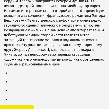
Верди «Отелло» и завершится вечером музыки ХХ–XXI
веков — Дмитрий Шостакович, Анна Кляйн, Эдгар Варез.
Но самым интересным станет второй день: 16 апреля Мути
исполнит два сочинения французского романтика Гектора
Берлиоза — «Фантастическую симфонию» и очень редко
звучащую со сцены лирическую монодраму «Лелио, или
Возвращение к жизни». По замыслу композитора главным
действующим лицом второй части является актер,
читающий трагические монологи под аккомпанемент
оркестра. Эту роль дирижер доверил своему старинному
другу Жерару Депардье. И, как показала премьера в
Чикаго, артист неподражаемо передал страдания
художника и его непреодолимый конфликт с обыденным,
скучным и рациональным миром.