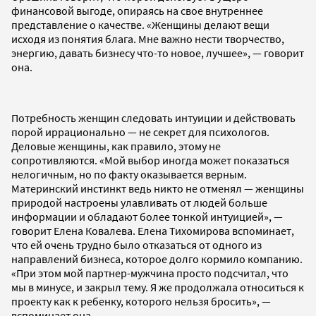
финансовой выгоде, опираясь на свое внутреннее
представление о качестве. «Женщины делают вещи
исходя из понятия блага. Мне важно нести творчество,
энергию, давать бизнесу что-то новое, лучшее», — говорит
она.
Потребность женщин следовать интуиции и действовать
порой иррационально — не секрет для психологов.
Деловые женщины, как правило, этому не
сопротивляются. «Мой выбор иногда может показаться
нелогичным, но по факту оказывается верным.
Материнский инстинкт ведь никто не отменял — женщины
природой настроены улавливать от людей больше
информации и обладают более тонкой интуицией», —
говорит Елена Ковалева. Елена Тихомирова вспоминает,
что ей очень трудно было отказаться от одного из
направлений бизнеса, которое долго кормило компанию.
«При этом мой партнер-мужчина просто подсчитал, что
мы в минусе, и закрыл тему. Я же продолжала относиться к
проекту как к ребенку, которого нельзя бросить», —
вспоминает она.