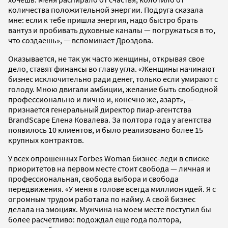
количества положительной энергии. Подруга сказала
мне: если к тебе пришла энергия, надо быстро брать
вантуз и пробивать духовные каналы — погружаться в то,
что создаешь», — вспоминает Дроздова.
Оказывается, не так уж часто женщины, открывая свое
дело, ставят финансы во главу угла. «Женщины начинают
бизнес исключительно ради денег, только если умирают с
голоду. Мною двигали амбиции, желание быть свободной
профессионально и лично и, конечно же, азарт», —
признается генеральный директор пиар-агентства
BrandScape Елена Ковалева. За полтора года у агентства
появилось 10 клиентов, и было реализовано более 15
крупных контрактов.
У всех опрошенных Forbes Woman бизнес-леди в списке
приоритетов на первом месте стоит свобода — личная и
профессиональная, свобода выбора и свобода
передвижения. «У меня в голове всегда миллион идей. Я с
огромным трудом работала по найму. А свой бизнес
делала на эмоциях. Мужчина на моем месте поступил бы
более расчетливо: подождал еще года полтора,