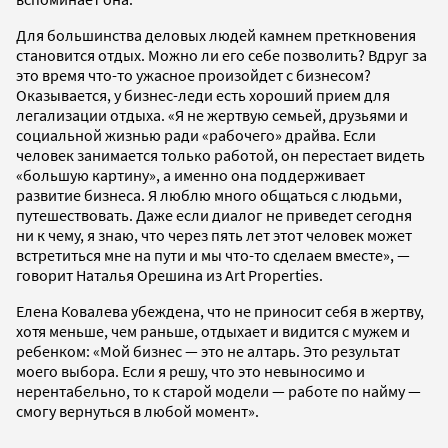
Для большинства деловых людей камнем преткновения
становится отдых. Можно ли его себе позволить? Вдруг за
это время что-то ужасное произойдет с бизнесом?
Оказывается, у бизнес-леди есть хороший прием для
легализации отдыха. «Я не жертвую семьей, друзьями и
социальной жизнью ради «рабочего» драйва. Если
человек занимается только работой, он перестает видеть
«большую картину», а именно она поддерживает
развитие бизнеса. Я люблю много общаться с людьми,
путешествовать. Даже если диалог не приведет сегодня
ни к чему, я знаю, что через пять лет этот человек может
встретиться мне на пути и мы что-то сделаем вместе», —
говорит Наталья Орешина из Art Properties.
Елена Ковалева убеждена, что не приносит себя в жертву,
хотя меньше, чем раньше, отдыхает и видится с мужем и
ребенком: «Мой бизнес — это не алтарь. Это результат
моего выбора. Если я решу, что это невыносимо и
нерентабельно, то к старой модели — работе по найму —
смогу вернуться в любой момент».