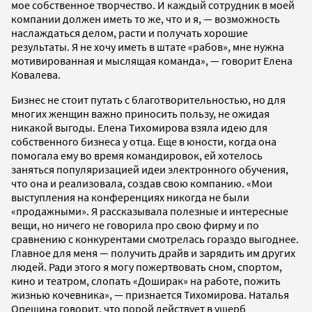
мое собственное творчество. И каждый сотрудник в моей
компании должен иметь то же, что и я, — возможность
наслаждаться делом, расти и получать хорошие
результаты. Я не хочу иметь в штате «рабов», мне нужна
мотивированная и мыслящая команда», — говорит Елена
Ковалева.
Бизнес не стоит путать с благотворительностью, но для
многих женщин важно приносить пользу, не ожидая
никакой выгоды. Елена Тихомирова взяла идею для
собственного бизнеса у отца. Еще в юности, когда она
помогала ему во время командировок, ей хотелось
заняться популяризацией идеи электронного обучения,
что она и реализовала, создав свою компанию. «Мои
выступления на конференциях никогда не были
«продажными». Я рассказывала полезные и интересные
вещи, но ничего не говорила про свою фирму и по
сравнению с конкурентами смотрелась гораздо выгоднее.
Главное для меня — получить драйв и зарядить им других
людей. Ради этого я могу пожертвовать сном, спортом,
кино и театром, слопать «Доширак» на работе, пожить
жизнью кочевника», — признается Тихомирова. Наталья
Орешина говорит, что порой действует в ущерб