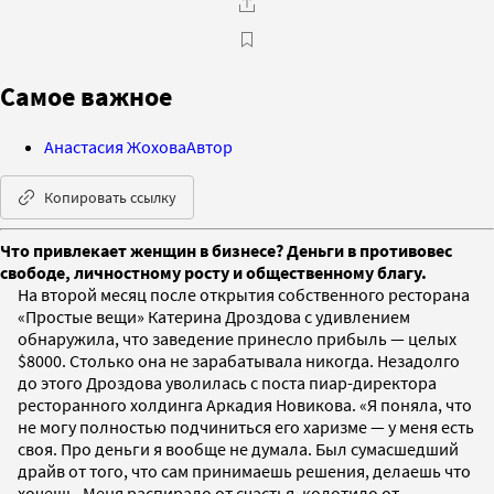
Самое важное
Анастасия Жохова
Автор
Копировать ссылку
Что привлекает женщин в бизнесе? Деньги в противовес
свободе, личностному росту и общественному благу.
На второй месяц после открытия собственного ресторана
«Простые вещи» Катерина Дроздова с удивлением
обнаружила, что заведение принесло прибыль — целых
$8000. Столько она не зарабатывала никогда. Незадолго
до этого Дроздова уволилась с поста пиар-директора
ресторанного холдинга Аркадия Новикова. «Я поняла, что
не могу полностью подчиниться его харизме — у меня есть
своя. Про деньги я вообще не думала. Был сумасшедший
драйв от того, что сам принимаешь решения, делаешь что
хочешь. Меня распирало от счастья, колотило от