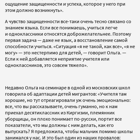
ощущение защищенности и успеха, которое у него при
этом должно возникнуть».
А чувство защищенности все-таки очень тесно связано со
знанием языка. Если все понимаешь, учиться легче
и одноклассники относятся доброжелательнее. Поэтому
первая задача — даже не язык, а восстановление самой
способности учиться. «Ситуация «я не такой, как все», «я не
могу» — это нестерпимо для детей, — говорит Ольга. —
Если к ней добавляется неприятие учителя или
одноклассников, это совсем тяжело».
Недавно Ольга на семинаре в одной из московских школ
говорила об адаптации детей мигрантов: «Учителя там
хорошие, но тут отреагировали уж очень эмоционально:
все, что вы рассказываете, очень гуманно, но к нам
приехал десятиклассник из Киргизии, племянник
уборщицы, он плохо понимает по-русски, портит все
показатели, что мы должны с ним делать, как его
выпускать? Я предложила, чтобы мальчик помимо школы
занимался у нас. И это был один из наших провалов: