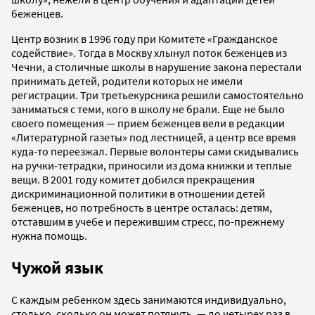
беженцев.
Центр возник в 1996 году при Комитете «Гражданское
содействие». Тогда в Москву хлынул поток беженцев из
Чечни, а столичные школы в нарушение закона перестали
принимать детей, родители которых не имели
регистрации. Три третьекурсника решили самостоятельно
заниматься с теми, кого в школу не брали. Еще не было
своего помещения — прием беженцев вели в редакции
«Литературной газеты» под лестницей, а центр все время
куда-то переезжал. Первые волонтеры сами скидывались
на ручки-тетрадки, приносили из дома книжки и теплые
вещи. В 2001 году комитет добился прекращения
дискриминационной политики в отношении детей
беженцев, но потребность в центре осталась: детям,
отставшим в учебе и пережившим стресс, по-прежнему
нужна помощь.
Чужой язык
С каждым ребенком здесь занимаются индивидуально,
столько, сколько он может потянуть, — до четырех раз в