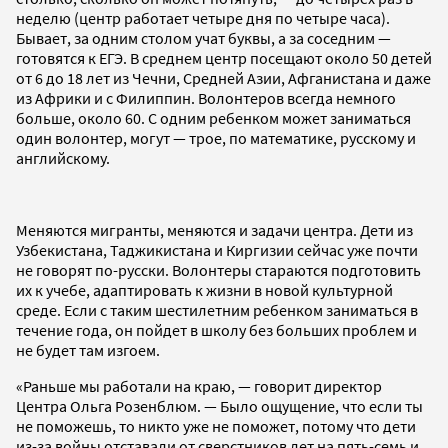
неделю (центр работает четыре дня по четыре часа).
Бывает, за одним столом учат буквы, а за соседним —
готовятся к ЕГЭ. В среднем центр посещают около 50 детей
от 6 до 18 лет из Чечни, Средней Азии, Афганистана и даже
из Африки и с Филиппин. Волонтеров всегда немного
больше, около 60. С одним ребенком может заниматься
один волонтер, могут — трое, по математике, русскому и
английскому.
Меняются мигранты, меняются и задачи центра. Дети из
Узбекистана, Таджикистана и Киргизии сейчас уже почти
не говорят по-русски. Волонтеры стараются подготовить
их к учебе, адаптировать к жизни в новой культурной
среде. Если с таким шестилетним ребенком заниматься в
течение года, он пойдет в школу без больших проблем и
не будет там изгоем.
«Раньше мы работали на краю, — говорит директор
Центра Ольга Розенблюм. — Было ощущение, что если ты
не поможешь, то никто уже не поможет, потому что дети
из-за войны отставали от сверстников лет на пять-семь и