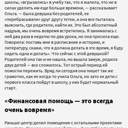
школы, «вгрызались» в учебу так, что я жалела, что не в
силах уделить им еще больше времени, — рассказывает
Ольга. — Была девушка без родителей, ее
«перебрасывали» друг другу тетки, а она все пыталась
выяснить, где родители, найти их. Это был абсолютный
надрыв, мы очень вовремя встретились. Я занималась с
ней два раза в неделю по два урока, но она просила еще.
Говорила: поставь мне в расписание и историю, и
литературу, скажи, что я должна делать в это время, я буду
сидеть одна и делать». Что сейчас с этой девушкой?
Родителей она так и не нашла, но вышла замуж, родила
двух детей — все сложилось. Тот острый период ей
помогли пережить. Вряд ли сегодня она пишет так же
грамотно, как ее когда-то учила Ольга, но зато ее дети с
первого класса пойдут в школу, у них будет нормальный
старт.
«Финансовая помощь — это всегда
очень вовремя»
Раньше центр делил помещение с остальными проектами