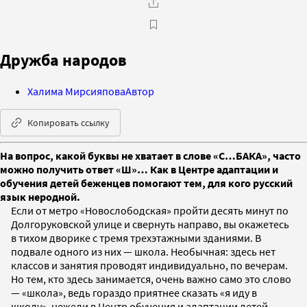
Дружба народов
Халима Мирсияпова
Автор
Копировать ссылку
На вопрос, какой буквы не хватает в слове «С…БАКА», часто
можно получить ответ «Ш»… Как в Центре адаптации и
обучения детей беженцев помогают тем, для кого русский
язык неродной.
Если от метро «Новослободская» пройти десять минут по
Долгоруковской улице и свернуть направо, вы окажетесь
в тихом дворике с тремя трехэтажными зданиями. В
подвале одного из них — школа. Необычная: здесь нет
классов и занятия проводят индивидуально, по вечерам.
Но тем, кто здесь занимается, очень важно само это слово
— «школа», ведь гораздо приятнее сказать «я иду в
школу», нежели в Центр обучения и адаптации детей