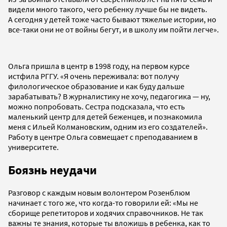
видели много такого, чего ребенку лучше бы не видеть.
А сегодня у детей тоже часто бывают тяжелые истории, но
все-таки они не от войны бегут, и в школу им пойти легче».
Ольга пришла в центр в 1998 году, на первом курсе
истфила РГГУ. «Я очень переживала: вот получу
филологическое образование и как буду дальше
зарабатывать? В журналистику не хочу, педагогика — ну,
можно попробовать. Сестра подсказала, что есть
маленький центр для детей беженцев, и познакомила
меня с Ильей Колмановским, одним из его создателей».
Работу в центре Ольга совмещает с преподаванием в
университете.
Боязнь неудачи
Разговор с каждым новым волонтером Розенблюм
начинает с того же, что когда-то говорили ей: «Мы не
сборище репетиторов и ходячих справочников. Не так
важны те знания, которые ты вложишь в ребенка, как то