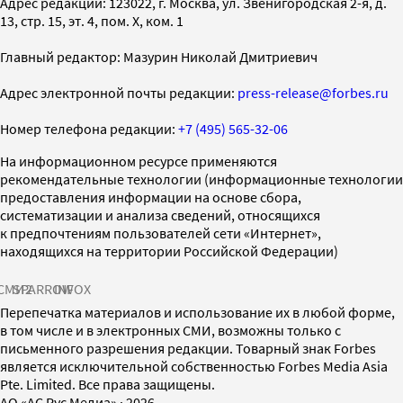
Адрес редакции: 123022, г. Москва, ул. Звенигородская 2-я, д.
13, стр. 15, эт. 4, пом. X, ком. 1
Главный редактор: Мазурин Николай Дмитриевич
Адрес электронной почты редакции:
press-release@forbes.ru
Номер телефона редакции:
+7 (495) 565-32-06
На информационном ресурсе применяются
рекомендательные технологии (информационные технологии
предоставления информации на основе сбора,
систематизации и анализа сведений, относящихся
к предпочтениям пользователей сети «Интернет»,
находящихся на территории Российской Федерации)
СМИ2
SPARROW
INFOX
Перепечатка материалов и использование их в любой форме,
в том числе и в электронных СМИ, возможны только с
письменного разрешения редакции. Товарный знак Forbes
является исключительной собственностью Forbes Media Asia
Pte. Limited. Все права защищены.
AO «АС Рус Медиа»
·
2026