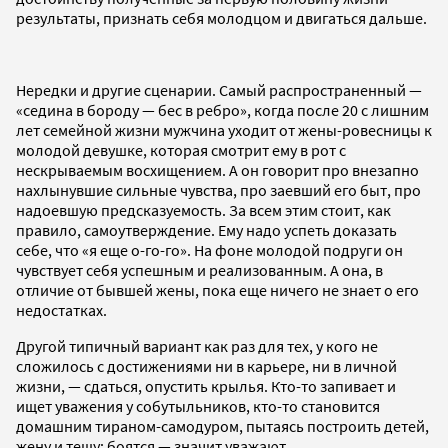
результаты, признать себя молодцом и двигаться дальше.
Нередки и другие сценарии. Самый распространенный —
«седина в бороду — бес в ребро», когда после 20 с лишним
лет семейной жизни мужчина уходит от жены-ровесницы к
молодой девушке, которая смотрит ему в рот с
нескрываемым восхищением. А он говорит про внезапно
нахлынувшие сильные чувства, про заевший его быт, про
надоевшую предсказуемость. За всем этим стоит, как
правило, самоутверждение. Ему надо успеть доказать
себе, что «я еще о-го-го». На фоне молодой подруги он
чувствует себя успешным и реализованным. А она, в
отличие от бывшей жены, пока еще ничего не знает о его
недостатках.
Другой типичный вариант как раз для тех, у кого не
сложилось с достижениями ни в карьере, ни в личной
жизни, — сдаться, опустить крылья. Кто-то запивает и
ищет уважения у собутыльников, кто-то становится
домашним тираном-самодуром, пытаясь построить детей,
жену и тещу: боятся — значит уважают.