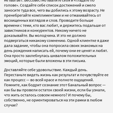
не хватает. Бессовестно хвалите себя и «гладьте по
голове». Создайте себе список достижений и смело
заносите туда все, чего вы добились к этому возрасту. Не
пренебрегайте комплиментами и не отмахивайтесь от
восхищенных взглядов и слов. Проводите больше
времени с теми, кто вас любит, и держитесь подальше от
завистников и конкурентов. Никому ничего не
доказывайте. Вы молодчина. И это не должно
подвергаться никакому сомнению. Одной клиентке я даже
дала задание, чтобы она попросила своих знакомых на
день рождения написать ей, почему они ее ценят и любят.
Она просто захлебнулась шквалом положительных
эмоций, которые были вложены в эти письма.
Доставляйте себе удовольствие. Каждый день.
Перестаньте видеть жизнь как результат и почувствуйте ее
как процесс — во всей красе и полноте ощущений.
Помните, как бодрит сознание этот банальный вопрос —
как бы вы провели остаток своей жизни, если бы узнали,
что жить осталось совсем немного? И почему бы,
собственно, не ориентироваться на эти рамки в любом
случае?