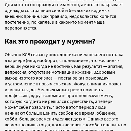
Для кого-то он проходит незаметно, а кого-то накрывает
однажды со страшной силой и без всяких видимых
внешних причин. Как правило, недовольство копится
постепенно, по капле, и в какой-то момент чаша
переполняется.
Как это проходит у мужчин?
Обычно КСВ связан у них с достижением некоего потолка
в карьере (или, наоборот, с пониманием, что желанных
вершин уже никогда не достичь). Как результат — апатия,
депрессия, отсутствие мотивации к жизни. Здоровый
выход из этого кризиса — постановка новых задач
и устремление к новым смыслам. Фокус внимания может
измениться, да. Человек может резко поменять
профессию, вдруг вспомнить про юношескую мечту,
которую когда-то не решился осуществить, а теперь
может себе позволить. Часто в этот период люди
начинают больше ценить свободное время, общение,
хобби, больше времени уделяют детям. Однако все это
возможно лишь тогда, когда человек способен оценить по
достоинству полученные за первую половину жизни