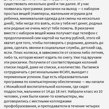
существовать несколько дней и так далее. И у нас
появилась программа: рюкзачок на выход — с набором
простых вещей (памперсы, маленькие игрушки для
ребенка, минимальная одежда для смены на несколько
дней), тебе негде это взять, если у тебя нет денег, родных
или родные не очень могут тебе помочь. В рюкзачке
вместе с набором вещей мама получает еще телефон с
предоплаченной сим-картой на тысячу рублей, этого ей
хватит для того, чтобы поговорить с родными, доехать до
дома, сделать звонки в социальные службы, детский сад,
ясли. Плюс коляска, в зависимости от сезона либо летняя,
либо та, которая может ездить по снегу. Уже год вручаем
эти рюкзачки. Получили от соответствующих колоний
списки людей, даже не списки, а количество. Пытаемся
сотрудничать с региональными ФСИН, выходит с
переменным успехом. Еще есть образовательная
программа по компьютерному обеспечению — мы начали
с Можайской воспитательной колонии, где сидят
подростки, мальчики от 14 до 18 лет. Набрали класс из 10
человек, у них были какие-то компьютеры, мы
договорились с местными колледжами
профобразования, и преподаватели в течение четырех