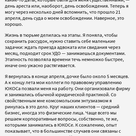
день ареста или, наоборот, день освобождения. Теперь я
могу через несколько дней вспомнить, что прошло 21
апреля, день суда о моем освобождении. Наверное, это
хорошо.
Жизнь в тюрьме делилась на этапы. Я поняла, чтобы
сохранить рассудок, нужно ставить себе маленькие
задачки: ждать приезда адвоката или свидания через
месяц, подходит срок УДО — занимаешься документами.
Этапность позволяла времени течь немножко быстрее,
иначе оно ужасно растягивается.
Я вернулась в конце апреля, дочке было около 5 месяцев.
А к концу лета мои коллеги по правовому управлению
ЮКОСа позвали меня на работу. Они организовали фирму
и занимались обычной юридической практикой. Со
свойственным мне комсомольским энтузиазмом я
ринулась в это дело. Круг наших клиентов — средний
бизнес, иногда это физические лица. Чаще всего мы
решаем корпоративные вопросы, собственно, те же,
которыми занимались в ЮКОСе. К сожалению, опыт
показывает, что в большинстве случаев они связаны с