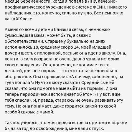
месяце беременности, когда я попала в ЛПУ, лечебно-
профилактическое учреждение в системе ФСИН. Никакого
наблюдения, это, конечно, сильно пугало. Все немножко
как в XIX веке.
У меня со всеми детьми близкая связь, я немножко
сумасшедшая мама, может быть, в связи с
обстоятельствами. Старшему буквально на днях
исполнилось 18, среднему скоро 14, моей младшей
дочери шесть с половиной, осенью она идет в школу. Она,
кстати, в силу возраста не очень давно узнала историю
своего рождения. Она, конечно, не понимает всех
деталей, для нее тюрьма — это что-то такое довольно
абстрактное. Она спрашивает: «А почему, собственно, ты
туда попала?» Ну что я могу сказать? Средний сын ей
сказал, что она помогла маме выйти из тюрьмы. И она
теперь периодически вспоминает об этом: «Ну вот, я же
тебя спасла». Я, правда, стараюсь не очень развивать эту
тему. Но она понимает, даже гордится какой-то своей
особой связью с мамой.
Так получилось, что моя первая встреча с детьми в тюрьме
была за год до освобождения, мне дали отпуск.