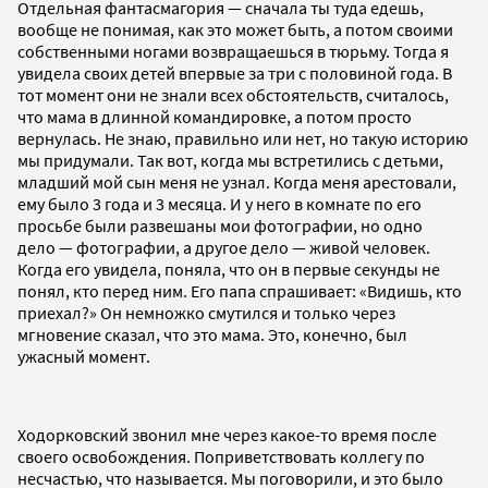
Отдельная фантасмагория — сначала ты туда едешь,
вообще не понимая, как это может быть, а потом своими
собственными ногами возвращаешься в тюрьму. Тогда я
увидела своих детей впервые за три с половиной года. В
тот момент они не знали всех обстоятельств, считалось,
что мама в длинной командировке, а потом просто
вернулась. Не знаю, правильно или нет, но такую историю
мы придумали. Так вот, когда мы встретились с детьми,
младший мой сын меня не узнал. Когда меня арестовали,
ему было 3 года и 3 месяца. И у него в комнате по его
просьбе были развешаны мои фотографии, но одно
дело — фотографии, а другое дело — живой человек.
Когда его увидела, поняла, что он в первые секунды не
понял, кто перед ним. Его папа спрашивает: «Видишь, кто
приехал?» Он немножко смутился и только через
мгновение сказал, что это мама. Это, конечно, был
ужасный момент.
Ходорковский звонил мне через какое-то время после
своего освобождения. Поприветствовать коллегу по
несчастью, что называется. Мы поговорили, и это было