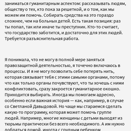
заниматься гуманитарным аспектом: рассказывать людям,
обществу о тех, кто пока за решеткой, и о том, как мы
можем им помочь. Собирать средства на это гораздо
сложнее, чем на больных детей. Есть такая позиция: раз
ты попал, так или иначе ты преступник. Кто-то считает,
что государство заботится, и достаточно для этих людей.
Требуется разъяснительная работа.
Я понимала, что не могу в полной мере заняться
правозащитной деятельностью, я точечно включаюсь в
процессы. И я не могу позволить себе потерять нить,
которая связывает тебя с этими самыми органами, потому
что как только органы почувствуют, что ты хочешь с ними
конфликтовать, сразу закроется гуманитарное окошко.
Приходится выбирать. Иногда мы помогаем адресно,
особенно если важная история — как, например, в случае
со Светланой Давыдовой. Но чаще мы стараемся сделать
какую-то программу, которая может помочь группе
людей. Например, многие женщины с детьми выходят из
тюрьмы практически без всего необходимого. А им нужно
добраться домой, иногда с грудным ребенком