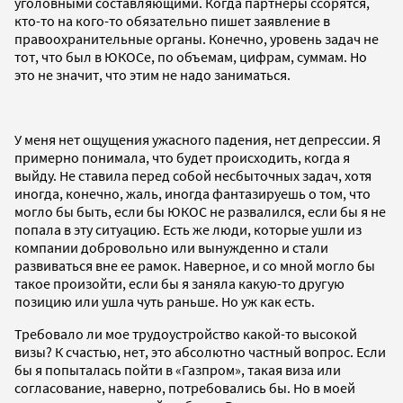
уголовными составляющими. Когда партнеры ссорятся,
кто-то на кого-то обязательно пишет заявление в
правоохранительные органы. Конечно, уровень задач не
тот, что был в ЮКОСе, по объемам, цифрам, суммам. Но
это не значит, что этим не надо заниматься.
У меня нет ощущения ужасного падения, нет депрессии. Я
примерно понимала, что будет происходить, когда я
выйду. Не ставила перед собой несбыточных задач, хотя
иногда, конечно, жаль, иногда фантазируешь о том, что
могло бы быть, если бы ЮКОС не развалился, если бы я не
попала в эту ситуацию. Есть же люди, которые ушли из
компании добровольно или вынужденно и стали
развиваться вне ее рамок. Наверное, и со мной могло бы
такое произойти, если бы я заняла какую-то другую
позицию или ушла чуть раньше. Но уж как есть.
Требовало ли мое трудоустройство какой-то высокой
визы? К счастью, нет, это абсолютно частный вопрос. Если
бы я попыталась пойти в «Газпром», такая виза или
согласование, наверно, потребовались бы. Но в моей