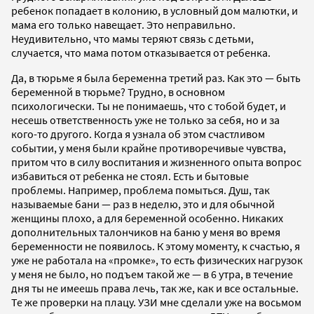
ребенок попадает в колонию, в условный дом малютки, и
мама его только навещает. Это неправильно.
Неудивительно, что мамы теряют связь с детьми,
случается, что мама потом отказывается от ребенка.
Да, в тюрьме я была беременна третий раз. Как это — быть
беременной в тюрьме? Трудно, в основном
психологически. Ты не понимаешь, что с тобой будет, и
несешь ответственность уже не только за себя, но и за
кого-то другого. Когда я узнала об этом счастливом
событии, у меня были крайне противоречивые чувства,
притом что в силу воспитания и жизненного опыта вопрос
избавиться от ребенка не стоял. Есть и бытовые
проблемы. Например, проблема помыться. Душ, так
называемые бани — раз в неделю, это и для обычной
женщины плохо, а для беременной особенно. Никаких
дополнительных талончиков на баню у меня во время
беременности не появилось. К этому моменту, к счастью, я
уже не работала на «промке», то есть физических нагрузок
у меня не было, но подъем такой же — в 6 утра, в течение
дня ты не имеешь права лечь, так же, как и все остальные.
Те же проверки на плацу. УЗИ мне сделали уже на восьмом