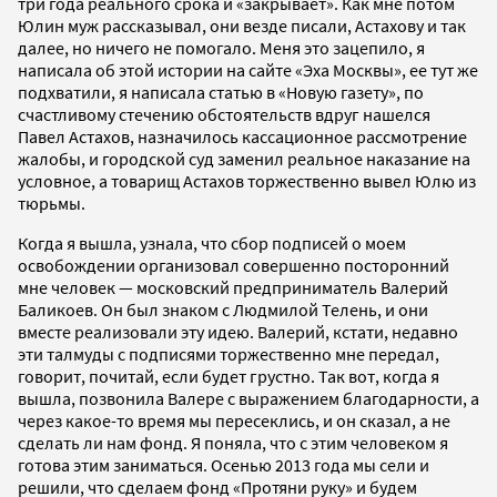
три года реального срока и «закрывает». Как мне потом
Юлин муж рассказывал, они везде писали, Астахову и так
далее, но ничего не помогало. Меня это зацепило, я
написала об этой истории на сайте «Эха Москвы», ее тут же
подхватили, я написала статью в «Новую газету», по
счастливому стечению обстоятельств вдруг нашелся
Павел Астахов, назначилось кассационное рассмотрение
жалобы, и городской суд заменил реальное наказание на
условное, а товарищ Астахов торжественно вывел Юлю из
тюрьмы.
Когда я вышла, узнала, что сбор подписей о моем
освобождении организовал совершенно посторонний
мне человек — московский предприниматель Валерий
Баликоев. Он был знаком с Людмилой Телень, и они
вместе реализовали эту идею. Валерий, кстати, недавно
эти талмуды с подписями торжественно мне передал,
говорит, почитай, если будет грустно. Так вот, когда я
вышла, позвонила Валере с выражением благодарности, а
через какое-то время мы пересеклись, и он сказал, а не
сделать ли нам фонд. Я поняла, что с этим человеком я
готова этим заниматься. Осенью 2013 года мы сели и
решили, что сделаем фонд «Протяни руку» и будем