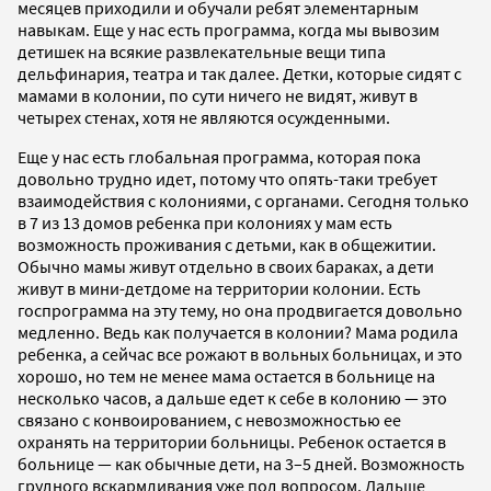
месяцев приходили и обучали ребят элементарным
навыкам. Еще у нас есть программа, когда мы вывозим
детишек на всякие развлекательные вещи типа
дельфинария, театра и так далее. Детки, которые сидят с
мамами в колонии, по сути ничего не видят, живут в
четырех стенах, хотя не являются осужденными.
Еще у нас есть глобальная программа, которая пока
довольно трудно идет, потому что опять-таки требует
взаимодействия с колониями, с органами. Сегодня только
в 7 из 13 домов ребенка при колониях у мам есть
возможность проживания с детьми, как в общежитии.
Обычно мамы живут отдельно в своих бараках, а дети
живут в мини-детдоме на территории колонии. Есть
госпрограмма на эту тему, но она продвигается довольно
медленно. Ведь как получается в колонии? Мама родила
ребенка, а сейчас все рожают в вольных больницах, и это
хорошо, но тем не менее мама остается в больнице на
несколько часов, а дальше едет к себе в колонию — это
связано с конвоированием, с невозможностью ее
охранять на территории больницы. Ребенок остается в
больнице — как обычные дети, на 3–5 дней. Возможность
грудного вскармливания уже под вопросом. Дальше