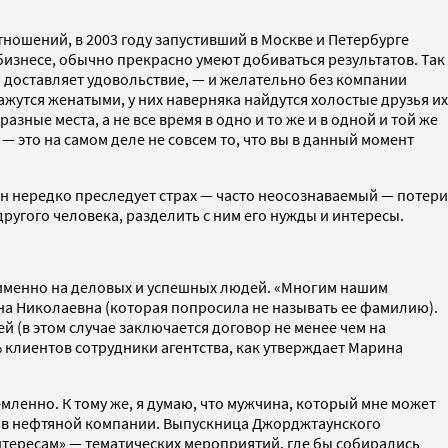
тношений, в 2003 году запустивший в Москве и Петербурге
 бизнесе, обычно прекрасно умеют добиваться результатов. Так
о доставляет удовольствие, — и желательно без компании
ажутся женатыми, у них наверняка найдутся холостые друзья их
зные места, а не все время в одно и то же и в одной и той же
— это на самом деле не совсем то, что вы в данный момент
н нередко преследует страх — часто неосознаваемый — потери
ругого человека, разделить с ним его нужды и интересы.
я именно на деловых и успешных людей. «Многим нашим
ина Николаевна (которая попросила не называть ее фамилию).
ей (в этом случае заключается договор не менее чем на
 клиентов сотрудники агентства, как утверждает Марина
мленно. К тому же, я думаю, что мужчина, который мне может
ла в нефтяной компании. Выпускница Джорджтаунского
 интересам» — тематических мероприятий, где бы собирались