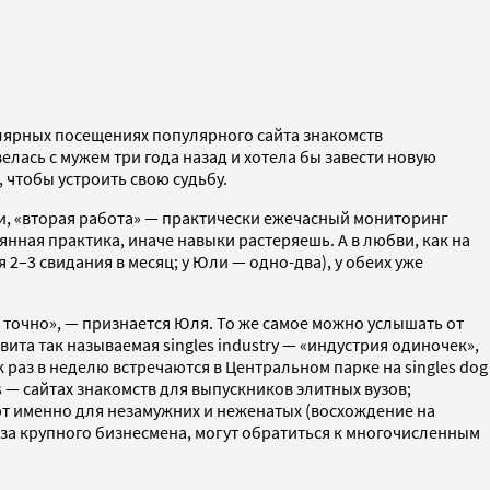
гулярных посещениях популярного сайта знакомств
ась с мужем три года назад и хотела бы завести новую
 чтобы устроить свою судьбу.
ри, «вторая работа» — практически ежечасный мониторинг
нная практика, иначе навыки растеряешь. А в любви, как на
 2–3 свидания в месяц; у Юли — одно-два), у обеих уже
точно», — признается Юля. То же самое можно услышать от
ита так называемая singles industry — «индустрия одиночек»,
аз в неделю встречаются в Центральном парке на singles dog
es — сайтах знакомств для выпускников элитных вузов;
ют именно для незамужних и неженатых (восхождение на
ж за крупного бизнесмена, могут обратиться к многочисленным