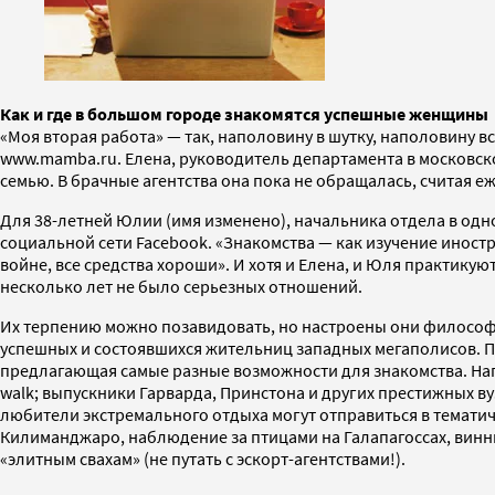
Как и где в большом городе знакомятся успешные женщины
«Моя вторая работа» — так, наполовину в шутку, наполовину в
www.mamba.ru. Елена, руководитель департамента в московско
семью. В брачные агентства она пока не обращалась, считая еж
Для 38-летней Юлии (имя изменено), начальника отдела в од
социальной сети Facebook. «Знакомства — как изучение иностр
войне, все средства хороши». И хотя и Елена, и Юля практикуют
несколько лет не было серьезных отношений.
Их терпению можно позавидовать, но настроены они философс
успешных и состоявшихся жительниц западных мегаполисов. Пра
предлагающая самые разные возможности для знакомства. Нап
walk; выпускники Гарварда, Принстона и других престижных вуз
любители экстремального отдыха могут отправиться в темати
Килиманджаро, наблюдение за птицами на Галапагоссах, винный 
«элитным свахам» (не путать с эскорт-агентствами!).