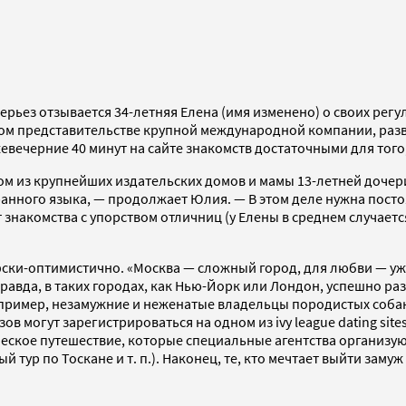
серьез отзывается 34-летняя Елена (имя изменено) о своих ре
м представительстве крупной международной компании, развел
евечерние 40 минут на сайте знакомств достаточными для того,
ном из крупнейших издательских домов и мамы 13-летней доче
анного языка, — продолжает Юлия. — В этом деле нужна постоя
 знакомства с упорством отличниц (у Елены в среднем случается
ки-оптимистично. «Москва — сложный город, для любви — уж 
вда, в таких городах, как Нью-Йорк или Лондон, успешно разв
ример, незамужние и неженатые владельцы породистых собак р
ов могут зарегистрироваться на одном из ivy league dating sit
ческое путешествие, которые специальные агентства организу
тур по Тоскане и т. п.). Наконец, те, кто мечтает выйти заму