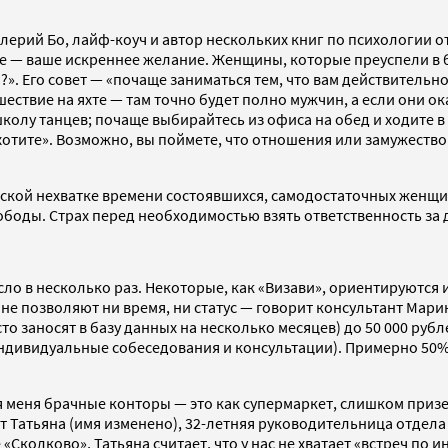
лерий Бо, лайф-коуч и автор нескольких книг по психологии о
вное — ваше искреннее желание. Женщины, которые преуспели в
». Его совет — «почаще заниматься тем, что вам действительн
ествие на яхте — там точно будет полно мужчин, а если они ок
олу танцев; почаще выбирайтесь из офиса на обед и ходите в ра
хотите». Возможно, вы поймете, что отношения или замужество 
еской нехватке времени состоявшихся, самодостаточных женщи
боды. Страх перед необходимостью взять ответственность за д
сло в несколько раз. Некоторые, как «Визави», ориентируютс
не позволяют ни время, ни статус — говорит консультант Мар
сто заносят в базу данных на несколько месяцев) до 50 000 рубл
индивидуальные собеседования и консультации). Примерно 50%
ля меня брачные конторы — это как супермаркет, слишком призе
рит Татьяна (имя изменено), 32-летняя руководительница отде
«Сколково», Татьяна считает, что у нас не хватает «встреч по