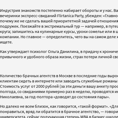
Индустрия знакомств постепенно набирает обороты и у нас. Ва
вечеринки экспресс-свиданий Flirtanica Party, убежден: «Гла
почему же не сделать вашей приоритетной задачей отношения?
подружек. Поезжайте в экстремальный тур — например, в путеш
круга; запишитесь на кулинарные курсы, уроки сомелье или в шк
компании. Но главное — определитесь, чего вы на самом деле 
ищете.
Как утверждает психолог Ольга Данилина, в придачу к хронич
привычного и удобного образа жизни, страх потери личной сво
Количество брачных агентств в Москве в последние годы выро
клиентам сидеть в интернете или заводить служебные романы 
Стоимость услуг от 2000 рублей (за эти деньги вашу анкету про
полгода, со свиданиями примерно раз в неделю, проводятся 
Николаевна, за год-полтора «доводят до состояния пары».
Но далеко не всем близок, как говорится, «такой формат». «Д
понравиться, вряд ли обратится в брачное агентство, — гово
университета, сейчас получающая степень МВА в бизнес-школе 