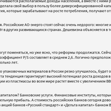
еличиваются располагаемые доходы населения, а вместе с ними 
 сделала свой выбор в пользу более диверсифицированной кап
тия, которые зарабатывают на росте потребления, получают от
 Российские АО-энерго стоят сейчас очень недорого: многие из
Вт в других развивающихся странах. Дешевизна объясняется в
огут поменяться, но уже ясно, что реформы продолжатся. Сейч
коэффициент P/S составляет в среднем 2,6. Логично предполож
колько лет.
о упаковочных материалов в России резко улучшилось, будет 
та тенденция гарантирует высокий потенциал роста доходов в
и из пластмассы во всем мире растет вместе с увеличением ВВ
капиталом? Банковские услуги. Финансовые институты, которы
ельную прибыль. А стоимость российских банков сегодня довол
 акций банков «Русский стандарт» и «Дельта капитал» банком B