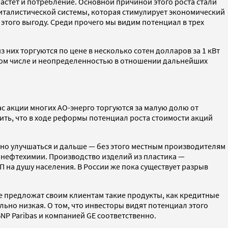
растет и потребление. Основной причиной этого роста стали
италистической системы, которая стимулирует экономический
 этого выгоду. Среди прочего мы видим потенциал в трех
 них торгуются по цене в несколько сотен долларов за 1 кВт
 том числе и неопределенностью в отношении дальнейших
ас акции многих АО-энерго торгуются за малую долю от
ить, что в ходе реформы потенциал роста стоимости акций
оно улучшаться и дальше — без этого местным производителям
 нефтехимии. Производство изделий из пластика —
П на душу населения. В России же пока существует разрыв
е предложат своим клиентам такие продукты, как кредитные
ьно низкая. О том, что инвесторы видят потенциал этого
NP Paribas и компанией GE соответственно.