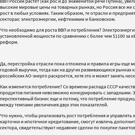
ВВП России растет (как рос и до знаменитой речи Путина), ув
высокие мировые цены на товарных рынках, но Россия все же
рост в любых условиях. Таким образом, те отрасли и предприя
секторах: электроэнергии, нефтехимии и банковском.
Что необходимо для роста ВВП и потребления? Электроэнергия.
установленной мощности по сравнению с более чем $1100 за к
реформ.
Да, перестройка отрасли пока отложена и правила игры еще м
годовой выручки, тогда как на других развивающихся рынках 
российских АО-энерго раскроется, хотя это и может занять нес
Как изменится потребление? Со времени распада СССР качеств
продуктов питания невозможно конкурировать с западными. Э
перспективный бизнес еще и потому, что потребление продукци
между темпами увеличения двух этих показателей.
Что нужно, чтобы реализовать рост потребления и управлять 
карточки и ипотечное кредитование, смогут извлечь дополнит
сектора, свидетельствуют недавние сделки по покупке пакетов