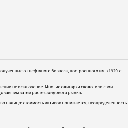
полученные от нефтяного бизнеса, построенного им в 1920-е
ошении не исключение. Многие олигархи сколотили свои
едовавшем затем росте фондового рынка.
тво налицо: стоимость активов понижается, неопределенность