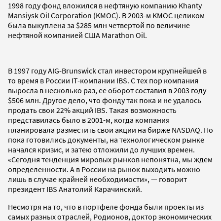
1998 году фонд вложился в нефтяную компанию Khanty
Mansiysk Oil Corporation (KMOC). В 2003-м KMOC целиком
была выкуплена за $285 млн четвертой по величине
нефтяной компанией США Marathon Oil.
В 1997 году AIG-Brunswick стал инвестором крупнейшей в
то время в России IT-компании IBS. С тех пор компания
выросла в несколько раз, ее оборот составил в 2003 году
$506 млн. Другое дело, что фонду так пока и не удалось
продать свои 22% акций IBS. Такая возможность
представилась было в 2001-м, когда компания
планировала разместить свои акции на бирже NASDAQ. Но
пока готовились документы, на технологическом рынке
начался кризис, и затею отложили до лучших времен.
«Сегодня тенденция мировых рынков непонятна, мы ждем
определенности. А в России на рынок выходить можно
лишь в случае крайней необходимости», — говорит
президент IBS Анатолий Карачинский.
Несмотря на то, что в портфеле фонда были проекты из
самых разных отраслей, Родионов, доктор экономических