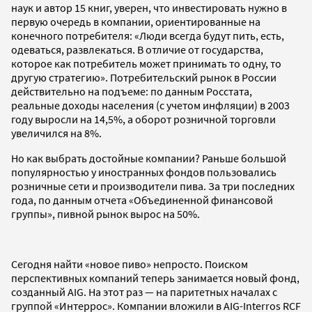
наук и автор 15 книг, уверен, что инвестировать нужно в
первую очередь в компании, ориентированные на
конечного потребителя: «Люди всегда будут пить, есть,
одеваться, развлекаться. В отличие от государства,
которое как потребитель может принимать то одну, то
другую стратегию». Потребительский рынок в России
действительно на подъеме: по данным Росстата,
реальные доходы населения (с учетом инфляции) в 2003
году выросли на 14,5%, а оборот розничной торговли
увеличился на 8%.
Но как выбрать достойные компании? Раньше большой
популярностью у иностранных фондов пользовались
розничные сети и производители пива. За три последних
года, по данным отчета «Объединенной финансовой
группы», пивной рынок вырос на 50%.
Сегодня найти «новое пиво» непросто. Поиском
перспективных компаний теперь занимается новый фонд,
созданный AIG. На этот раз — на паритетных началах с
группой «Интеррос». Компании вложили в AIG-Interros RCF