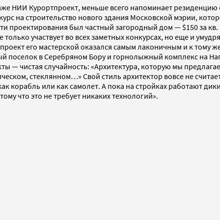
аже НИИ Курортпроект, меньше всего напоминает резиденцию о
курс на строительство нового здания Московской мэрии, котор
ти проектирования был частный загородный дом — $150 за кв.
 только участвует во всех заметных конкурсах, но еще и умуд
 проект его мастерской оказался самым лаконичным и к тому 
й поселок в Серебряном Бору и горнолыжный комплекс на Наго
ы — чистая случайность: «Архитектура, которую мы предлагаем
ческом, стеклянном…» Свой стиль архитектор вовсе не считает 
 как корабль или как самолет. А пока на стройках работают д
ому что это не требует никаких технологий».