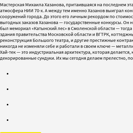
Мастерская Михаила Хазанова, притаившаяся на последнем эт
атмосфера НИИ 70-х. А между тем именно Хазанов выиграл кон
сооружений города. До этого его личным рекордом по стоимос
выгодных заказов Хазанова — государственные конкурсы. Он не
был мемориал «Катынский лес» в Смоленской области — тогда
здания правительства Московской области и ВГТРК, коттеджны
реконструкция Большого театра, и другие престижные контракт
никогда не изменяли себе и работали в своем ключе — металли
Хай-тек — это индустриальная архитектура, которая делается,
декорированные сундуки. Их мы сегодня делаем прелестно, пот