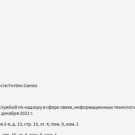
сти Forbes Games
службой по надзору в сфере связи, информационных технолог
декабря 2021 г.
я, д. 13, стр. 15, эт. 4, пом. X, ком. 1
тр. 15, эт. 4, пом. X, ком. 1