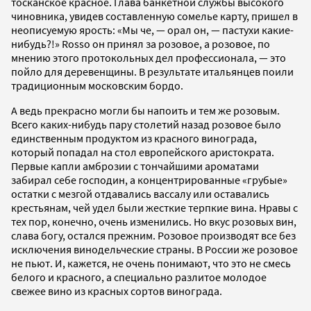
тосканское красное. Глава банкетной службы высокого
чиновника, увидев составленную сомелье карту, пришел в
неописуемую ярость: «Мы че, — орал он, — пастухи какие-
нибудь?!» Rosso он принял за розовое, а розовое, по
мнению этого протокольных дел профессионала, — это
пойло для деревенщины. В результате итальянцев поили
традиционным московским бордо.
А ведь прекрасно могли бы напоить и тем же розовым.
Всего каких-нибудь пару столетий назад розовое было
единственным продуктом из красного винограда,
который попадал на стол европейского аристократа.
Первые капли амброзии с тончайшими ароматами
забирал себе господин, а концентрированные «грубые»
остатки с мезгой отдавались вассалу или оставались
крестьянам, чей удел были жесткие терпкие вина. Нравы с
тех пор, конечно, очень изменились. Но вкус розовых вин,
слава богу, остался прежним. Розовое производят все без
исключения винодельческие страны. В России же розовое
не пьют. И, кажется, не очень понимают, что это не смесь
белого и красного, а специально разлитое молодое
свежее вино из красных сортов винограда.