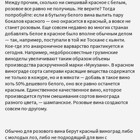
Между прочим, сколько ни смешивай красное с белым,
розовое все равно не получишь. Не верите? Тогда
попробуйте: если в бутылку белого вина вылить пару
бокалов красного — оно окрасится в красный, а вовсе не
станет розовым. Еще совсем недавно во многих странах
добавлять белое в красное было вполне обычным делом
— так, например, поступали в той же Тоскане с кьянти.
Кое-где это анахроничное варварство практикуется и
сегодня. Например, недобросовестные грузинские
виноделы увеличивают таким образом объемы
производства раскрученной марки «Мукузани». В красном
винограде сорта саперави красящие вещества содержатся
не только в кожуре, но и в мякоти — добавь в такое вино
хоть 50% дешевого белого, оно все равно останется
красным. Единственное качественное вино, которое
производится путем смешивания сортов винограда
разного цвета, — шампанское. Розовые вина создаются
совсем по-другому.
Обычно для розового вина берут красный виноград либо
с молодых лоз, либо не подходящий для вин с