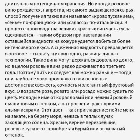
длительным потенциалом хранения. Но иногда розовое
вино рождается, напротив, из самого выдающегося сырья.
Способ получения таких вин называют «кровопусканием»,
«сенье» по-французски или «салассо» по-итальянски. В
процессе производства великих красных вин часть сусла
сцеживается — таким образом при настаивании
оставшейся жидкости на кожуре удается добиться более
интенсивного вкуса. А сцеженная жидкость превращается
в розовое — сырье у этих вин одно, разница лишь в
технологии. Такие вина могут держаться довольно долго,
но в целом розовые вина редко доживают до третьего
года. Поэтому пить их следует как можно раньше — тогда
они наиболее ярко проявляют свои основные
достоинства: свежесть, сочность и элегантный фруктовый
вкус. О возрасте розе, розато или росадо можно судить по
цвету. Молодые имеют коралловый или нежный розовый
с малиновым оттенком, а на просвет играют яркими
алыми искрами. Этот цвет — как приглашение: пейте меня
на закате, на берегу моря, нежась в теплых лучах
заходящего солнца. Зрелые, вернее перезревшие,
розовые тускнеют, приобретая бурый или рыжеватый
оттенок.