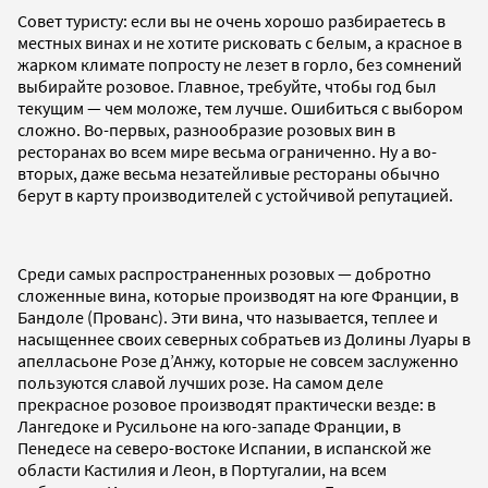
Совет туристу: если вы не очень хорошо разбираетесь в
местных винах и не хотите рисковать с белым, а красное в
жарком климате попросту не лезет в горло, без сомнений
выбирайте розовое. Главное, требуйте, чтобы год был
текущим — чем моложе, тем лучше. Ошибиться с выбором
сложно. Во-первых, разнообразие розовых вин в
ресторанах во всем мире весьма ограниченно. Ну а во-
вторых, даже весьма незатейливые рестораны обычно
берут в карту производителей с устойчивой репутацией.
Среди самых распространенных розовых — добротно
сложенные вина, которые производят на юге Франции, в
Бандоле (Прованс). Эти вина, что называется, теплее и
насыщеннее своих северных собратьев из Долины Луары в
апелласьоне Розе д’Анжу, которые не совсем заслуженно
пользуются славой лучших розе. На самом деле
прекрасное розовое производят практически везде: в
Лангедоке и Русильоне на юго-западе Франции, в
Пенедесе на северо-востоке Испании, в испанской же
области Кастилия и Леон, в Португалии, на всем