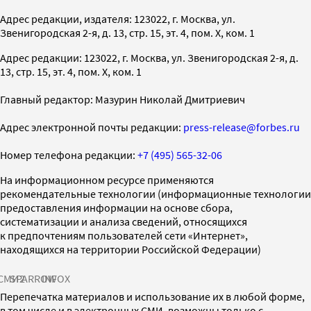
Адрес редакции, издателя: 123022, г. Москва, ул.
Звенигородская 2-я, д. 13, стр. 15, эт. 4, пом. X, ком. 1
Адрес редакции: 123022, г. Москва, ул. Звенигородская 2-я, д.
13, стр. 15, эт. 4, пом. X, ком. 1
Главный редактор: Мазурин Николай Дмитриевич
Адрес электронной почты редакции:
press-release@forbes.ru
Номер телефона редакции:
+7 (495) 565-32-06
На информационном ресурсе применяются
рекомендательные технологии (информационные технологии
предоставления информации на основе сбора,
систематизации и анализа сведений, относящихся
к предпочтениям пользователей сети «Интернет»,
находящихся на территории Российской Федерации)
СМИ2
SPARROW
INFOX
Перепечатка материалов и использование их в любой форме,
в том числе и в электронных СМИ, возможны только с