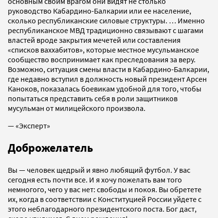
основным своим врагом они видят не столько
руководство Кабардино-Балкарии или ее население,
сколько республиканские силовые структуры. … Именно
республиканское МВД традиционно связывают с шагами
властей вроде закрытия мечетей или составления
«списков ваххабитов», которые местное мусульманское
сообщество воспринимает как преследования за веру.
Возможно, ситуация смены власти в Кабардино-Балкарии,
где недавно вступил в должность новый президент Арсен
Каноков, показалась боевикам удобной для того, чтобы
попытаться представить себя в роли защитников
мусульман от милицейского произвола.
— «Эксперт»
Доброжелатель
Вы — человек щедрый и явно любящий футбол. У вас
сегодня есть почти все. И я хочу пожелать вам того
немногого, чего у вас нет: свободы и покоя. Вы обретете
их, когда в соответствии с Конституцией России уйдете с
этого неблагодарного президентского поста. Бог даст,