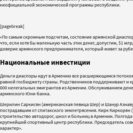
неофициальной экономической программы республики.
[pagebreak]
«По самым скромным подсчетам, состояние армянской диаспор
что, если хотя бы маленькую часть этих денег, допустим, $1 
доверие армянского предпринимателя, который живет за рубеж
Национальные инвестиции
Деньги диаспоры идут в Армению все расширяющимся потоком.
равной госбюджету страны. Родственников поддерживают и кр
000 нелегальных эмигрантов из Армении. Обслуживанием дене
армянского Юни-банка.
Шерилин Саркисян (американская певица Шер) и Шанур Азнаву
пострадавшим от спитакского землетрясения. Кирк Киркорян (
строительство автодорог, школ и больниц в Армении. Полгода
крупнейший спортивный центр республики. Председатель сове
характер».