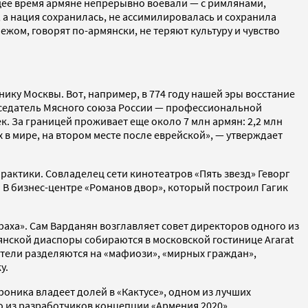
ующее время армяне непрерывно воевали — с римлянами,
 а нация сохранилась, не ассимилировалась и сохранила
ежом, говорят по-армянски, не теряют культуру и чувство
ку Москвы. Вот, например, в 774 году нашей эры восстание
дседатель Мясного союза России — профессиональной
. За границей проживает еще около 7 млн армян: 2,2 млн
х в мире, на втором месте после еврейской», — утверждает
актики. Совладелец сети кинотеатров «Пять звезд» Геворг
. В бизнес-центре «Романов двор», который построил Гагик
раха». Сам Варданян возглавляет совет директоров одного из
нской диаспоры собираются в московской гостинице Ararat
атели разделяются на «мафиози», «мирных граждан»,
у.
оника владеет долей в «Кактусе», одном из лучших
о из разработчиков концепции «Армения 2020»,