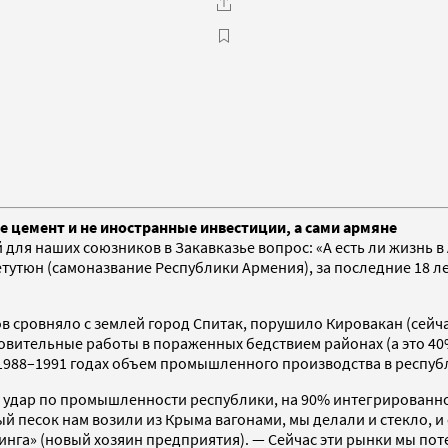
е цемент и не иностранные инвестиции, а сами армяне
й для наших союзников в Закавказье вопрос: «А есть ли жизнь
тутюн (самоназвание Республики Армения), за последние 18 ле
ов сровняло с землей город Спитак, порушило Кировакан (сейч
новительные работы в пораженных бедствием районах (а это 40
1988–1991 годах объем промышленного производства в республ
 удар по промышленности республики, на 90% интегрированно
й песок нам возили из Крыма вагонами, мы делали и стекло, и 
нга» (новый хозяин предприятия). — Сейчас эти рынки мы потер