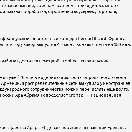
нно завоевывали, армянам все время приходилось много
: алмазная обработка, строительство, сервис, торговля,
ил французский алкогольный концерн Pernod Ricard. Французы
лом году завод выпустил 4,4 млн л коньяка почти на $50 млн.
омбинат достался немецкой Cronimet. Израильский
ложил уже $70 млн в модернизацию фольгопрокатного завода
а Армении, а распределительные сети выкупило у иностранцев.
ждународного сотрудничества можно перечислять еще долго.
 России Ара Абрамян определяет его так — «национальная
ое «царство Арарат»), до сих пор живет в названии Еревана.