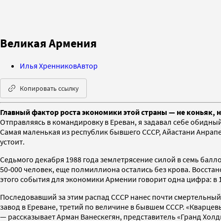
Великая Армения
Илья Хренников
Автор
Копировать ссылку
Главный фактор роста экономики этой страны — не коньяк, н
Отправляясь в командировку в Ереван, я задавал себе обидны
Самая маленькая из республик бывшего СССР, Айастани Анрапе
устоит.
Седьмого декабря 1988 года землетрясение силой в семь балл
50‑000 человек, еще полмиллиона остались без крова. Восста
этого события для экономики Армении говорит одна цифра: в 
Последовавший за этим распад СССР нанес почти смертельный
завод в Ереване, третий по величине в бывшем СССР. «Кварцевы
— рассказывает Арман Ванескегян, представитель «Гранд Холди