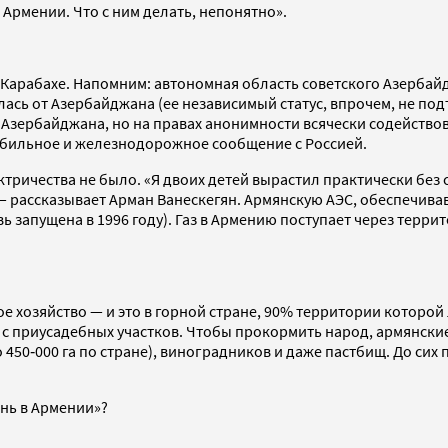
 Армении. Что с ним делать, непонятно».
Карабахе. Напомним: автономная область советского Азербай
лась от Азербайджана (ее независимый статус, впрочем, не 
 Азербайджана, но на правах анонимности всячески содейство
бильное и железнодорожное сообщение с Россией.
ктричества не было. «Я двоих детей вырастил практически без 
 — рассказывает Арман Ванескегян. Армянскую АЭС, обеспечив
 запущена в 1996 году). Газ в Армению поступает через террит
ое хозяйство — и это в горной стране, 90% территории которо
 с приусадебных участков. Чтобы прокормить народ, армянские 
50‑000 га по стране), виноградников и даже пастбищ. До сих 
знь в Армении»?