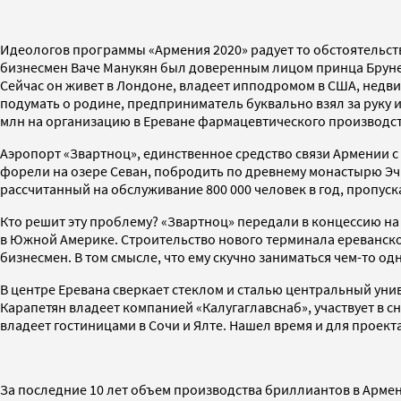
Идеологов программы «Армения 2020» радует то обстоятельств
бизнесмен Ваче Манукян был доверенным лицом принца Брунея,
Сейчас он живет в Лондоне, владеет ипподромом в США, недв
подумать о родине, предприниматель буквально взял за руку 
млн на организацию в Ереване фармацевтического производст
Аэропорт «Звартноц», единственное средство связи Армении 
форели на озере Севан, побродить по древнему монастырю Эч
рассчитанный на обслуживание 800 000 человек в год, пропуск
Кто решит эту проблему? «Звартноц» передали в концессию на 
в Южной Америке. Строительство нового терминала ереванског
бизнесмен. В том смысле, что ему скучно заниматься чем-то од
В центре Еревана сверкает стеклом и сталью центральный уни
Карапетян владеет компанией «Калугаглавснаб», участвует в сн
владеет гостиницами в Сочи и Ялте. Нашел время и для проекта
За последние 10 лет объем производства бриллиантов в Армени