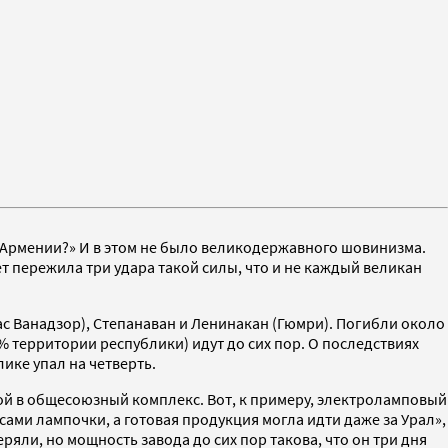
 в Армении?» И в этом не было великодержавного шовинизма.
т пережила три удара такой силы, что и не каждый великан
ас Ванадзор), Степанаван и Ленинакан (Гюмри). Погибли около
% территории республики) идут до сих пор. О последствиях
ике упал на четверть.
й в общесоюзный комплекс. Вот, к примеру, электроламповый
сами лампочки, а готовая продукция могла идти даже за Урал»,
яли, но мощность завода до сих пор такова, что он три дня