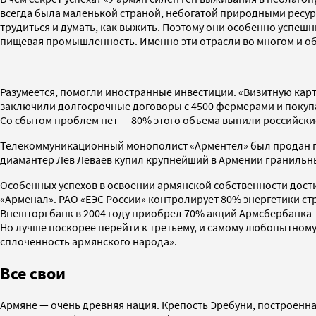
всегда была маленькой страной, небогатой природными ресурс
трудиться и думать, как выжить. Поэтому они особенно успешн
пищевая промышленность. Именно эти отрасли во многом и о
Разумеется, помогли иностранные инвестиции. «Визитную карт
заключили долгосрочные договоры с 4500 фермерами и покупаю
Со сбытом проблем нет — 80% этого объема выпили российски
Телекоммуникационный монополист «Арментел» был продан г
диамантер Лев Леваев купил крупнейший в Армении гранильны
Особенных успехов в освоении армянской собственности дост
«Арменал». РАО «ЕЭС России» контролирует 80% энергетики ст
Внешторгбанк в 2004 году приобрел 70% акций Армсбербанка 
Но лучше поскорее перейти к третьему, и самому любопытному
сплоченность армянского народа».
Все свои
Армяне — очень древняя нация. Крепость Эребуни, построенная