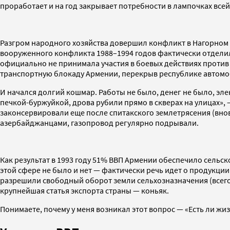
проработает и на год закрывает потребности в лампочках всей
Разгром народного хозяйства довершил конфликт в Нагорном 
вооруженного конфликта 1988–1994 годов фактически отдели
официально не принимала участия в боевых действиях против
транспортную блокаду Армении, перекрыв республике автомо
И начался долгий кошмар. Работы не было, денег не было, эле
печкой-буржуйкой, дрова рубили прямо в скверах на улицах»,
законсервировали еще после спитакского землетрясения (вновь
азербайджанцами, газопровод регулярно подрывали.
Как результат в 1993 году 51% ВВП Армении обеспечило сельск
этой сфере не было и нет — фактически речь идет о продукции
разрешили свободный оборот земли сельхозназначения (всего 4
крупнейшая статья экспорта страны — коньяк.
Понимаете, почему у меня возникал этот вопрос — «Есть ли жи