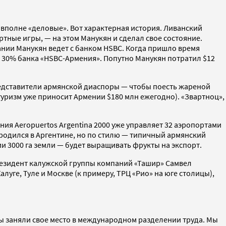
вполне «деловые». Вот характерная история. Ливанский
ные игры, — на этом Манукян и сделал свое состояние.
нии Манукян ведет с банком HSBC. Когда пришло время
т 30% банка «HSBC-Армения». Попутно Манукян потратил $12
редставители армянской диаспоры — чтобы поесть жареной
уризм уже приносит Армении $180 млн ежегодно). «Звартноц»,
ния Aeropuertos Argentina 2000 уже управляет 32 аэропортами
 родился в Аргентине, но по стилю — типичный армянский
ии 3000 га земли — будет выращивать фрукты на экспорт.
Президент калужской группы компаний «Ташир» Самвел
уге, Туле и Москве (к примеру, ТРЦ «Рио» на юге столицы),
«Мы заняли свое место в международном разделении труда. Мы