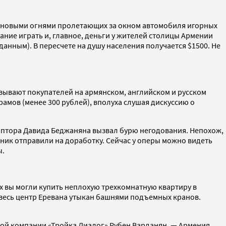
неоновыми огнями пролетающих за окном автомобиля игорных
лание играть и, главное, деньги у жителей столицы Армении
 данным). В пересчете на душу населения получается $1500. Не
зывают покупателей на армянском, английском и русском
рамов (менее 300 рублей), вполуха слушая дискуссию о
ьптора Давида Беджаняна вызвал бурю негодования. Непохож,
ник отправили на доработку. Сейчас у оперы можно видеть
ы.
-х вы могли купить неплохую трехкомнатную квартиру в
 — весь центр Еревана утыкан башнями подъемных кранов.
ской компании «Тройка Диалог» Рубен Варданян. — Армения