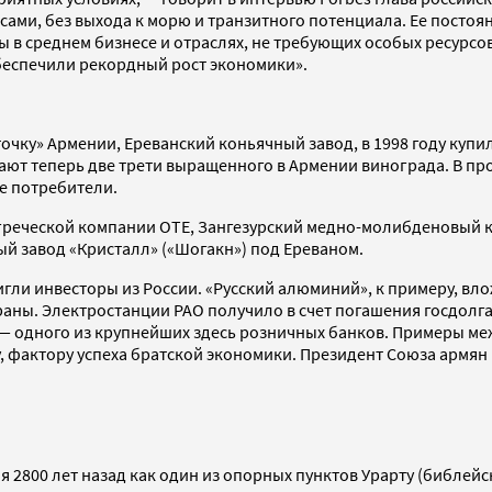
ами, без выхода к морю и транзитного потенциала. Ее постоя
ы в среднем бизнесе и отраслях, не требующих особых ресурсов
беспечили рекордный рост экономики».
очку» Армении, Ереванский коньячный завод, в 1998 году куп
т теперь две трети выращенного в Армении винограда. В прош
е потребители.
реческой компании OTE, Зангезурский медно-молибденовый к
й завод «Кристалл» («Шогакн») под Ереваном.
игли инвесторы из России. «Русский алюминий», к примеру, в
раны. Электростанции РАО получило в счет погашения госдолг
— одного из крупнейших здесь розничных банков. Примеры ме
, фактору успеха братской экономики. Президент Союза армян
 2800 лет назад как один из опорных пунктов Урарту (библейск