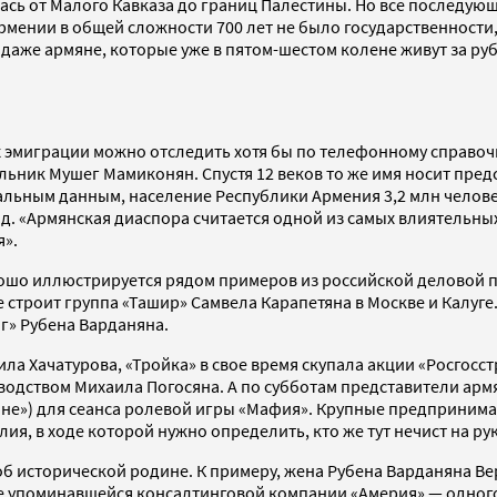
ралась от Малого Кавказа до границ Палестины. Но все послед
рмении в общей сложности 700 лет не было государственности,
 даже армяне, которые уже в пятом-шестом колене живут за руб
эмиграции можно отследить хотя бы по телефонному справочни
льник Мушег Мамиконян. Спустя 12 веков то же имя носит пре
льным данным, население Республики Армения 3,2 млн человек
. д. «Армянская диаспора считается одной из самых влиятельны
я».
шо иллюстрируется рядом примеров из российской деловой пр
 строит группа «Ташир» Самвела Карапетяна в Москве и Калуге
г» Рубена Варданяна.
а Хачатурова, «Тройка» в свое время скупала акции «Росгосст
одством Михаила Погосяна. А по субботам представители армя
сине») для сеанса ролевой игры «Мафия». Крупные предприним
ия, в ходе которой нужно определить, кто же тут нечист на рук
б исторической родине. К примеру, жена Рубена Варданяна Вер
уже упоминавшейся консалтинговой компании «Америя» — одног