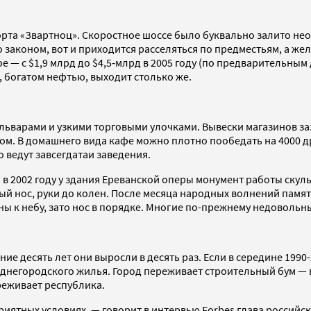
опорта «Звартноц». Скоростное шоссе было буквально залито 
 законом, вот и приходится расселяться по предместьям, а же
е — с $1,9 млрд до $4,5‑млрд в 2005 году (по предварительным
е, богатом нефтью, выходит столько же.
льварами и узкими торговыми улочками. Вывески магазинов за
ком. В домашнего вида кафе можно плотно пообедать на 4000 д
 ведут завсегдатаи заведения.
в 2002 году у здания Ереванской оперы монумент работы скул
й нос, руки до колен. После месяца народных волнений памят
ны к небу, зато нос в порядке. Многие по-прежнему недовольн
ие десять лет они выросли в десять раз. Если в середине 1990
 м среднегородского жилья. Город переживает строительный бум
еживает республика.
приятных условиях, — говорит в интервью Forbes глава россий