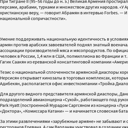
При Тигране II (95–56 годы до н. э.) Великая Армения прости
персами, арабами, турками и множеством других народов. «У А
христианскую веру, — говорит Абрамян в интервью Forbes. — И
национальной сопричастности».
Умение поддерживать национальную идентичность в условиях 
армян против арабских завоевателей поднял знатный военача
ассоциации производителей мяса и мясопродуктов. По официа
человек в России, 1,4 млн в США, полмиллиона во Франции и т
Гагик Саакян из ереванской консалтинговой компании «Амери
Тезис о национальной сплоченности армянской диаспоры хоро
Нерсисян открывает кинозалы в торговых комплексах, которые
Адибекян, располагается офис инвесткомпании «Тройка Диало
Для другого видного представителя армянской диаспоры, Данил
подразделений авиаконцерна «Сухой», работающего под руков
Park Hyatt (построенной Мурадом Саргсяном из концерна «Лу
«Доктора», «Комиссара Катани» — и начинается словесная батал
За этими развлечениями «зарубежные армяне» не забывают и о
ресторанов Еревана. А сам Варданян участвовал в создании 