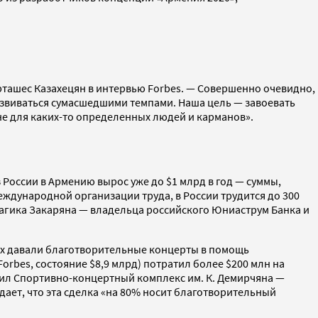
ташес Казахецян в интервью Forbes. — Совершенно очевидно,
развиваться сумасшедшими темпами. Наша цель — завоевать
 не для каких-то определенных людей и карманов».
России в Армению вырос уже до $1 млрд в год — суммы,
ждународной организации труда, в России трудится до 300
агика Закаряна — владельца российского Юниаструм Банка и
-х давали благотворительные концерты в помощь
rbes, состояние $8,9 млрд) потратил более $200 млн на
пил Спортивно-концертный комплекс им. К. Демирчяна —
ет, что эта сделка «на 80% носит благотворительный