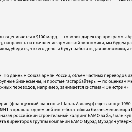
ы оценивается в $100 млрд, — говорит директор программы Ар
млрд, направить на оживление армянской экономики, мы будем 
ом, убедить, что его деньги будут работать для экономики, а
 По данным Союза армян России, объем частных переводов из 
упные бизнесмены, и простые гастарбайтеры — по оценкам Ме
жных переводов, например, занимается система «Юнистрим» Г
рян (французский шансонье Шарль Азнавур) еще в конце 1980
№41 в прошлогоднем рейтинге богатейших бизнесменов мира Fo
 назад российский строительный холдинг БАМО за $5,7 млн ку
та директоров группы компаний БАМО Мурад Мурадян утвержда