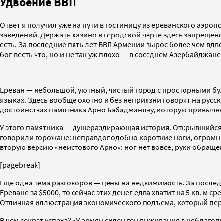
Удвоение ВВП
Ответ я получил уже на пути в гостиницу из ереванского аэр
заведений. Держать казино в городской черте здесь запрещено
есть. За последние пять лет ВВП Армении вырос более чем вдво
бог весть что, но и не так уж плохо — в соседнем Азербайджан
Ереван — небольшой, уютный, чистый город с просторными бу
языках. Здесь вообще охотно и без неприязни говорят на русс
достоинствах памятника Арно Бабаджаняну, которую привычно
У этого памятника — душераздирающая история. Открывшийся 
говорили горожане: неправдоподобно короткие ноги, огромны
вторую версию «неистового Арно»: ног нет вовсе, руки обраще
[pagebreak]
Еще одна тема разговоров — цены на недвижимость. За последн
Ереване за $5000, то сейчас этих денег едва хватит на 5 кв.
Отличная иллюстрация экономического подъема, который пер
В чем секрет успеха? «У армян силен ген выживания в неблаго