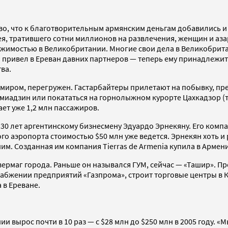
о, что к благотворительным армянским деньгам добавились и 
 тратившего сотни миллионов на развлечения, женщин и азарт
ижимостью в Великобритании. Многие свои дела в Великобрита
и привел в Ереван давних партнеров — теперь ему принадлежи
ва.
с миром, перегружен. Гастарбайтеры прилетают на побывку, п
миадзин или покататься на горнолыжном курорте Цахкадзор (т
ает уже 1,2 млн пассажиров.
30 лет аргентинскому бизнесмену Эдуардо Эрнекяну. Его компа
о аэропорта стоимостью $50 млн уже ведется. Эрнекян хоть и
ним. Созданная им компания Tierras de Armenia купила в Армен
вермаг города. Раньше он назывался ГУМ, сейчас — «Ташир». 
абжении предприятий «Газпрома», строит торговые центры в Кал
 в Ереване.
и вырос почти в 10 раз — с $28 млн до $250 млн в 2005 году. 