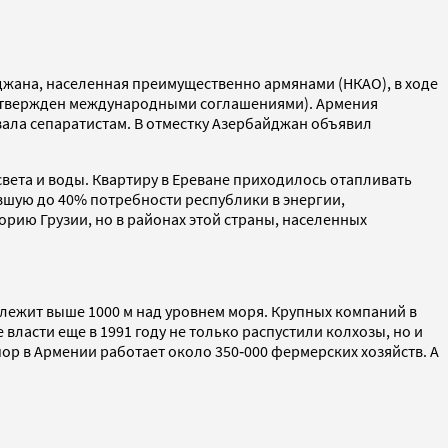
джана, населенная преимущественно армянами (НКАО), в ходе
подтвержден международными соглашениями). Армения
вала сепаратистам. В отместку Азербайджан объявил
света и воды. Квартиру в Ереване приходилось отапливать
авшую до 40% потребности республики в энергии,
орию Грузии, но в районах этой страны, населенных
й лежит выше 1000 м над уровнем моря. Крупных компаний в
власти еще в 1991 году не только распустили колхозы, но и
пор в Армении работает около 350‑000 фермерских хозяйств. А