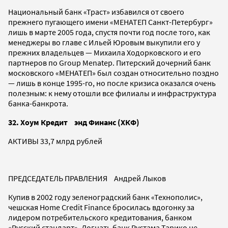
Национальный банк «Траст» избавился от своего
прежнего пугающего имени «МЕНАТЕП Санкт-Петербург»
лишь в марте 2005 года, спустя почти год после того, как
менеджеры во главе с Ильей Юровым выкупили его у
прежних владельцев — Михаила Ходорковского и его
партнеров по Group Menatep. Питерский дочерний банк
московского «МЕНАТЕП» был создан относительно поздно
— лишь в конце 1995-го, но после кризиса оказался очень
полезным: к нему отошли все филиалы и инфраструктура
банка-банкрота.
32. Хоум Кредит энд Финанс (ХКФ)
АКТИВЫ 33,7 млрд рублей
ПРЕДСЕДАТЕЛЬ ПРАВЛЕНИЯ Андрей Лыков
Купив в 2002 году зеленоградский банк «Технополис»,
чешская Home Credit Finance бросилась вдогонку за
лидером потребительского кредитования, банком
«Русский стандарт». Догнать банк Рустама Тарико не