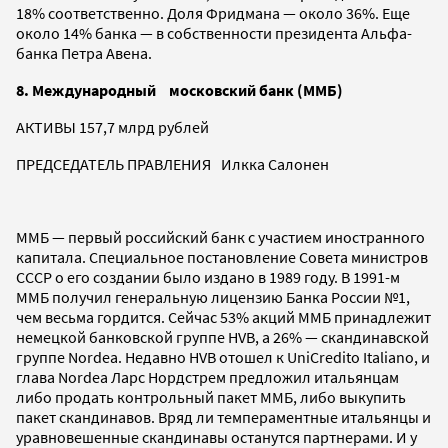
18% соответственно. Доля Фридмана — около 36%. Еще
около 14% банка — в собственности президента Альфа-
банка Петра Авена.
8. Международный московский банк (ММБ)
АКТИВЫ 157,7 млрд рублей
ПРЕДСЕДАТЕЛЬ ПРАВЛЕНИЯ Илкка Салонен
ММБ — первый российский банк с участием иностранного
капитала. Специальное постановление Совета министров
СССР о его создании было издано в 1989 году. В 1991-м
ММБ получил генеральную лицензию Банка России №1,
чем весьма гордится. Сейчас 53% акций ММБ принадлежит
немецкой банковской группе HVB, а 26% — скандинавской
группе Nordea. Недавно HVB отошел к UniCredito Italiano, и
глава Nordea Ларс Нордстрем предложил итальянцам
либо продать контрольный пакет ММБ, либо выкупить
пакет скандинавов. Вряд ли темпераментные итальянцы и
уравновешенные скандинавы останутся партнерами. И у