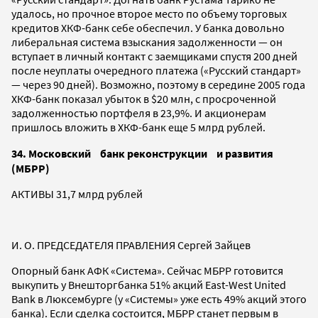
удалось, но прочное второе место по объему торговых
кредитов ХКФ-банк себе обеспечил. У банка довольно
либеральная система взыскания задолженности — он
вступает в личный контакт с заемщиками спустя 200 дней
после неуплаты очередного платежа («Русский стандарт»
— через 90 дней). Возможно, поэтому в середине 2005 года
ХКФ-банк показал убыток в $20 млн, с просроченной
задолженностью портфеля в 23,9%. И акционерам
пришлось вложить в ХКФ-банк еще 5 млрд рублей.
34. Московский банк реконструкции и развития
(МБРР)
АКТИВЫ 31,7 млрд рублей
И. O. ПРЕДСЕДАТЕЛЯ ПРАВЛЕНИЯ Сергей Зайцев
Опорный банк АФК «Система». Сейчас МБРР готовится
выкупить у Внешторгбанка 51% акций East-West United
Bank в Люксембурге (у «Системы» уже есть 49% акций этого
банка). Если сделка состоится, МБРР станет первым в