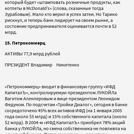
который будет «штамповать розничные продукты, как
котлеты в McDonald’s» (слова, сказанные тогда
Зурабовым). Мало кто верил в успех затеи. Но Тарико
рискнул, и теперь банк лидирует на своем рынке, а
состояние предпринимателя оценивается почти в $2
млрд.
15. Петрокоммерц
АКТИВЫ 77,9 млрд рублей
ПРЕЗИДЕНТ Владимир Никитенко
«Петрокоммерц» входит в финансовую группу «ИФД
КапиталЪ», контролируемую президентом ЛУКОЙЛа
Вагитом Алекперовым и вице-президентом Леонидом
Федуном. По подсчетам «Тройки Диалог», сегодня в банке
сосредоточено 45% всех активов ИФД (на 1 января 2005
года около $5 млрд) и 15% собственного капитала (около
$2 млрд). В 2004-м «ИФД КапиталЪ» приобрел 78% акций
банка у ЛУКОЙЛа, но смена собственника не повлияла на