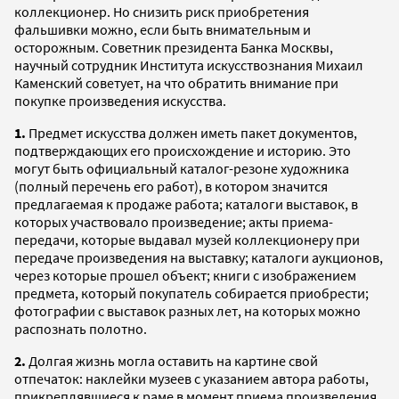
коллекционер. Но снизить риск приобретения
фальшивки можно, если быть внимательным и
осторожным. Советник президента Банка Москвы,
научный сотрудник Института искусствознания Михаил
Каменский советует, на что обратить внимание при
покупке произведения искусства.
1.
Предмет искусства должен иметь пакет документов,
подтверждающих его происхождение и историю. Это
могут быть официальный каталог-резоне художника
(полный перечень его работ), в котором значится
предлагаемая к продаже работа; каталоги выставок, в
которых участвовало произведение; акты приема-
передачи, которые выдавал музей коллекционеру при
передаче произведения на выставку; каталоги аукционов,
через которые прошел объект; книги с изображением
предмета, который покупатель собирается приобрести;
фотографии с выставок разных лет, на которых можно
распознать полотно.
2.
Долгая жизнь могла оставить на картине свой
отпечаток: наклейки музеев с указанием автора работы,
прикреплявшиеся к раме в момент приема произведения