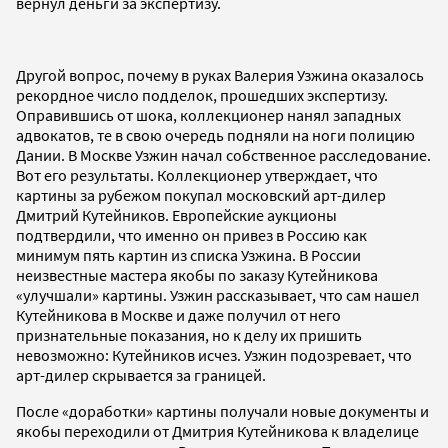
вернул деньги за экспертизу.
Другой вопрос, почему в руках Валерия Узжина оказалось
рекордное число подделок, прошедших экспертизу.
Оправившись от шока, коллекционер нанял западных
адвокатов, те в свою очередь подняли на ноги полицию
Дании. В Москве Узжин начал собственное расследование.
Вот его результаты. Коллекционер утверждает, что
картины за рубежом покупал московский арт-дилер
Дмитрий Кутейников. Европейские аукционы
подтвердили, что именно он привез в Россию как
минимум пять картин из списка Узжина. В России
неизвестные мастера якобы по заказу Кутейникова
«улучшали» картины. Узжин рассказывает, что сам нашел
Кутейникова в Москве и даже получил от него
признательные показания, но к делу их пришить
невозможно: Кутейников исчез. Узжин подозревает, что
арт-дилер скрывается за границей.
После «доработки» картины получали новые документы и
якобы переходили от Дмитрия Кутейникова к владелице