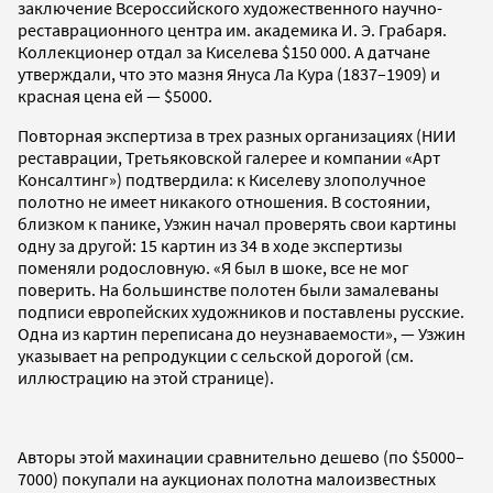
заключение Всероссийского художественного научно-
реставрационного центра им. академика И. Э. Грабаря.
Коллекционер отдал за Киселева $150 000. А датчане
утверждали, что это мазня Януса Ла Кура (1837–1909) и
красная цена ей — $5000.
Повторная экспертиза в трех разных организациях (НИИ
реставрации, Третьяковской галерее и компании «Арт
Консалтинг») подтвердила: к Киселеву злополучное
полотно не имеет никакого отношения. В состоянии,
близком к панике, Узжин начал проверять свои картины
одну за другой: 15 картин из 34 в ходе экспертизы
поменяли родословную. «Я был в шоке, все не мог
поверить. На большинстве полотен были замалеваны
подписи европейских художников и поставлены русские.
Одна из картин переписана до неузнаваемости», — Узжин
указывает на репродукции с сельской дорогой (см.
иллюстрацию на этой странице).
Авторы этой махинации сравнительно дешево (по $5000–
7000) покупали на аукционах полотна малоизвестных