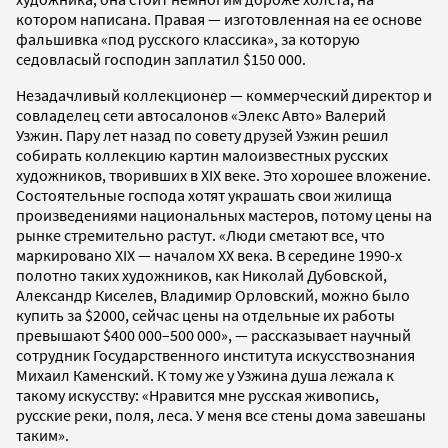
котором написана. Правая — изготовленная на ее основе
фальшивка «под русского классика», за которую
седовласый господин заплатил $150 000.
Незадачливый коллекционер — коммерческий директор и
совладелец сети автосалонов «Элекс Авто» Валерий
Узжин. Пару лет назад по совету друзей Узжин решил
собирать коллекцию картин малоизвестных русских
художников, творивших в XIX веке. Это хорошее вложение.
Состоятельные господа хотят украшать свои жилища
произведениями национальных мастеров, потому цены на
рынке стремительно растут. «Люди сметают все, что
маркировано XIX — началом XX века. В середине 1990-х
полотно таких художников, как Николай Дубовской,
Александр Киселев, Владимир Орловский, можно было
купить за $2000, сейчас цены на отдельные их работы
превышают $400 000–500 000», — рассказывает научный
сотрудник Государственного института искусствознания
Михаил Каменский. К тому же у Узжина душа лежала к
такому искусству: «Нравится мне русская живопись,
русские реки, поля, леса. У меня все стены дома завешаны
таким».