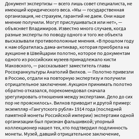
Документ экспертизы — всего лишь совет специалиста, не
имеющий юридического веса. «Мы — государственная
организация, не страхуем, гарантий не даем. Они наше
мнение получили. Могут прислушиваться или нет», —
объясняет Владимиров. Известно много случаев, когда
разные эксперты по поводу одного и того же объекта
высказывали противоположные мнения. «В прошлом году
к нам обратилась дама-антиквар, которая приобрела на
аукционе в Швейцарии полотно, которое по документам
одного из российских музеев принадлежало кисти
Маковского, — рассказывает заместитель главы
Росохранкультуры Анатолий Вилков. — Полотно привезли
в Россию, отдали на повторную экспертизу и получили
отрицательное заключение. Аукцион принимать полотно
обратно отказался, порекомендовал сначала
урегулировать отношения между экспертами. Дело до сих
пор не прояснилось». Вилков приводит и другой пример:
экземпляр «Гангутского рубля» 1914 года (последней
памятной монеты Российской империи) экспертами одной
организации был признан фальшивкой; упорный
коллекционер нашел тех, кто подтвердил подлинность
монеты. Музей, давший отрицательное заключение,