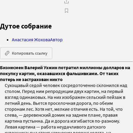
Дутое собрание
Анастасия Жохова
Автор
Копировать ссылку
Бизнесмен Валерий Узжин потратил миллионы долларов на
покупку картин, оказавшихся фальшивками. От таких
потерь не застрахован никто
Сухощавый седой человек сосредоточенно склонился над
столом. Перед ним репродукции двух картин, на первый
взгляд одинаковых. На них изображен сельский пейзаж в
летний день. Вьется проселочная дорога, по обеим
сторонам лес. Хотя нет, мелкие отличия есть. На той, что
слева, — деревенский домик на заднем плане, правая
картина пустынна. Да и дорога изгибается по-разному.
Левая картина — работа неудачливого датского
художника; она стоит немногим дороже холста, на