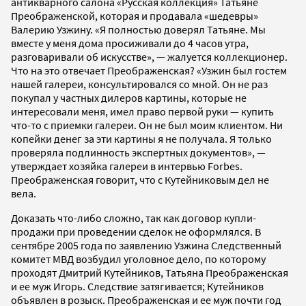
антикварного салона «Русская коллекция» Татьяне
Преображенской, которая и продавала «шедевры»
Валерию Узжину. «Я полностью доверял Татьяне. Мы
вместе у меня дома просиживали до 4 часов утра,
разговаривали об искусстве», — жалуется коллекционер.
Что на это отвечает Преображенская? «Узжин был гостем
нашей галереи, консультировался со мной. Он не раз
покупал у частных дилеров картины, которые не
интересовали меня, имел право первой руки — купить
что-то с приемки галереи. Он не был моим клиентом. Ни
копейки денег за эти картины я не получала. Я только
проверяла подлинность экспертных документов», —
утверждает хозяйка галереи в интервью Forbes.
Преображенская говорит, что с Кутейниковым дел не
вела.
Доказать что-либо сложно, так как договор купли-
продажи при проведении сделок не оформлялся. В
сентябре 2005 года по заявлению Узжина Следственный
комитет МВД возбудил уголовное дело, по которому
проходят Дмитрий Кутейников, Татьяна Преображенская
и ее муж Игорь. Следствие затягивается; Кутейников
объявлен в розыск. Преображенская и ее муж почти год