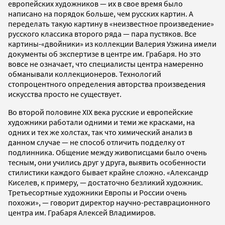
европейских художников — их в свое время было
написано на порядок больше, чем русских картин. А
переделать такую картину в «неизвестное произведение»
русского классика второго ряда — пара пустяков. Все
картины-«двойники» из коллекции Валерия Узжина имели
документы об экспертизе в центре им. Грабаря. Но это
вовсе не означает, что специалисты центра намеренно
обманывали коллекционеров. Технологий
стопроцентного определения авторства произведения
искусства просто не существует.
Во второй половине XIX века русские и европейские
художники работали одними и теми же красками, на
одних и тех же холстах, так что химический анализ в
данном случае — не способ отличить подделку от
подлинника. Общение между живописцами было очень
тесным, они учились друг у друга, выявить особенности
стилистики каждого бывает крайне сложно. «Александр
Киселев, к примеру, — достаточно безликий художник.
Третьесортные художники Европы и России очень
похожи», — говорит директор научно-реставрационного
центра им. Грабаря Алексей Владимиров.