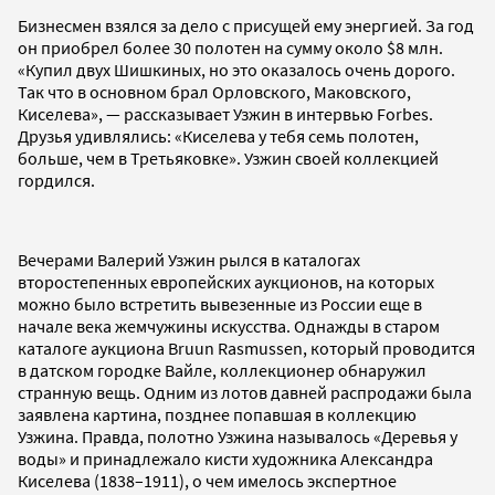
Бизнесмен взялся за дело с присущей ему энергией. За год
он приобрел более 30 полотен на сумму около $8 млн.
«Купил двух Шишкиных, но это оказалось очень дорого.
Так что в основном брал Орловского, Маковского,
Киселева», — рассказывает Узжин в интервью Forbes.
Друзья удивлялись: «Киселева у тебя семь полотен,
больше, чем в Третьяковке». Узжин своей коллекцией
гордился.
Вечерами Валерий Узжин рылся в каталогах
второстепенных европейских аукционов, на которых
можно было встретить вывезенные из России еще в
начале века жемчужины искусства. Однажды в старом
каталоге аукциона Bruun Rasmussen, который проводится
в датском городке Вайле, коллекционер обнаружил
странную вещь. Одним из лотов давней распродажи была
заявлена картина, позднее попавшая в коллекцию
Узжина. Правда, полотно Узжина называлось «Деревья у
воды» и принадлежало кисти художника Александра
Киселева (1838–1911), о чем имелось экспертное