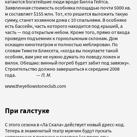
катаются богатейшие люди вроде Билла Гейтса.
Заявленная стоимость особняка площадью почти 5000 кв.
м составляет $155 млн. Тот, кто решится выложить такую
сумму, станет хозяином дома с 10 спальнями. В особняке
есть бассейн, часть которого находится под крышей, а
часть — под открытым небом. Кроме того, прямо от входа
проведен подъемник к горнолыжным склонам. Дом
оснащен кинотеатром и полностью меблирован. По
словам Тимоти Бликсета, «когда вы покупаете такой
особняк, вам уже не нужно думать по поводу ложек и
вилок. Обещаю: винный погреб будет забит под завязку».
Строительство должно завершиться к середине 2008
года.
— П. М.
www.theyellowstoneclub.com
При галстуке
С этого сезона в «Ла Скала» действует новый дресс-код.
Теперь в знаменитый театр мужчин будут пускать
непременно в пиджаке и галстуке (на премьеры