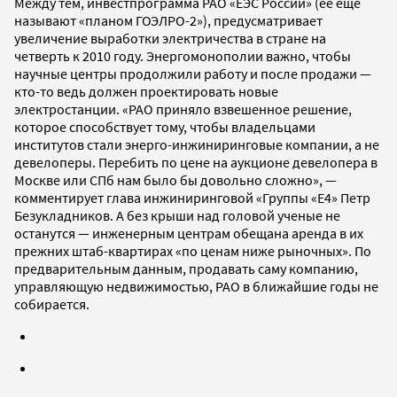
Между тем, инвестпрограмма РАО «ЕЭС России» (ее еще
называют «планом ГОЭЛРО-2»), предусматривает
увеличение выработки электричества в стране на
четверть к 2010 году. Энергомонополии важно, чтобы
научные центры продолжили работу и после продажи —
кто-то ведь должен проектировать новые
электростанции. «РАО приняло взвешенное решение,
которое способствует тому, чтобы владельцами
институтов стали энерго-инжиниринговые компании, а не
девелоперы. Перебить по цене на аукционе девелопера в
Москве или СПб нам было бы довольно сложно», —
комментирует глава инжиниринговой «Группы «Е4» Петр
Безукладников. А без крыши над головой ученые не
останутся — инженерным центрам обещана аренда в их
прежних штаб-квартирах «по ценам ниже рыночных». По
предварительным данным, продавать саму компанию,
управляющую недвижимостью, РАО в ближайшие годы не
собирается.