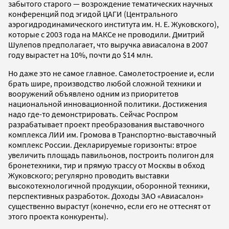
забытого старого — возрождение тематических научных
конференций под эгидой ЦАГИ (Центрального
аэрогидродинамического института им. Н. Е. Жуковского),
которые с 2003 года на МАКСе не проводили. Дмитрий
Шулепов предполагает, что выручка авиасалона в 2007
году вырастет на 10%, почти до $14 млн.
Но даже это не самое главное. Самолетостроение и, если
брать шире, производство любой сложной техники и
вооружений объявлено одним из приоритетов
национальной инновационной политики. Достижения
надо где-то демонстрировать. Сейчас Роспром
разрабатывает проект преобразования выставочного
комплекса ЛИИ им. Громова в Транспортно-выставочный
комплекс России. Декларируемые горизонты: втрое
увеличить площадь павильонов, построить полигон для
бронетехники, тир и прямую трассу от Москвы в обход
Жуковского; регулярно проводить выставки
высокотехнологичной продукции, оборонной техники,
перспективных разработок. Доходы ЗАО «Авиасалон»
существенно вырастут (конечно, если его не оттеснят от
этого проекта конкуренты).