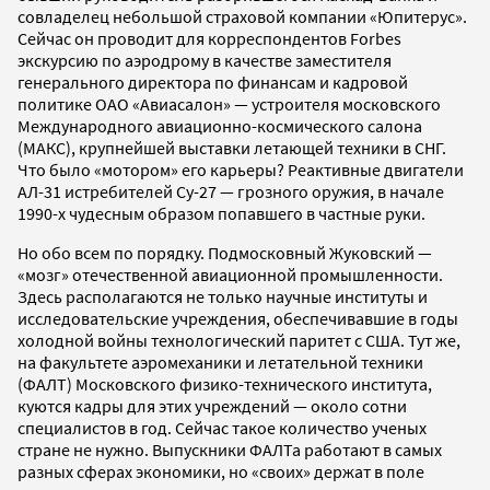
совладелец небольшой страховой компании «Юпитерус».
Сейчас он проводит для корреспондентов Forbes
экскурсию по аэродрому в качестве заместителя
генерального директора по финансам и кадровой
политике ОАО «Авиасалон» — устроителя московского
Международного авиационно-космического салона
(МАКС), крупнейшей выставки летающей техники в СНГ.
Что было «мотором» его карьеры? Реактивные двигатели
АЛ-31 истребителей Су-27 — грозного оружия, в начале
1990-х чудесным образом попавшего в частные руки.
Но обо всем по порядку. Подмосковный Жуковский —
«мозг» отечественной авиационной промышленности.
Здесь располагаются не только научные институты и
исследовательские учреждения, обеспечивавшие в годы
холодной войны технологический паритет с США. Тут же,
на факультете аэромеханики и летательной техники
(ФАЛТ) Московского физико-технического института,
куются кадры для этих учреждений — около сотни
специалистов в год. Сейчас такое количество ученых
стране не нужно. Выпускники ФАЛТа работают в самых
разных сферах экономики, но «своих» держат в поле