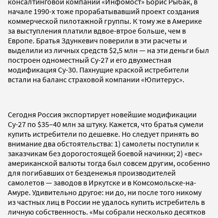
консалтинговой компании «Инфомост» Борис Рыбак, в
начале 1990-х тоже прорабатывавший проект создания
коммерческой пилотажной группы. К тому же в Америке
за выступления платили вдвое-втрое больше, чем в
Европе. Братья Здункевич поверили в эти расчеты и
выделили из личных средств $2,5 млн — на эти деньги был
построен одноместный Су-27 и его двухместная
модификация Су-30. Пахнущие краской истребители
встали на баланс страховой компании «Юпитерус».
Сегодня Россия экспортирует новейшие модификации
Су-27 по $35–40 млн за штуку. Кажется, что братья сумели
купить истребители по дешевке. Но следует принять во
внимание два обстоятельства: 1) самолеты поступили к
заказчикам без дорогостоящей боевой начинки; 2) «вес»
американской валюты тогда был совсем другим, особенно
для погибавших от безденежья производителей
самолетов — заводов в Иркутске и в Комсомольске-на-
Амуре. Удивительно другое: ни до, ни после того никому
из частных лиц в России не удалось купить истребитель в
личную собственность. «Мы собрали несколько десятков