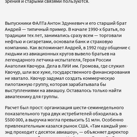
зрения и старыми связями пользуются.
Выпускники ФАЛТа Антон Здункевич и его старший брат
Андрей — типичный пример. В начале 1990-х братья, по
традиции тех лет, занимались сразу всем — торговали
нефтью и сигаретами, основали банк и страховую
компанию. Как вспоминает Андрей, в 1992 году общение с
людьми из авиационных кругов вывело братьев на
легендарного летчика-испытателя, Героя России
Анатолия Квочура. Дела в ЛИИ им. Громова, где служил
Квочур, шли все хуже, государственного финансирования
не хватало. Квочур задумал создать коммерческую
пилотажную группу, которая зарабатывала бы
выступлениями на авиашоу. Оставалось только найти
авиатехнику для группы.
Расчет был прост: организация шести-семинедельного
показательного тура двух истребителей обходилась в
$500 000, а выручка могла превысить $1 млн. Особенно
привлекательным казался рынок США. «Там каждый уик-
энд проходит с десяток авиашоу», — объясняет директор