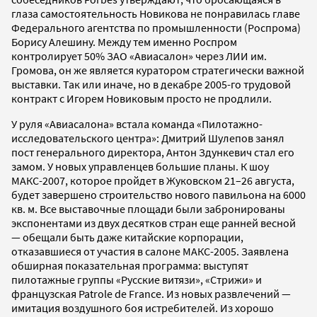
глаза самостоятельность Новикова не понравилась главе
Федерального агентства по промышленности (Роспрома)
Борису Алешину. Между тем именно Роспром
контролирует 50% ЗАО «Авиасалон» через ЛИИ им.
Громова, он же является куратором стратегически важной
выставки. Так или иначе, но в декабре 2005-го трудовой
контракт с Игорем Новиковым просто не продлили.
У руля «Авиасалона» встала команда «Пилотажно-
исследовательского центра»: Дмитрий Шулепов занял
пост генерального директора, Антон Здункевич стал его
замом. У новых управленцев большие планы. К шоу
МАКС-2007, которое пройдет в Жуковском 21–26 августа,
будет завершено строительство нового павильона на 6000
кв. м. Все выставочные площади были забронированы
экспонентами из двух десятков стран еще ранней весной
— обещали быть даже китайские корпорации,
отказавшиеся от участия в салоне МАКС-2005. Заявлена
обширная показательная программа: выступят
пилотажные группы «Русские витязи», «Стрижи» и
французская Patrole de France. Из новых развлечений —
имитация воздушного боя истребителей. Из хорошо