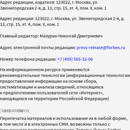
Адрес редакции, издателя: 123022, г. Москва, ул.
Звенигородская 2-я, д. 13, стр. 15, эт. 4, пом. X, ком. 1
Адрес редакции: 123022, г. Москва, ул. Звенигородская 2-я, д.
13, стр. 15, эт. 4, пом. X, ком. 1
Главный редактор: Мазурин Николай Дмитриевич
Адрес электронной почты редакции:
press-release@forbes.ru
Номер телефона редакции:
+7 (495) 565-32-06
На информационном ресурсе применяются
рекомендательные технологии (информационные технологии
предоставления информации на основе сбора,
систематизации и анализа сведений, относящихся
к предпочтениям пользователей сети «Интернет»,
находящихся на территории Российской Федерации)
СМИ2
SPARROW
INFOX
Перепечатка материалов и использование их в любой форме,
в том числе и в электронных СМИ, возможны только с
письменного разрешения редакции. Товарный знак Forbes