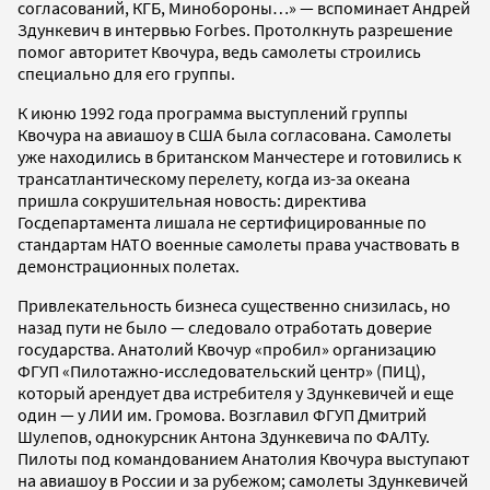
согласований, КГБ, Минобороны…» — вспоминает Андрей
Здункевич в интервью Forbes. Протолкнуть разрешение
помог авторитет Квочура, ведь самолеты строились
специально для его группы.
К июню 1992 года программа выступлений группы
Квочура на авиашоу в США была согласована. Самолеты
уже находились в британском Манчестере и готовились к
трансатлантическому перелету, когда из-за океана
пришла сокрушительная новость: директива
Госдепартамента лишала не сертифицированные по
стандартам НАТО военные самолеты права участвовать в
демонстрационных полетах.
Привлекательность бизнеса существенно снизилась, но
назад пути не было — следовало отработать доверие
государства. Анатолий Квочур «пробил» организацию
ФГУП «Пилотажно-исследовательский центр» (ПИЦ),
который арендует два истребителя у Здункевичей и еще
один — у ЛИИ им. Громова. Возглавил ФГУП Дмитрий
Шулепов, однокурсник Антона Здункевича по ФАЛТу.
Пилоты под командованием Анатолия Квочура выступают
на авиашоу в России и за рубежом; самолеты Здункевичей