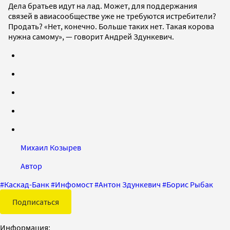
Дела братьев идут на лад. Может, для поддержания
связей в авиасообществе уже не требуются истребители?
Продать? «Нет, конечно. Больше таких нет. Такая корова
нужна самому», — говорит Андрей Здункевич.
Михаил Козырев
Автор
#
Каскад-Банк
#
Инфомост
#
Антон Здункевич
#
Борис Рыбак
Подписаться
Информация: