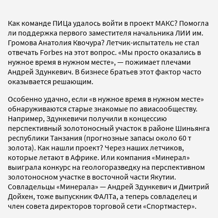
Как команде ПИЦа удалось войти в проект МАКС? Помогла
ли поддержка первого заместителя начальника ЛИИ им.
Громова Анатолия Квочура? Летчик-испытатель не стал
отвечать Forbes на этот вопрос. «Мы просто оказались в
нужное время в нужном месте», — пожимает плечами
Андрей Здункевич. В бизнесе братьев этот фактор часто
оказывается решающим.
Особенно удачно, если «в нужное время в нужном месте»
обнаруживаются старые знакомые по авиасообществу.
Например, Здункевичи получили в концессию
перспективный золотоносный участок в районе Шиньянга
республики Танзания (прогнозные запасы около 60 т
золота). Как нашли проект? Через наших летчиков,
которые летают в Африке. Или компания «Минерал»
выиграла конкурс на геологоразведку на перспективном
золотоносном участке в восточной части Якутии.
Совладельцы «Минерала» — Андрей Здункевич и Дмитрий
Дойхен, тоже выпускник ФАЛТа, а теперь совладелец и
член совета директоров торговой сети «Спортмастер».