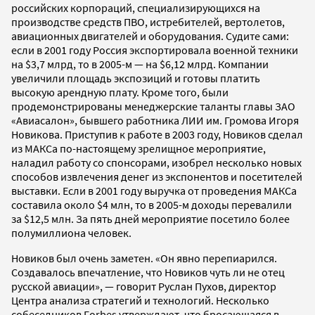
российских корпораций, специализирующихся на
производстве средств ПВО, истребителей, вертолетов,
авиационных двигателей и оборудования. Судите сами:
если в 2001 году Россия экспортировала военной техники
на $3,7 млрд, то в 2005-м — на $6,12 млрд. Компании
увеличили площадь экспозиций и готовы платить
высокую арендную плату. Кроме того, были
продемонстрированы менеджерские таланты главы ЗАО
«Авиасалон», бывшего работника ЛИИ им. Громова Игоря
Новикова. Приступив к работе в 2003 году, Новиков сделал
из МАКСа по-настоящему зрелищное мероприятие,
наладил работу со спонсорами, изобрел несколько новых
способов извлечения денег из экспонентов и посетителей
выставки. Если в 2001 году выручка от проведения МАКСа
составила около $4 млн, то в 2005-м доходы перевалили
за $12,5 млн. За пять дней мероприятие посетило более
полумиллиона человек.
Новиков был очень заметен. «Он явно перепиарился.
Создавалось впечатление, что Новиков чуть ли не отец
русской авиации», — говорит Руслан Пухов, директор
Центра анализа стратегий и технологий. Несколько
собеседников Forbes утверждают, что бросающаяся в