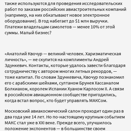
также используются для проведения исследовательских
работ по заказам российских авиастроительных компаний
(например, на них обкатывают новое электронное
оборудование). В год набегает до $1 млн выручки.
Платежи владельцам самолетов — менее 10% от этой
суммы. Малый бизнес?
«Анатолий Квочур — великий человек. Харизматическая
личность», — не скупится на комплименты Андрей
Здункевич. Контакты, которые удалось завести благодаря
сотрудничеству с автором многих летных рекордов, —
тоже капитал. По словам Здункевича, Квочур познакомил
его с арабскими шейхами, султаном Брунея Хассаналом
Болкиахом, королем Испании Хуаном Карлосом II. А связи
в российском авиационном сообществе пригодились,
когда встал вопрос, кто будет управлять МАКСом.
Московский авиакосмический салон проходит один раз в
два года уже 14 лет. Но по-настоящему крупным событием
МАКС стал уже в XXI веке. Прежде всего, улучшилось
положение экспонентов — в большинстве своем