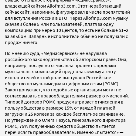
владеющей сайтом Allofmp3.com. Этот неработающий
сейчас сайт, напомним, фигурировал в числе препятствий
для вступления России в ВТО. Через Allofmp3.com музыку
скачали более 5 млн пользователей, платя за одну
композицию примерно 10 центов, то есть не больше $1–2
за альбом. Западные исполнители обычно не получали с
продаж ничего.
По мнению суда, «Медиасервисез» не нарушала
российского законодательства об авторском праве. Она,
например, послушно отчисляла процент с продажи
музыкальных композиций предполагаемому агенту
исполнителей в этой роли выступало Российское
общество по мультимедиа и цифровым сетям (РОМС).
Закон допускает, что подобные организации могут не
согласовывать с правообладателями размер отчислений.
Типовой договор РОМС предусматривает отчисления в
пользу общества в размере 15% от каждой платной
загрузки и 25 копеек за каждое бесплатное скачивание.
По утверждению Олега Незуса, генерального директора
РОМС, 75% полученных средств общество пытается
перечислять правообладателям. Именно «пытается» —