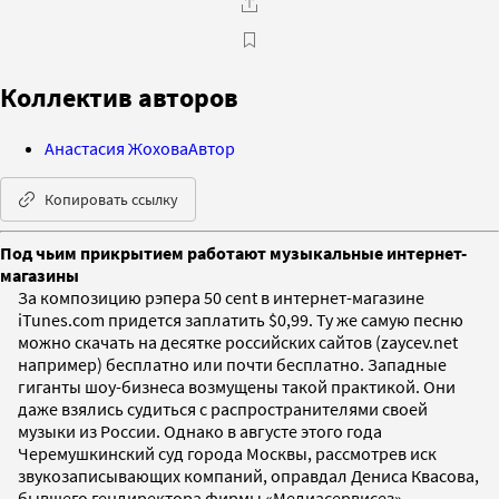
Коллектив авторов
Анастасия Жохова
Автор
Копировать ссылку
Под чьим прикрытием работают музыкальные интернет-
магазины
За композицию рэпера 50 cent в интернет-магазине
iTunes.com придется заплатить $0,99. Ту же самую песню
можно скачать на десятке российских сайтов (zaycev.net
например) бесплатно или почти бесплатно. Западные
гиганты шоу-бизнеса возмущены такой практикой. Они
даже взялись судиться с распространителями своей
музыки из России. Однако в августе этого года
Черемушкинский суд города Москвы, рассмотрев иск
звукозаписывающих компаний, оправдал Дениса Квасова,
бывшего гендиректора фирмы «Медиасервисез»,