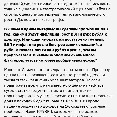
денежной системы в 2008–2010 годах. Мы пытались найти
худшие сценарии и катастрофический сценарий найти не
смогли. Сценарий замедления темпов экономического
роста? Да, но это не катастрофа.
В 2006-м в одном интервью вы сделали прогноз на 2007
год, какими будут инфляция, рост ВВП и курс рубля к
доллару. И ни один не оказался достаточно точным:
ВВП и инфляция росли быстрее ваших ожиданий, а
рубль оказался почти на 3 рубля крепче, чем вы
предполагали. В нашей экономике очень много
факторов, учесть которые вообще невозможно?
Конечно. Самая простая вещь — цена на нефть. Прогнозу
цен на нефть посвящены сотни монографий и десятки
тысяч статей квалифицированных авторов. Но если
подытожить все, что нам известно о ценах на нефть, в
сухом остатке получится: никто не знает, как их
прогнозировать. А у нас, в России, от цен на нефть зависит
доля в доходах бюджета, равная 10% ВВП. В Европе
падение бюджетных доходов на 1% создает огромные
проблемы. Наши 10% ВВП, которыми вы не можете
управлять, — это серьезный политический риск.