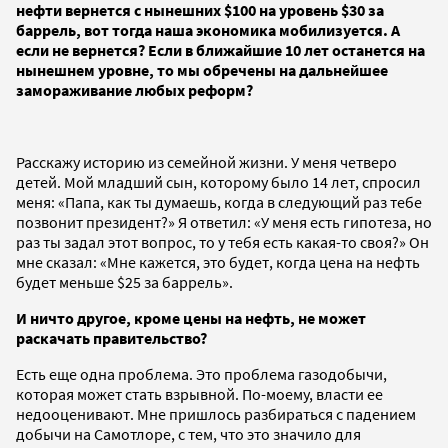
нефти вернется с нынешних $100 на уровень $30 за
баррель, вот тогда наша экономика мобилизуется. А
если не вернется? Если в ближайшие 10 лет останется на
нынешнем уровне, то мы обречены на дальнейшее
замораживание любых реформ?
Расскажу историю из семейной жизни. У меня четверо
детей. Мой младший сын, которому было 14 лет, спросил
меня: «Папа, как ты думаешь, когда в следующий раз тебе
позвонит президент?» Я ответил: «У меня есть гипотеза, но
раз ты задал этот вопрос, то у тебя есть какая-то своя?» Он
мне сказал: «Мне кажется, это будет, когда цена на нефть
будет меньше $25 за баррель».
И ничто другое, кроме цены на нефть, не может
раскачать правительство?
Есть еще одна проблема. Это проблема газодобычи,
которая может стать взрывной. По-моему, власти ее
недооценивают. Мне пришлось разбираться с падением
добычи на Самотлоре, с тем, что это значило для