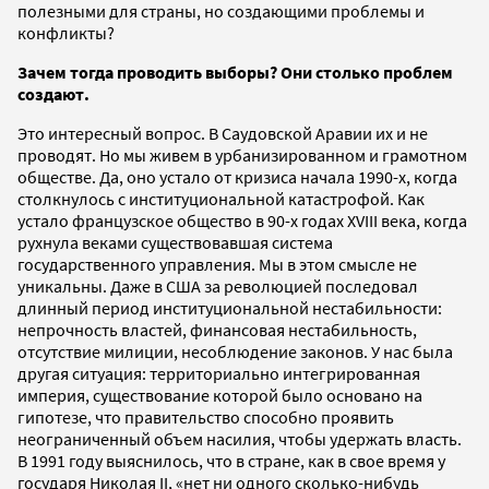
полезными для страны, но создающими проблемы и
конфликты?
Зачем тогда проводить выборы? Они столько проблем
создают.
Это интересный вопрос. В Саудовской Аравии их и не
проводят. Но мы живем в урбанизированном и грамотном
обществе. Да, оно устало от кризиса начала 1990-х, когда
столкнулось с институциональной катастрофой. Как
устало французское общество в 90-х годах XVIII века, когда
рухнула веками существовавшая система
государственного управления. Мы в этом смысле не
уникальны. Даже в США за революцией последовал
длинный период институциональной нестабильности:
непрочность властей, финансовая нестабильность,
отсутствие милиции, несоблюдение законов. У нас была
другая ситуация: территориально интегрированная
империя, существование которой было основано на
гипотезе, что правительство способно проявить
неограниченный объем насилия, чтобы удержать власть.
В 1991 году выяснилось, что в стране, как в свое время у
государя Николая II, «нет ни одного сколько-нибудь