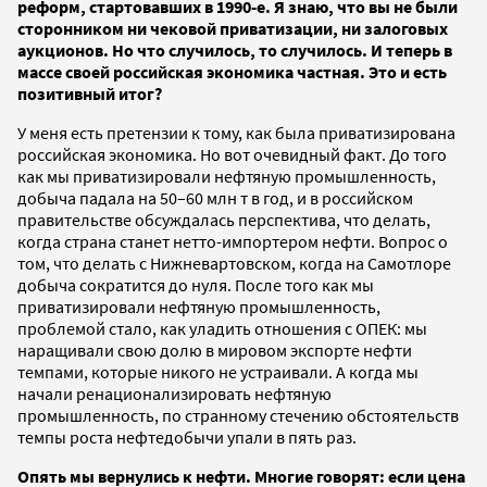
реформ, стартовавших в 1990-е. Я знаю, что вы не были
сторонником ни чековой приватизации, ни залоговых
аукционов. Но что случилось, то случилось. И теперь в
массе своей российская экономика частная. Это и есть
позитивный итог?
У меня есть претензии к тому, как была приватизирована
российская экономика. Но вот очевидный факт. До того
как мы приватизировали нефтяную промышленность,
добыча падала на 50–60 млн т в год, и в российском
правительстве обсуждалась перспектива, что делать,
когда страна станет нетто-импортером нефти. Вопрос о
том, что делать с Нижневартовском, когда на Самотлоре
добыча сократится до нуля. После того как мы
приватизировали нефтяную промышленность,
проблемой стало, как уладить отношения с ОПЕК: мы
наращивали свою долю в мировом экспорте нефти
темпами, которые никого не устраивали. А когда мы
начали ренационализировать нефтяную
промышленность, по странному стечению обстоятельств
темпы роста нефтедобычи упали в пять раз.
Опять мы вернулись к нефти. Многие говорят: если цена