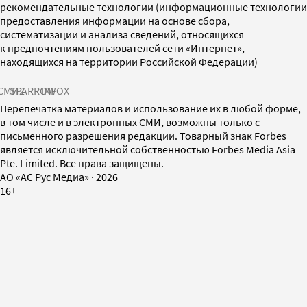
рекомендательные технологии (информационные технологии
предоставления информации на основе сбора,
систематизации и анализа сведений, относящихся
к предпочтениям пользователей сети «Интернет»,
находящихся на территории Российской Федерации)
СМИ2
SPARROW
INFOX
Перепечатка материалов и использование их в любой форме,
в том числе и в электронных СМИ, возможны только с
письменного разрешения редакции. Товарный знак Forbes
является исключительной собственностью Forbes Media Asia
Pte. Limited. Все права защищены.
AO «АС Рус Медиа»
·
2026
16+