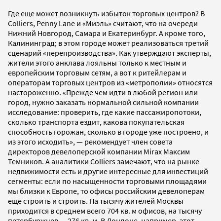
Где еще может возникнуть избыток торговых центров? В
Colliers, Penny Lane и «Миэль» считают, что на очереди
Нижний Новгород, Самара и Екатеринбург. А кроме того,
Калининград; в этом городе может реализоваться третий
сценарий «перепроизводства». Как утверждают эксперты,
жители этого анклава лояльны только к местным и
европейским торговым сетям, а вот к ритейлерам и
операторам торговых центров из «метрополии» относятся
настороженно. «Прежде чем идти в любой регион или
город, нужно заказать нормальной сильной компании
исследование: проверить, где какие пассажиропотоки,
сколько транспорта ездит, какова покупательская
способность горожан, сколько в городе уже построено, и
из этого исходить», — рекомендует член совета
директоров девелоперской компании Mirax Максим
Темников. А аналитики Colliers замечают, что на рынке
недвижимости есть и другие интересные для инвестиций
сегменты: если по насыщенности торговыми площадями
мы близки к Европе, то офисы российским девелоперам
еще строить и строить. На тысячу жителей Москвы
приходится в среднем всего 704 кв. м офисов, на тысячу
петербуржцев — 276 кв. м. В Лондоне, например, этот