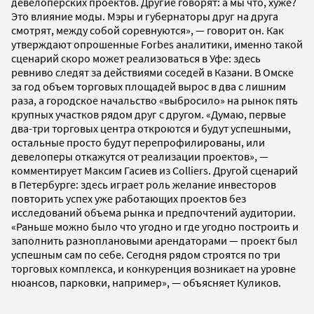
девелоперских проектов. Другие говорят: а мы что, хуже?
Это влияние моды. Мэры и губернаторы друг на друга
смотрят, между собой соревнуются», — говорит он. Как
утверждают опрошенные Forbes аналитики, именно такой
сценарий скоро может реализоваться в Уфе: здесь
ревниво следят за действиями соседей в Казани. В Омске
за год объем торговых площадей вырос в два с лишним
раза, а городское начальство «выбросило» на рынок пять
крупных участков рядом друг с другом. «Думаю, первые
два-три торговых центра откроются и будут успешными,
остальные просто будут перепрофилированы, или
девелоперы откажутся от реализации проектов», —
комментирует Максим Гасиев из Colliers. Другой сценарий
в Петербурге: здесь играет роль желание инвесторов
повторить успех уже работающих проектов без
исследований объема рынка и предпочтений аудитории.
«Раньше можно было что угодно и где угодно построить и
заполнить разноплановыми арендаторами — проект был
успешным сам по себе. Сегодня рядом строятся по три
торговых комплекса, и конкуренция возникает на уровне
нюансов, парковки, например», — объясняет Куликов.