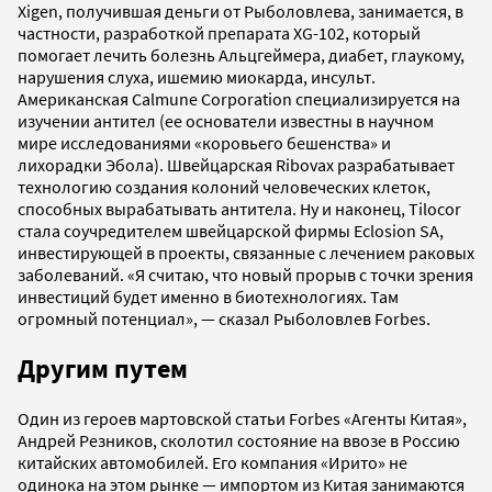
Xigen, получившая деньги от Рыболовлева, занимается, в
частности, разработкой препарата XG-102, который
помогает лечить болезнь Альцгеймера, диабет, глаукому,
нарушения слуха, ишемию миокарда, инсульт.
Американская Calmune Corporation специализируется на
изучении антител (ее основатели известны в научном
мире исследованиями «коровьего бешенства» и
лихорадки Эбола). Швейцарская Ribovax разрабатывает
технологию создания колоний человеческих клеток,
способных вырабатывать антитела. Ну и наконец, Tilocor
стала соучредителем швейцарской фирмы Eclosion SA,
инвестирующей в проекты, связанные с лечением раковых
заболеваний. «Я считаю, что новый прорыв с точки зрения
инвестиций будет именно в биотехнологиях. Там
огромный потенциал», — сказал Рыболовлев Forbes.
Другим путем
Один из героев мартовской статьи Forbes «Агенты Китая»,
Андрей Резников, сколотил состояние на ввозе в Россию
китайских автомобилей. Его компания «Ирито» не
одинока на этом рынке — импортом из Китая занимаются