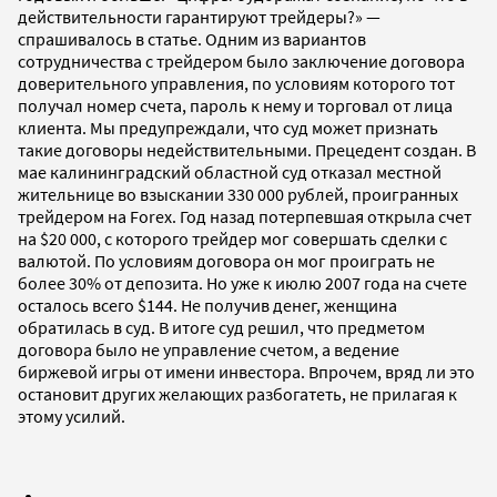
действительности гарантируют трейдеры?» —
спрашивалось в статье. Одним из вариантов
сотрудничества с трейдером было заключение договора
доверительного управления, по условиям которого тот
получал номер счета, пароль к нему и торговал от лица
клиента. Мы предупреждали, что суд может признать
такие договоры недействительными. Прецедент создан. В
мае калининградский областной суд отказал местной
жительнице во взыскании 330 000 рублей, проигранных
трейдером на Forex. Год назад потерпевшая открыла счет
на $20 000, с которого трейдер мог совершать сделки с
валютой. По условиям договора он мог проиграть не
более 30% от депозита. Но уже к июлю 2007 года на счете
осталось всего $144. Не получив денег, женщина
обратилась в суд. В итоге суд решил, что предметом
договора было не управление счетом, а ведение
биржевой игры от имени инвестора. Впрочем, вряд ли это
остановит других желающих разбогатеть, не прилагая к
этому усилий.