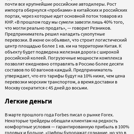
почти все крупнейшие российские автодилеры. Рост
импорта обернулся «пробками» в китайских и российских
портах, через которые идет основной поток товаров из
КНР. «В прошлом году мы сумели завезти лишь 40% того,
что могли реально продать», — говорит Резников.
Предприниматель решил наладить сухопутные
перевозки. В июне он объявил, что строит логистический
центр площадью более 1 кв. км на территории Китая. К
объекту будет подведена железная дорога с широкой
российской колеей. Погрузочные мощности комплекса
позволят ежедневно отправлять в Россию более десяти
составов по 60 вагонов каждый. Предприниматель
утверждает, что его тарифы будут на 10% ниже, чем цена
перевозки морским транспортом, а время доставки в
Москву сократится с 45 дней до восьми.
Легкие деньги
В марте прошлого года Forbes писал о рынке Forex.
Некоторые трейдеры обещали клиентам на редкость
комфортные условия — гарантированную прибыль в 100%
годовых и больше. «Цифры будоражат сознание, но что в