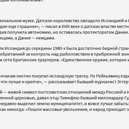
ональном музее. Датское королевство овладело Исландией и 
дие еще страшнее», — писал в XVIII веке о датских властях ме
ндия получила автономию, но оставалась протекторатом Дани
анцами, а Дания — немцами.
и Исландия до середины 1980-х была достаточно бедной стран
икобританией за контроль над рыболовством в прибрежной зон
сети британских траулеров. «Единственное оружие, которое из
ичанам охотно покупал исландскую треску. По Рейкьявику езди
 что лучше и крепче», — рассказывает бывший журналист Эггер
й — живой символ постсоветских отношений между Россией и 
менной церковью, давал отцу Тимофею бывший миллиардер Гуд
недавно выделил землю муниципалитет, и вовсе лучше забыть: д
 как никогда: «Пошли массовые увольнения, и народ приходит