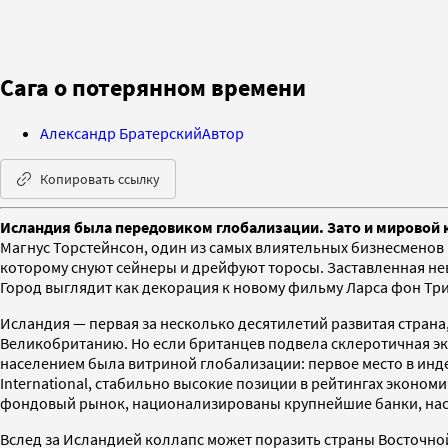
Сага о потерянном времени
Александр Братерский
Автор
Копировать ссылку
Исландия была передовиком глобализации. Зато и мировой к
Магнус Торстейнсон, один из самых влиятельных бизнесменов 
которому снуют сейнеры и дрейфуют торосы. Заставленная н
Город выглядит как декорация к новому фильму Ларса фон Три
Исландия — первая за несколько десятилетий развитая стран
Великобританию. Но если британцев подвела склеротичная эк
населением была витриной глобализации: первое место в инд
International, стабильно высокие позиции в рейтингах эконом
фондовый рынок, национализированы крупнейшие банки, насе
Вслед за Исландией коллапс может поразить страны Восточн