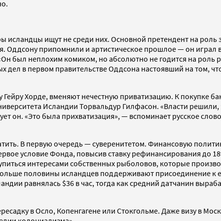
но.
ы исландцы ищут не среди них. Основной претендент на роль
я. Оддсону припомнили и артистическое прошлое — он играл в
 «Он был неплохим комиком, но абсолютно не годится на роль
х дел в первом правительстве Оддсона настоявший на том, чт
у Гейру Хорде, вменяют нечестную приватизацию. К покупке б
ниверситета Исландии Торвальдур Гилфасон. «Власти решили, 
ует он. «Это была прихватизация», — вспоминает русское слов
латить. В первую очередь — суверенитетом. Финансовую полит
рвое условие Фонда, повысив ставку рефинансирования до 18%
тупиться интересами собственных рыболовов, которые произво
о, больше половины исландцев поддерживают присоединение к 
ландии равнялась $36 в час, тогда как средний датчанин выра
есадку в Осло, Копенгагене или Стокгольме. Даже визу в Москв
ледии колониализма».