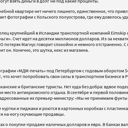
могут взять деньги в долг ни под какие проценты.
жебной квартире нет ничего лишнего, единственное, что прив
ет фотографии с Кольского полуострова, где ему довелось уд
лец крупнейшей в Исландии транспортной компаний Eimskip с в
ньги». Счет идет на десятки миллионов долларов. Из-за нехват
 О потерях Магнус говорит спокойно и немного отстраненно. 
ит он. Конечно, это шутка, кекс из магазина.
ографии «МДМ-печать» под Петербургом с годовым оборотом $4
, что хочет попробовать свои силы в транспортном бизнесе в Ро
канские и британские туристы. Нет худа без добра: вдвое по
 место антикризисного отдыха. В сентябре и первой половине 
 адресованные их премьер-министру: «Мы не принимаем фунты 
уртки и пиджаки и роются в картонных коробках с пластинка
ги на ногу скучающие продавцы.
х о покупке-продаже наличных долларов и евро. В банках валю