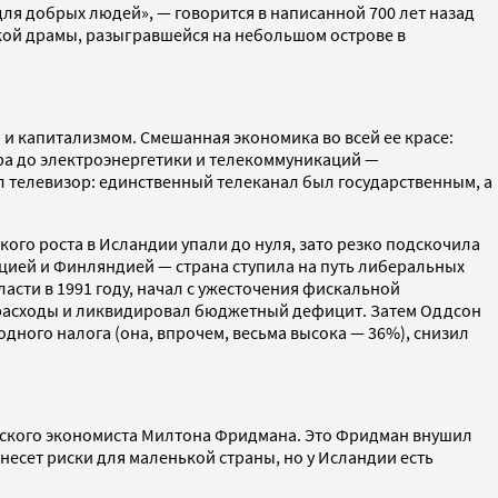
ля добрых людей», — говорится в написанной 700 лет назад
окой драмы, разыгравшейся на небольшом острове в
 и капитализмом. Смешанная экономика во всей ее красе:
ра до электроэнергетики и телекоммуникаций —
ал телевизор: единственный телеканал был государственным, а
ого роста в Исландии упали до нуля, зато резко подскочила
вецией и Финляндией — страна ступила на путь либеральных
сти в 1991 году, начал с ужесточения фискальной
расходы и ликвидировал бюджетный дефицит. Затем Оддсон
одного налога (она, впрочем, весьма высока — 36%), снизил
кагского экономиста Милтона Фридмана. Это Фридман внушил
есет риски для маленькой страны, но у Исландии есть