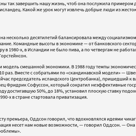
ны так завершить нашу жизнь, чтоб она послужила примером д
 исландец. Какой же урок могут извлечь добрые люди из жест
рана несколько десятилетий балансировала между социализмом
ание. Командные высоты в экономике — от банковского секто
у в 1980-х, в Исландии не было пива, а по четвергам не работ
Торстейнсон.
и модель смешанной экономики. В 1988 году темпы экономическ
в 10 раз. Вместе с собратьями по «скандинавской модели» — Ш
час председатель исландского Центробанка), пришедший к вла
ец Фридрик Софуссон, который сократил неэффективные гос
году достигавшую 50%, до 18%, установил плоскую ставку подох
1990-х в стране стартовала приватизация.
посту премьера, Оддсон говорил, что вдохновлялся идеями чи
ция несет нам новые возможности, — говорил Оддсон. — Она н
роблемы».