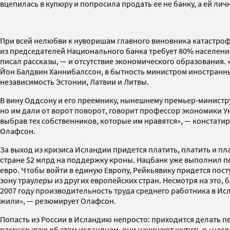
вцепилась в купюру и попросила продать ее не банку, а ей лич
При всей нелюбви к нуворишам главного виновника катастроф
из председателей Национального банка требует 80% населени
писал рассказы, — и отсутствие экономического образования.
Йон Балдвин Ханнибалссон, в бытность министром иностранны
независимость Эстонии, Латвии и Литвы.
В вину Оддсону и его преемнику, нынешнему премьер-министр
но им дали от ворот поворот, говорит профессор экономики У
выбрав тех собственников, которые им нравятся», — констатир
Олафсон.
За выход из кризиса Исландии придется платить, платить и п
стране $2 млрд на поддержку кроны. Нацбанк уже выполнил пе
евро. Чтобы войти в единую Европу, Рейкьявику придется пос
зону траулеры из других европейских стран. Несмотря на эт
2007 году производительность труда среднего работника в Ис
жили», — резюмирует Олафсон.
Попасть из России в Исландию непросто: приходится делать пер
рассказываю об этом исландцам, они начинают шутить о «нас