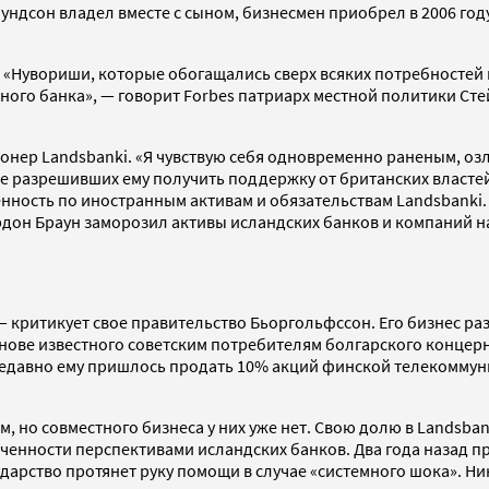
ндсон владел вместе с сыном, бизнесмен приобрел в 2006 году
. «Нувориши, которые обогащались сверх всяких потребностей
ного банка», — говорит Forbes патриарх местной политики Ст
нер Landsbanki. «Я чувствую себя одновременно раненым, оз
не разрешивших ему получить поддержку от британских властей
енность по иностранным активам и обязательствам Landsbanki.
рдон Браун заморозил активы исландских банков и компаний 
— критикует свое правительство Бьоргольфссон. Его бизнес ра
основе известного советским потребителям болгарского конце
 Недавно ему пришлось продать 10% акций финской телекоммун
 но совместного бизнеса у них уже нет. Cвою долю в Landsbanki
оченности перспективами исландских банков. Два года назад 
ударство протянет руку помощи в случае «системного шока». 