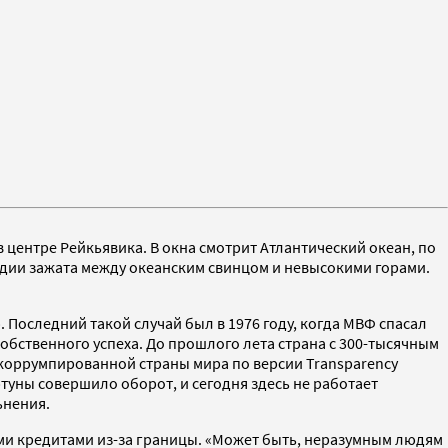
центре Рейкьявика. В окна смотрит Атлантический океан, по
дии зажата между океанским свинцом и невысокими горами.
Последний такой случай был в 1976 году, когда МВФ спасал
бственного успеха. До прошлого лета страна с 300-тысячным
екоррумпированной страны мира по версии Transparency
ртуны совершило оборот, и сегодня здесь не работает
ьнения.
ми кредитами из-за границы. «Может быть, неразумным людям