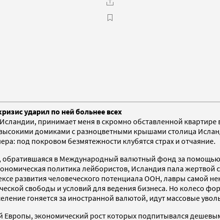
ризис ударил по ней больнее всех
Исландии, принимает меня в скромно обставленной квартире в 
евысокими домиками с разноцветными крышами столица Ислан
ера: под покровом безмятежности клубятcя страх и отчаяние.
а, обратившаяся в Международный валютный фонд за помощью. 
ономическая политика лейбористов, Исландия пала жертвой со
ексе развития человеческого потенциала ООН, лавры самой н
ической свободы и условий для ведения бизнеса. Но колесо фо
ление гоняется за иностранной валютой, идут массовые увол
ой Европы, экономический рост которых подпитывался дешевы