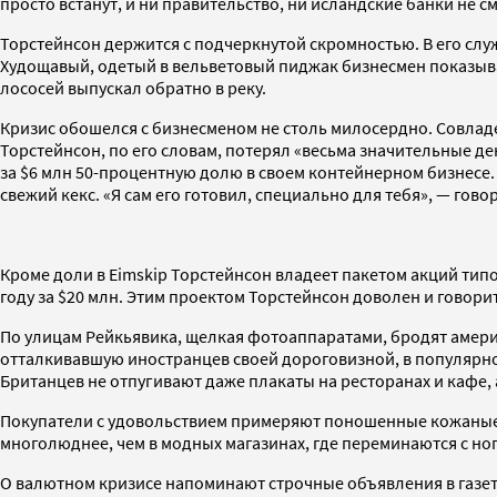
просто встанут, и ни правительство, ни исландские банки не с
Торстейнсон держится с подчеркнутой скромностью. В его слу
Худощавый, одетый в вельветовый пиджак бизнесмен показыва
лососей выпускал обратно в реку.
Кризис обошелся с бизнесменом не столь милосердно. Совладе
Торстейнсон, по его словам, потерял «весьма значительные де
за $6 млн 50-процентную долю в своем контейнерном бизнесе.
свежий кекс. «Я сам его готовил, специально для тебя», — говор
Кроме доли в Eimskip Торстейнсон владеет пакетом акций тип
году за $20 млн. Этим проектом Торстейнсон доволен и говорит
По улицам Рейкьявика, щелкая фотоаппаратами, бродят амери
отталкивавшую иностранцев своей дороговизной, в популярное
Британцев не отпугивают даже плакаты на ресторанах и кафе,
Покупатели с удовольствием примеряют поношенные кожаные к
многолюднее, чем в модных магазинах, где переминаются с но
О валютном кризисе напоминают строчные объявления в газета