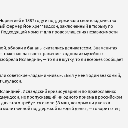
Норвегией в 1387 году и поддерживало свое владычество
стный фермер Йон Хреггвидсон, заключенный в тюрьму по
и. Подходящий момент для провозглашения независимости
ой, яблоки и бананы считались деликатесом. Знаменитая
е, тоже нашла свое отражение в одном из музейных
обрела Исландия», — то ли в шутку, то ли всерьез сообщает
ли советские «лады» и «нивы». «Был у меня один знакомый,
т Скуласон.
Исландией. Исландский кризис ударил и по православию:
мундсон, не пропускавший ни одного приема в российском
ля этого требуется около $3 млн, которых ни у кого в
 за молитвенной поддержкой каждый день», — говорит отец