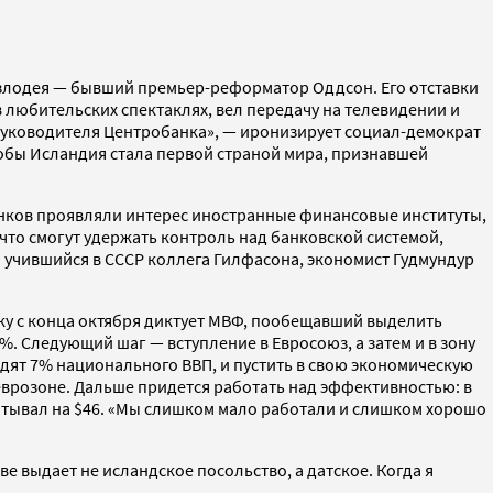
 злодея — бывший премьер-реформатор Оддсон. Его отставки
 любительских спектаклях, вел передачу на телевидении и
 руководителя Центробанка», — иронизирует социал-демократ
обы Исландия стала первой страной мира, признавшей
анков проявляли интерес иностранные финансовые институты,
что смогут удержать контроль над банковской системой,
о учившийся в СССР коллега Гилфасона, экономист Гудмундур
ику с конца октября диктует МВФ, пообещавший выделить
. Следующий шаг — вступление в Евросоюз, а затем и в зону
дят 7% национального ВВП, и пустить в свою экономическую
еврозоне. Дальше придется работать над эффективностью: в
батывал на $46. «Мы слишком мало работали и слишком хорошо
е выдает не исландское посольство, а датское. Когда я