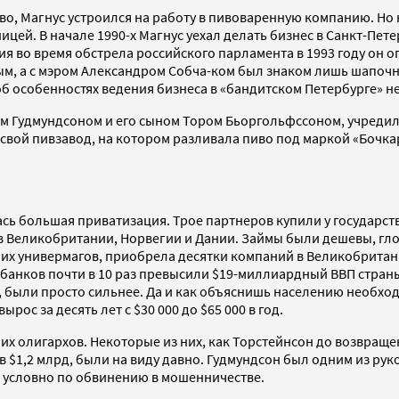
во, Магнус устроился на работу в пивоваренную компанию. Но
ей. В начале 1990-х Магнус уехал делать бизнес в Санкт-Пет
 во время обстрела российского парламента в 1993 году он оп
тиным, а с мэром Александром Собча-ком был знаком лишь шапоч
б особенностях ведения бизнеса в «бандитском Петербурге» н
ом Гудмундсоном и его сыном Тором Бьоргольфcсоном, учредил 
свой пивзавод, на котором разливала пиво под маркой «Бочкар
сь большая приватизация. Трое партнеров купили у государств
в Великобритании, Норвегии и Дании. Займы были дешевы, гл
их универмагов, приобрела десятки компаний в Великобритани
банков почти в 10 раз превысили $19-миллиардный ВВП страны.
 были просто сильнее. Да и как объяснишь населению необход
ос за десять лет с $30 000 до $65 000 в год.
их олигархов. Некоторые из них, как Торстейнсон до возвраще
 в $1,2 млрд, были на виду давно. Гудмундсон был одним из ру
д условно по обвинению в мошенничестве.