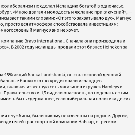
 неолиберализм не сделал Исландию богатой в одночасье.
ербург. «Мною двигали молодость и желание приключений», —
исывает такими словами: «От этого захватывало дух». Магнус
но, просто вся атмосфера способствовала инвестициям:
емногословный Магнус явно не хочет.
компанию Bravo International. Сначала она производила и
ев». В 2002 году исландцы продали этот бизнес Heineken за
а 45% акций банка Landsbanki, он стал основой деловой
обальные банки охотно кредитовали исландцев.
и, включая известную сеть магазинов игрушек Hamleys и
 Правительство и ЦБ видели опасность, но поделать с этим
имость быть сдержаннее, если либеральная политика до сих
ния с чужбины, были никому не известны на родине. Другие,
ководителей транспортной компании Hafskip, с треском