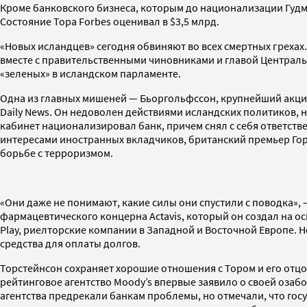
Кроме банковского бизнеса, которым до национализации Гудму
Состояние Тора Forbes оценивал в $3,5 млрд.
«Новых исландцев» сегодня обвиняют во всех смертных грехах
вместе с правительственными чиновниками и главой Централь
«зеленых» в исландском парламенте.
Одна из главных мишеней — Бьоргольфссон, крупнейший акцио
Daily News. Он недоволен действиями исландских политиков, 
кабинет национализировал банк, причем снял с себя ответств
интересами иностранных вкладчиков, британский премьер Го
борьбе с терроризмом.
«Они даже не понимают, какие силы они спустили с поводка», 
фармацевтического концерна Actavis, который он создал на 
Play, риелторские компании в Западной и Восточной Европе.
средства для оплаты долгов.
Торстейнсон сохраняет хорошие отношения с Тором и его отцом,
рейтинговое агентство Moody’s впервые заявило о своей озаб
агентства предрекали банкам проблемы, но отмечали, что гос