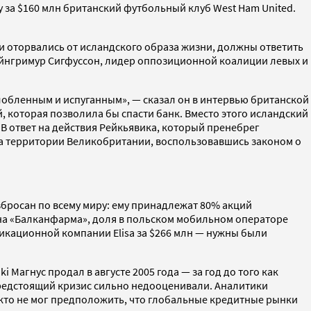
 за $160 млн британский футбольный клуб West Ham United.
 и оторвались от исландского образа жизни, должны ответить
ейнгримур Сигфуссон, лидер оппозиционной коалиции левых и
лобленным и испуганным», — сказал он в интервью британской
, которая позволила бы спасти банк. Вместо этого исландский
 В ответ на действия Рейкьявика, который пренебрег
на территории Великобритании, воспользовавшись законом о
збросан по всему миру: ему принадлежат 80% акций
рна «Балканфарма», доля в польском мобильном операторе
икационной компании Elisa за $266 млн — нужны были
 Магнус продал в августе 2005 года — за год до того как
предстоящий кризис сильно недооценивали. Аналитики
Никто не мог предположить, что глобальные кредитные рынки