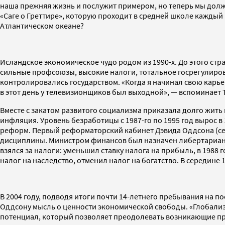
наша прежняя жизнь и послужит примером, но теперь мы долж
«Саге о Греттире», которую проходит в средней школе каждый
Атлантическом океане?
Исландское экономическое чудо родом из 1990-х. До этого ст
сильные профсоюзы, высокие налоги, тотальное госрегулиров
контролировались государством. «Когда я начинал свою карьер
в этот день у телевизионщиков был выходной», — вспоминает 
Вместе с закатом развитого социализма приказала долго жить 
инфляция. Уровень безработицы с 1987-го по 1995 год вырос 
реформ. Первый реформаторский кабинет Дэвида Оддсона (сей
дисциплины. Министром финансов был назначен либертариан
взялся за налоги: уменьшил ставку налога на прибыль, в 1988 
налог на наследство, отменил налог на богатство. В середине 
В 2004 году, подводя итоги почти 14-летнего пребывания на 
Оддсону мысль о ценности экономической свободы. «Глобализа
потенциал, который позволяет преодолевать возникающие п