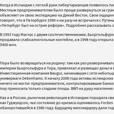
Когда в Исландии с легкой руки либертарианцев появилось пи
Местным предпринимателям было проще развернуться за границ
объясняет он свою экспедицию на Дикий Восток. Свои ощущения
говорит, что в Петербурге 1990-х ни разу не встречался с Пу
«Петербург был на острие реформ». Подробнее рассказывать о
В 1993 году Магнус с двумя соотечественниками, Бьоргольфур
продавала слабоалкогольные коктейли, а в 1998 году открыла 
$400 млн.
Пора было возвращаться на родину: там как раз разворачивала
империи Бьоргольфура и Тора, привлекал и размещал деньги 
Инвестиционная компания Baugur, начинавшая с сети небольш
универмаги Debenhams. К началу 2008 года активы исландских 
ничего не могли: предприниматели, контролировавшие банки,
пор приносила только сладкие плоды. ВВП на душу населения выр
Как и в России, рыночная революция в Исландии породила сво
как Гудмундсон, чье состояние до кризиса оценивалось Forbes
обанкротившейся в 1986 году. Будущему миллиардеру дали го