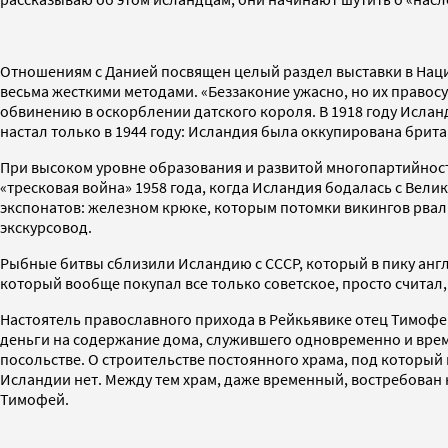
Отношениям с Данией посвящен целый раздел выставки в Наци
весьма жесткими методами. «Беззаконие ужасно, но их правосу
обвинению в оскорблении датского короля. В 1918 году Исла
настал только в 1944 году: Исландия была оккупирована брит
При высоком уровне образования и развитой многопартийност
«тресковая война» 1958 года, когда Исландия бодалась с Вел
экспонатов: железном крюке, которым потомки викингов рвали 
экскурсовод.
Рыбные битвы сблизили Исландию с СССР, который в пику англ
который вообще покупал все только советское, просто считал,
Настоятель православного прихода в Рейкьявике отец Тимофе
деньги на содержание дома, служившего одновременно и вре
посольстве. О строительстве постоянного храма, под который 
Исландии нет. Между тем храм, даже временный, востребован
Тимофей.