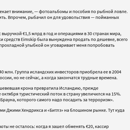
лекает внимание, — фотоальбомы и пособия по рыбной ловле.
ить. Впрочем, рыбачил он для удовольствия — пойманных
ыручкой €1,5 млрд в год и операциями в 30 странах мира,
ки средств Eimskip была вынуждена продать по дешевке, всего
С прохладной улыбкой он уговаривает меня попробовать
0 млн. Группа исландских инвесторов приобрела ее в 2004
ссии, но не сейчас, а когда закончатся трудные времена.
дешевевшая крона превратила Исландию, прежде
октября туристический поток в страну увеличился на 15%.
Брауна, которого самого надо посадить за терроризм».
ми Джими Хендрикса и «Битлз» на блошином рынке. Тут куда
ты не осталось: когда я зашел обменять €20, кассир