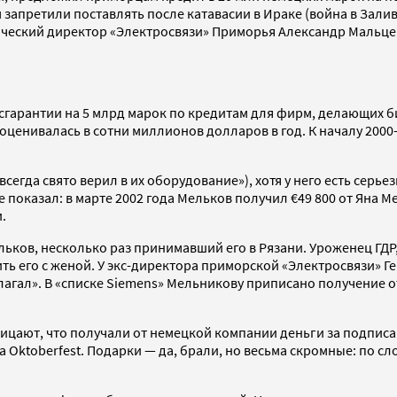
 запретили поставлять после катавасии в Ираке (война в Залив
хнический директор «Электросвязи» Приморья Александр Мальц
сгарантии на 5 млрд марок по кредитам для фирм, делающих б
оценивалась в сотни миллионов долларов в год. К началу 200
 всегда свято верил в их оборудование»), хотя у него есть се
 показал: в марте 2002 года Мельков получил €49 800 от Яна 
.
ельков, несколько раз принимавший его в Рязани. Уроженец ГДР
орить его с женой. У экс-директора приморской «Электросвязи
гал». В «списке Siemens» Мельникову приписано получение от 
ицают, что получали от немецкой компании деньги за подписан
 Oktoberfest. Подарки — да, брали, но весьма скромные: по сл