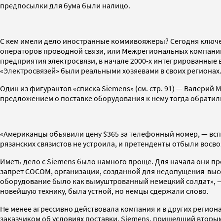
предпосылки для бума были налицо.
С кем имели дело иностранные коммивояжеры? Сегодня ключев
операторов проводной связи, или Межрегиональных компаний
предприятия электросвязи, в начале 2000-х интегрированные 
«Электросвязей» были реальными хозяевами в своих регионах
Один из фигурантов «списка Siemens» (см. стр. 91) — Валерий
предложением о поставке оборудования к нему тогда обратил
«Американцы объявили цену $365 за телефонный номер, — вспо
рязанских связистов не устроила, и претенденты отбыли восв
Иметь дело с Siemens было намного проще. Для начала они п
запрет COCOM, организации, созданной для недопущения высо
оборудование было как вымуштрованный немецкий солдат», — в
новейшую технику, была устной, но немцы сдержали слово.
Не менее агрессивно действовала компания и в других региона
заказчиком об условиях поставки. Siemens, пришедший вторым