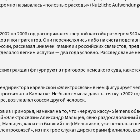
кромно называлась «полезные расходы» (Nutzliche Aufwendunge
с 2002 по 2006 год распоряжался «черной кассой» размером $40
в и контрагентов. Они перечислялись либо на счета подставн
ссии, рассказал Зикачек. Фамилии российских связистов, пре
делался легким испугом — два года условно. Расследование н
ийских граждан фигурируют в приговоре немецкого суда, кажетс
 гендиректора карельской «Электросвязи» в нем фигурирует че
тросвязь» на Камчатке. Не было смысла давать взятку в 2002 го
е, возглавлял совсем другой человек.
ков из Приморья, намекая на то, что «черную кассу» Siemens 
й «Электросвязи» Александр Мальцев, явно раздосадованный 
 Мальцев, как и его бывший шеф Мельников, уже несколько лет
лектросвязей», из них трое служат директорами филиалов, вх