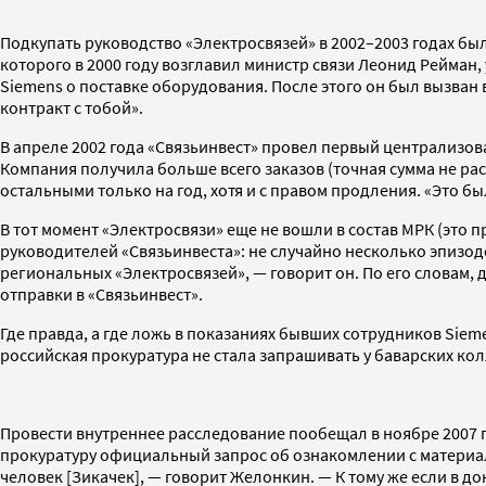
Подкупать руководство «Электросвязей» в 2002–2003 годах бы
которого в 2000 году возглавил министр связи Леонид Рейман,
Siemens о поставке оборудования. После этого он был вызван 
контракт с тобой».
В апреле 2002 года «Связьинвест» провел первый централизов
Компания получила больше всего заказов (точная сумма не рас
остальными только на год, хотя и с правом продления. «Это б
В тот момент «Электросвязи» еще не вошли в состав МРК (это
руководителей «Связьинвеста»: не случайно несколько эпизо
региональных «Электросвязей», — говорит он. По его словам
отправки в «Связьинвест».
Где правда, а где ложь в показаниях бывших сотрудников Sie
российская прокуратура не стала запрашивать у баварских ко
Провести внутреннее расследование пообещал в ноябре 2007 
прокуратуру официальный запрос об ознакомлении с материалам
человек [Зикачек], — говорит Желонкин. — К тому же если в д