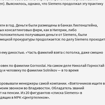
n). Выяснилось, однако, что Siemens продолжал эту практику
 млн в год. Деньги были размещены в банках Лихтенштейна,
ых консалтинговых фирм, как в Нигерии, либо
дположительно получавших деньги от Siemens, были
емецкой прокуратуры продолжается: по делу Siemens проходит
я ему дикостью. «Часть фамилий взята с потолка, даже смешно
ловек по фамилии Gornostai. На самом деле Николай Горностай
ду и человеку по фамилии Solnikov — в то время
обворовывали менеджеры самой компании. «Взяточников ищите в
моим звонком во Владивосток. Обладатель званий
 на пенсии. Из 20 фигурантов «списка Siemens» в
одящих в МРК «Центртелеком».