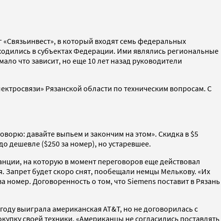
«Связьинвест», в который входят семь федеральных
одились в субъектах Федерации. Ими являлись региональные
ало что зависит, но еще 10 лет назад руководители
Электросвязи» Рязанской области по техническим вопросам. С
ворю: давайте выпьем и закончим на этом». Скидка в $5
 дешевле ($250 за номер), но устаревшее.
нции, на которую в момент переговоров еще действовал
. Запрет будет скоро снят, пообещали немцы Мелькову. «Их
 номер. Договоренность о том, что Siemens поставит в Рязань
 году выиграла американская AT&T, но не договорилась с
купку своей техники. «Американцы не согласились поставлять