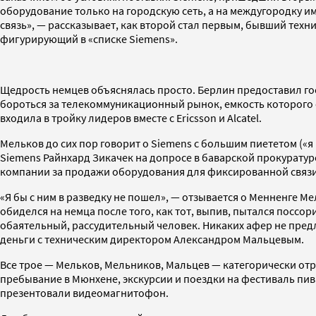
оборудование только на городскую сеть, а на междугородку им
связь», — рассказывает, как второй стал первым, бывший те
фигурирующий в «списке Siemens».
Щедрость немцев объяснялась просто. Берлин предоставил го
бороться за телекоммуникационный рынок, емкость которого 
входила в тройку лидеров вместе с Ericsson и Alcatel.
Мельков до сих пор говорит о Siemens с большим пиететом («я
Siemens Райнхард Зикачек на допросе в баварской прокуратуре
компании за продажи оборудования для фиксированной связи
«Я бы с ним в разведку не пошел», — отзывается о Менненге М
обиделся на немца после того, как тот, выпив, пытался посс
обаятельный, рассудительный человек. Никаких афер не предла
деньги с техническим директором Александром Мальцевым.
Все трое — Мельков, Мельников, Мальцев — категорически отр
пребывание в Мюнхене, экскурсии и поездки на фестиваль пива
презентовали видеомагнитофон.