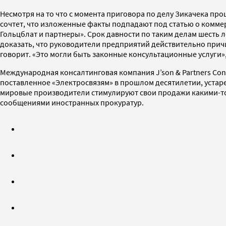
Несмотря на то что с момента приговора по делу Зикачека про
сочтет, что изложенные факты подпадают под статью о комме
Гольцблат и партнеры». Срок давности по таким делам шесть 
доказать, что руководители предприятий действительно причин
говорит. «Это могли быть законные консультационные услуги»
Международная консалтинговая компания J’son & Partners Co
поставленное «Электросвязям» в прошлом десятилетии, устар
мировые производители стимулируют свои продажи какими-то
сообщениями иностранных прокуратур.