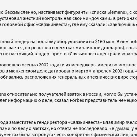
ло бессмысленно, настаивают фигуранты «списка Siemens», с к
 установил жесткий контроль над своими «дочками» в регионах
в головной офис «Связьинвеста», где ему сказали: «Заключишь
анный тендер на поставку оборудования на $160 млн. В нем по
крывается, но речь шла о десятках миллионов долларов), согла
ыл не настоящий тендер, просто «Связьинвест» централизовал 
 произошло осенью 2002 года) и их менеджеры имели возможно
дов в мюнхенском деле датировано мартом-апрелем 2002 года.
, добивались расположения генеральных и технических дирек
mens относительно получателей взяток в России, могло бы уст
ллег информацию о деле, сказал Forbes представитель немецк
года заместитель гендиректора «Связьинвеста» Владимир Жело
и по делу о взятках, но ответа не последовало. «Я думаю, у н
окументах была затронута честь конкретных физических лиц, о