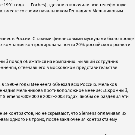
е 1991 года. — Forbes), где они отключили всю телефонную
ев, вместе со своим начальником Геннадием Мельниковым
изнес в России. С такими финансовыми мускулами было проще
0-х компания контролировала почти 20% российского рынка и
рьезный повод обижаться на компанию. Бывший сотрудник
Менненги, отвечавшего в московском представительстве
, в 1990-е годы Менненга объехал всю Россию. Мельков
» Геннадия Мельникова противоположное мнение: «Скромный,
Siemens €309 000 в 2002–2003 годах; якобы он разделил эти
ие контрактов, но не скрывают, что Siemens оплачивал их
овам одного из троих, после заключения контракта ему