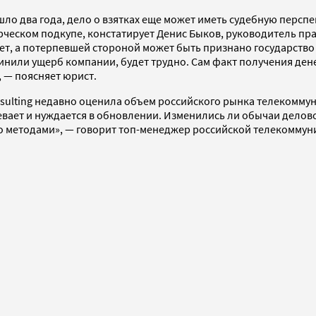
шло два года, дело о взятках еще может иметь судебную перспе
рческом подкупе, констатирует Денис Быков, руководитель п
лет, а потерпевшей стороной может быть признано государств
или ущерб компании, будет трудно. Сам факт получения денег 
, — поясняет юрист.
nsulting недавно оценила объем российского рынка телекомму
евает и нуждается в обновлении. Изменились ли обычаи делов
 методами», — говорит топ-менеджер российской телекоммуни