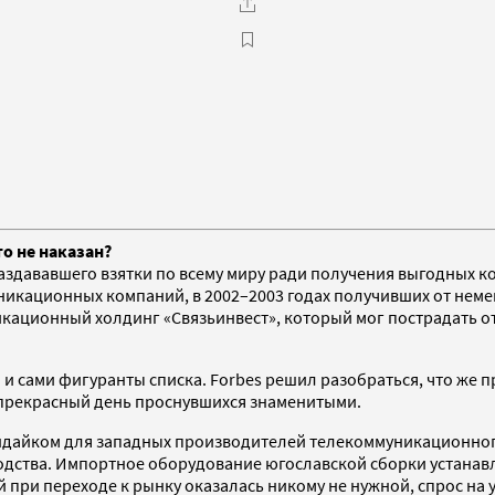
то не наказан?
аздававшего взятки по всему миру ради получения выгодных ко
кационных компаний, в 2002–2003 годах получивших от немецк
никационный холдинг «Связьинвест», который мог пострадать 
и сами фигуранты списка. Forbes решил разобраться, что же п
 прекрасный день проснувшихся знаменитыми.
ондайком для западных производителей телекоммуникационног
ства. Импортное оборудование югославской сборки устанавли
при переходе к рынку оказалась никому не нужной, спрос на 