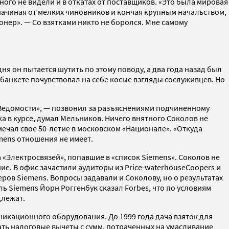
ого не видели и в откатах от поставщиков. «Это была мировая
начиная от мелких чиновников и кончая крупным начальством,
нер». — Со взятками никто не боролся. Мне самому
дня он пытается шутить по этому поводу, а два года назад был
банкете почувствовал на себе косые взгляды сослуживцев. Но
и «Ведомости», — позвонил за разъяснениями подчиненному
а в курсе, думал Мельников. Ничего внятного Соколов не
мечал свое 50-летие в московском «Национале». «Откуда
emens отношения не имеет.
 «Электросвязей», попавшие в «список Siemens». Соколов не
е. В офис зачастили аудиторы из Price-waterhouseCoopers и
ов Siemens. Вопросы задавали и Соколову, но о результатах
ь Siemens Йорн Роггенбук сказал Forbes, что по условиям
длежат.
кационного оборудования. До 1999 года дача взяток для
ать налоговые вычеты с сумм, потраченных на умасливание