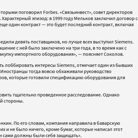
оторыми поговорил Forbes. «Связьинвест», совет директоров
. Характерный эпизод: в 1999 году Мельков заключил договор с
 еще один контракт — это будет последний контракт, включая
бедили девять поставщиков, но лучше всех выступил Siemens.
шение с ней было заключено на три года, в то время как с
закупку импортного оборудования», — поясняет Соколов.
сть лоббировать интересы Siemens, отмечает один из бывших
 «Иностранцы тогда вовсю обхаживали руководство
торов, которые готовили спецификацию оборудования для
ановить тщательно проведенное расследование. Однако
ой стороны.
нкин. По его словам, компания направила в баварскую
их и не было ничего, кроме бумаг, которые написал этот
ни сами должны были себя защищать».