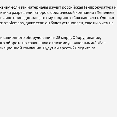
ктиву, если эти материалы изучит российская Генпрокуратура и
рактики разрешения споров юридической компании «Пепеляев,
о в лице принадлежащего ему холдинга «Связьинвест». Однако
от Siemens, даже если он будет установлен, еще ни о чем не
никационного оборудования в $5 млрд. Оборудование,
ого оборота по сравнению с «лихими девяностыми»? «Все
кационной компании. Будут ли аресты? Следите за