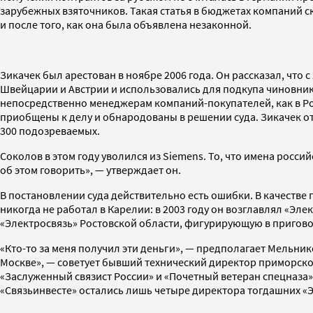
зарубежных взяточников. Такая статья в бюджетах компаний с
и после того, как она была объявлена незаконной.
Зикачек был арестован в ноябре 2006 года. Он рассказал, что 
Швейцарии и Австрии и использовались для подкупа чиновнико
непосредственно менеджерам компаний-покупателей, как в Ро
приобщены к делу и обнародованы в решении суда. Зикачек от
300 подозреваемых.
Соколов в этом году уволился из Siemens. То, что имена росс
об этом говорить», — утверждает он.
В постановлении суда действительно есть ошибки. В качестве
никогда не работал в Карелии: в 2003 году он возглавлял «Элек
«Электросвязь» Ростовской области, фигурирующую в приговор
«Кто-то за меня получил эти деньги», — предполагает Мельни
Москве», — советует бывший технический директор приморско
«Заслуженный связист России» и «Почетный ветеран спецназа»,
«Связьинвесте» остались лишь четыре директора тогдашних «Э