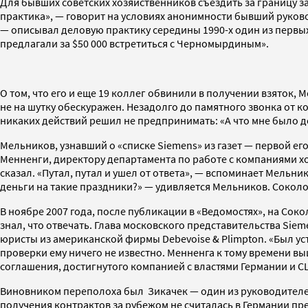
Для бывших советских хозяйственников съездить за границу з
практика», — говорит на условиях анонимности бывший руково
— описывал деловую практику середины 1990-х один из первых
предлагали за $50 000 встретиться с Черномырдиным».
О том, что его и еще 19 коллег обвинили в получении взяток, 
не на шутку обескуражен. Незадолго до памятного звонка от к
никаких действий решил не предпринимать: «А что мне было дел
Мельников, узнавший о «списке Siemens» из газет — первой ег
Менненги, директору департамента по работе с компаниями хо
сказал. «Путал, путал и ушел от ответа», — вспоминает Мельн
деньги на такие праздники?» — удивляется Мельников. Соколов
В ноябре 2007 года, после публикации в «Ведомостях», на Со
знал, что отвечать. Глава московского представительства Sie
юристы из американской фирмы Debevoise & Plimpton. «Был ус
проверки ему ничего не известно. Менненга к тому времени в
соглашения, достигнутого компанией с властями Германии и С
Виновником переполоха был Зикачек — один из руководителей
получения контрактов за рубежом не считалась в Германии пр