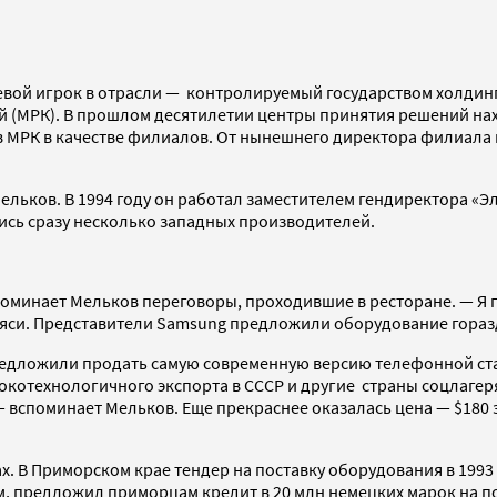
ой игрок в отрасли — контролируемый государством холдинг 
 (МРК). В прошлом десятилетии центры принятия решений нах
в МРК в качестве филиалов. От нынешнего директора филиала м
.
 Мельков. В 1994 году он работал заместителем гендиректора «
ись сразу несколько западных производителей.
минает Мельков переговоры, проходившие в ресторане. — Я го
ояси. Представители Samsung предложили оборудование гораздо
редложили продать самую современную версию телефонной ста
котехнологичного экспорта в СССР и другие страны соцлагеря
споминает Мельков. Еще прекраснее оказалась цена — $180 за
х. В Приморском крае тендер на поставку оборудования в 1993
, предложил приморцам кредит в 20 млн немецких марок на по