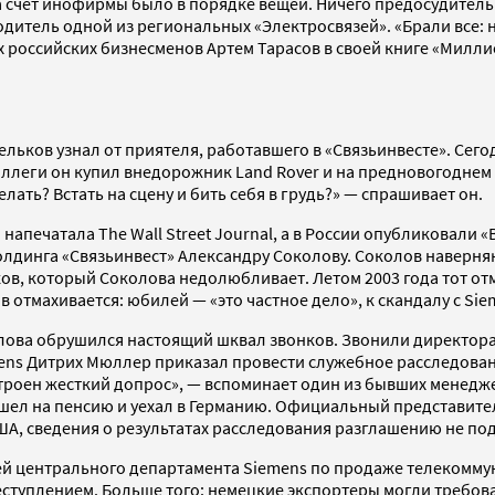
а счет инофирмы было в порядке вещей. Ничего предосудительн
дитель одной из региональных «Электросвязей». «Брали все: 
 российских бизнесменов Артем Тарасов в своей книге «Миллио
Мельков узнал от приятеля, работавшего в «Связьинвесте». Сего
оллеги он купил внедорожник Land Rover и на предновогоднем 
ать? Встать на сцену и бить себя в грудь?» — спрашивает он.
о напечатала The Wall Street Journal, а в России опубликовал
лдинга «Связьинвест» Александру Соколову. Соколов наверняк
иков, который Соколова недолюбливает. Летом 2003 года тот от
 отмахивается: юбилей — «это частное дело», к скандалу с Si
колова обрушился настоящий шквал звонков. Звонили директора
mens Дитрих Мюллер приказал провести служебное расследовани
троен жесткий допрос», — вспоминает один из бывших менеджер
ышел на пенсию и уехал в Германию. Официальный представител
ША, сведения о результатах расследования разглашению не по
 центрального департамента Siemens по продаже телекоммуни
еступлением. Больше того: немецкие экспортеры могли требов