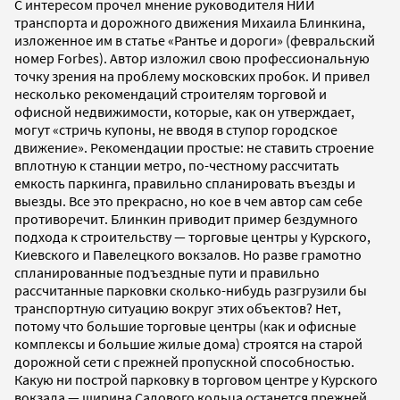
С интересом прочел мнение руководителя НИИ
транспорта и дорожного движения Михаила Блинкина,
изложенное им в статье «Рантье и дороги» (февральский
номер Forbes). Автор изложил свою профессиональную
точку зрения на проблему московских пробок. И привел
несколько рекомендаций строителям торговой и
офисной недвижимости, которые, как он утверждает,
могут «стричь купоны, не вводя в ступор городское
движение». Рекомендации простые: не ставить строение
вплотную к станции метро, по-честному рассчитать
емкость паркинга, правильно спланировать въезды и
выезды. Все это прекрасно, но кое в чем автор сам себе
противоречит. Блинкин приводит пример бездумного
подхода к строительству — торговые центры у Курского,
Киевского и Павелецкого вокзалов. Но разве грамотно
спланированные подъездные пути и правильно
рассчитанные парковки сколько-нибудь разгрузили бы
транспортную ситуацию вокруг этих объектов? Нет,
потому что большие торговые центры (как и офисные
комплексы и большие жилые дома) строятся на старой
дорожной сети с прежней пропускной способностью.
Какую ни построй парковку в торговом центре у Курского
вокзала — ширина Садового кольца останется прежней.