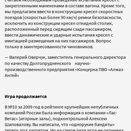
закрепленными манекенами в составе вагона. Кроме того,
мы предлагаем ввести в конструкцию кресел скоростных
поездов (скоростью более 90 км/ч) ремни безопасности,
исключить из конструкции кресел откидной столик,
расположенный перед сидящим сзади пассажиром,
ввести динамические и ударные испытания кресел с
имитацией размещения на них пассажиров. Вопрос
только в заинтересованности чиновников.
— Валерий Оверчук, заместитель генерального директора
по качеству Долгопрудненского научно-
производственного предприятия «Концерна ПВО «Алмаз-
Антей»
Игра продолжается
В №10 за 2009 год в рейтинге крупнейших непубличных
компаний России была информация о компании «Лас-
Вегас» (игорные залы), подконтрольной Алексею
Шаповалову. Вы написали, что «однорукие бандиты»
теперь под запретом. Но на самом деле игра не окончена.