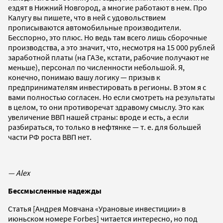
ездят в Нижний Новгород, а многие работают в нем. Про
Калугу вы пишете, что в ней с удовольствием
прописываются автомобильные производители.
Бесспорно, это плюс. Но ведь там всего лишь сборочные
производства, а это значит, что, несмотря на 15 000 рублей
заработной платы (на ГАЗе, кстати, рабочие получают не
меньше), персонал по численности небольшой. Я,
конечно, понимаю вашу логику — призыв к
предпринимателям инвестировать в регионы. В этом я с
вами полностью согласен. Но если смотреть на результаты
в целом, то они противоречат здравому смыслу. Это как
увеличение ВВП нашей страны: вроде и есть, а если
разбираться, то только в нефтянке — т. е. для большей
части РФ роста ВВП нет.
— Alex
Бессмысленные надежды
Статья [Андрея Мовчана «Урановые инвестиции» в
июньском номере Forbes] читается интересно, но под