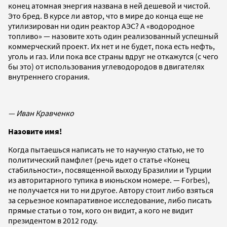
конец атомная энергия названа в ней дешевой и чистой.
Это бред. В курсе ли автор, что в мире до конца еще не
утилизирован ни один реактор АЭС? А «водородное
топливо» — назовите хоть один реализованный успешный
коммерческий проект. Их нет и не будет, пока есть нефть,
уголь и газ. Или пока все страны вдруг не откажутся (с чего
бы это) от использования углеводородов в двигателях
внутреннего сгорания.
— Иван Кравченко
Назовите имя!
Когда пытаешься написать не то научную статью, не то
политический памфлет (речь идет о статье «Конец
стабильности», посвященной выходу Бразилии и Турции
из авторитарного тупика в июньском номере. — Forbes),
не получается ни то ни другое. Автору стоит либо взяться
за серьезное компаративное исследование, либо писать
прямые статьи о том, кого он видит, а кого не видит
президентом в 2012 году.