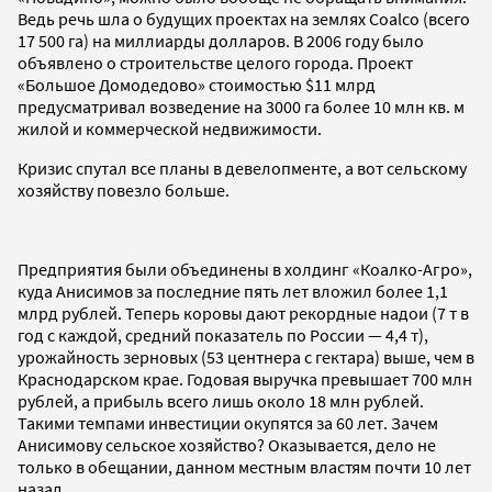
Ведь речь шла о будущих проектах на землях Coalco (всего
17 500 га) на миллиарды долларов. В 2006 году было
объявлено о строительстве целого города. Проект
«Большое Домодедово» стоимостью $11 млрд
предусматривал возведение на 3000 га более 10 млн кв. м
жилой и коммерческой недвижимости.
Кризис спутал все планы в девелопменте, а вот сельскому
хозяйству повезло больше.
Предприятия были объединены в холдинг «Коалко-Агро»,
куда Анисимов за последние пять лет вложил более 1,1
млрд рублей. Теперь коровы дают рекордные надои (7 т в
год с каждой, средний показатель по России — 4,4 т),
урожайность зерновых (53 центнера с гектара) выше, чем в
Краснодарском крае. Годовая выручка превышает 700 млн
рублей, а прибыль всего лишь около 18 млн рублей.
Такими темпами инвестиции окупятся за 60 лет. Зачем
Анисимову сельское хозяйство? Оказывается, дело не
только в обещании, данном местным властям почти 10 лет
назад.