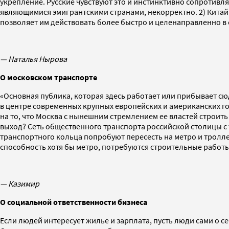
укрепление. Русские чувствуют это и инстинктивно сопротивл
являющимися эмигрантскими странами, некорректно. 2) Китай
позволяет им действовать более быстро и целенаправленно в 
— Наталья Нырова
О московском транспорте
«Основная публика, которая здесь работает или прибывает сю
в центре современных крупных европейских и американских го
на то, что Москва с нынешним стремлением ее властей строить
выход? Сеть общественного транспорта российской столицы с 
транспортного кольца попробуют пересесть на метро и тролле
способность хотя бы метро, потребуются строительные работы
— Казимир
О социальной ответственности бизнеса
Если людей интересует жилье и зарплата, пусть люди сами о се