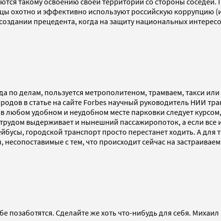
яются такому освоению своей территории со стороны соседей. 
цы охотно и эффективно используют российскую коррупцию (и
создании прецедента, когда на защиту национальных интересов
да по делам, пользуется метрополитеном, трамваем, такси ил
родов в статье на сайте Forbes научный руководитель НИИ тр
 в любом удобном и неудобном месте парковки следует курсом,
трудом выдерживает и нынешний пассажиропоток, а если все и
йбусы, городской транспорт просто перестанет ходить. А для
, несопоставимые с тем, что происходит сейчас на застраива
бе позаботятся. Сделайте же хоть что-нибудь для себя. Михаил