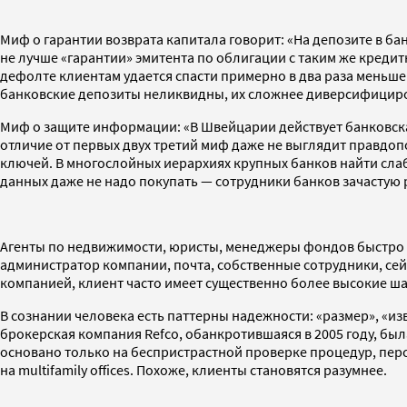
Миф о гарантии возврата капитала говорит: «На депозите в ба
не лучше «гарантии» эмитента по облигации с таким же кред
дефолте клиентам удается спасти примерно в два раза меньше
банковские депозиты неликвидны, их сложнее диверсифициро
Миф о защите информации: «В Швейцарии действует банковская
отличие от первых двух третий миф даже не выглядит правдоп
ключей. В многослойных иерархиях крупных банков найти сла
данных даже не надо покупать — сотрудники банков зачастую 
Агенты по недвижимости, юристы, менеджеры фондов быстро уз
администратор компании, почта, собственные сотрудники, се
компанией, клиент часто имеет существенно более высокие ш
В сознании человека есть паттерны надежности: «размер», «из
брокерская компания Refco, обанкротившаяся в 2005 году, бы
основано только на беспристрастной проверке процедур, перс
на multifamily offices. Похоже, клиенты становятся разумнее.