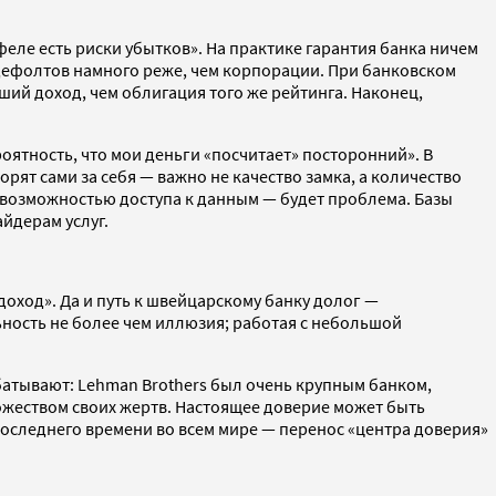
еле есть риски убытков». На практике гарантия банка ничем
 дефолтов намного реже, чем корпорации. При банковском
ший доход, чем облигация того же рейтинга. Наконец,
оятность, что мои деньги «посчитает» посторонний». В
ят сами за себя — важно не качество замка, а количество
 возможностью доступа к данным — будет проблема. Базы
йдерам услуг.
оход». Да и путь к швейцарскому банку долог —
ность не более чем иллюзия; работая с небольшой
абатывают: Lehman Brothers был очень крупным банком,
ожеством своих жертв. Настоящее доверие может быть
последнего времени во всем мире — перенос «центра доверия»