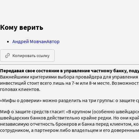
Кому верить
Андрей Мовчан
Автор
Копировать ссылку
Передавая свое состояние в управление частному банку, под
Важнейшими критериями выбора провайдера для управления к
инвестиций стоит всего лишь на 7-м или 8-м месте. Возможно
головах клиентов.
«Мифы о доверии» можно разделить на три группы: о защите с
Миф о защите средств гласит: «В крупном (особенно швейцарс
швейцарских банков действительно крайне редки. Но они край
независимую отчетность брокеров и банка перед клиентом, к
сотрудником, а партнером либо владельцем и его доверенными