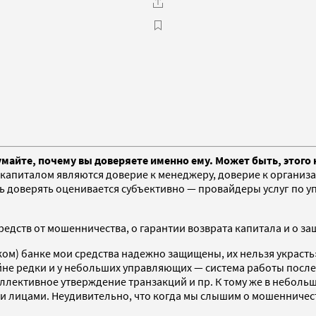
умайте, почему вы доверяете именно ему. Может быть, этого 
апиталом являются доверие к менеджеру, доверие к организа
сть доверять оценивается субъективно — провайдеры услуг по 
редств от мошенничества, о гарантии возврата капитала и о з
ком) банке мои средства надежно защищены, их нельзя украсть
не редки и у небольших управляющих — система работы послед
оллективное утверждение транзакций и пр. К тому же в небол
 лицами. Неудивительно, что когда мы слышим о мошенничеств