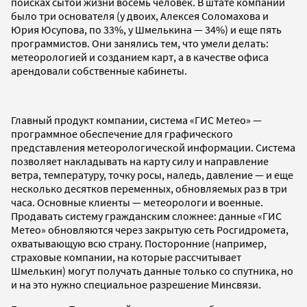
поисках сытой жизни восемь человек. В штате компании
было три основателя (у двоих, Алексея Соломахова и
Юрия Юсупова, по 33%, у Шмелькина — 34%) и еще пять
программистов. Они занялись тем, что умели делать:
метеорологией и созданием карт, а в качестве офиса
арендовали собственные кабинеты.
Главный продукт компании, система «ГИС Метео» —
программное обеспечение для графического
представления метеорологической информации. Система
позволяет накладывать на карту силу и направление
ветра, температуру, точку росы, наледь, давление — и еще
несколько десятков переменных, обновляемых раз в три
часа. Основные клиенты — метеорологи и военные.
Продавать систему гражданским сложнее: данные «ГИС
Метео» обновляются через закрытую сеть Росгидромета,
охватывающую всю страну. Посторонние (например,
страховые компании, на которые рассчитывает
Шмелькин) могут получать данные только со спутника, но
и на это нужно специальное разрешение Минсвязи.