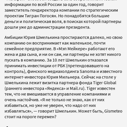
информации по всей России за один год, говорит
заместитель гендиректора компании по стратегическим
проектам Тигран Погосян. Но понадобятся большие
деньги и политическая воля, в поисках которой партнеры
дошли уже до администрации президента.
Амбиции Юрия Шмелькина простираются далеко, но свою
компанию он воспринимает как маленькое, почти
семейное предприятие. В «Мэп Мейкере» работают его
жена и два сына, и ни он сам, ни партнеры не хотят никого
пускать в компанию. За 10 лет Шмелькин отказался
принимать инвестиции от РБК (претендовавшего на
контроль), финского медиахолдинга Sanoma и известного
интернет-инвестора Юрия Мильнера. Сейчас на столе у
Шмелькина лежит визитка партнера фонда Tiger Global
(раннего инвестора «Яндекса» и Mail.ru). Tiger известен
тем, что не вмешивается в управление компаниями и
очень настойчив. «Я не только не знаю, как от них
избавиться, но уже не уверен, что надо от них
избавляться», — говорит Шмелькин. Может быть, Gismeteo
стоит на пороге перемен?