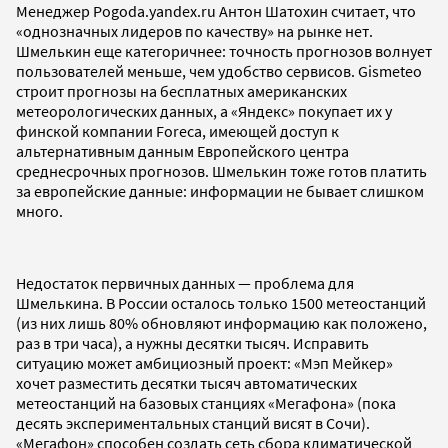
Менеджер Pogoda.yandex.ru Антон Шатохин считает, что
«однозначных лидеров по качеству» на рынке нет.
Шмелькин еще категоричнее: точность прогнозов волнует
пользователей меньше, чем удобство сервисов. Gismeteo
строит прогнозы на бесплатных американских
метеорологических данных, а «Яндекс» покупает их у
финской компании Foreca, имеющей доступ к
альтернативным данным Европейского центра
среднесрочных прогнозов. Шмелькин тоже готов платить
за европейские данные: информации не бывает слишком
много.
Недостаток первичных данных — проблема для
Шмелькина. В России осталось только 1500 метеостанций
(из них лишь 80% обновляют информацию как положено,
раз в три часа), а нужны десятки тысяч. Исправить
ситуацию может амбициозный проект: «Мэп Мейкер»
хочет разместить десятки тысяч автоматических
метеостанций на базовых станциях «Мегафона» (пока
десять экспериментальных станций висят в Сочи).
«Мегафон» способен создать сеть сбора климатической