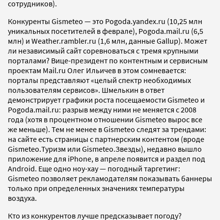
сотрудников).
Конкуренты Gismeteo — это Pogoda.yandex.ru (10,25 млн
уникальных посетителей в феврале), Pogoda.mail.ru (6,5
млн) и Weather.rambler.ru (1,6 млн, данные Gallup). Может
ли независимый сайт соревноваться с тремя крупными
порталами? Вице-президент по контентным и сервисным
проектам Mail.ru Олег Ильичев в этом сомневается:
порталы представляют «целый спектр необходимых
пользователям сервисов». Шмелькин в ответ
демонстрирует графики роста посещаемости Gismeteo и
Pogoda.mail.ru: разрыв между ними не меняется с 2008
года (хотя в процентном отношении Gismeteo вырос все
же меньше). Тем не менее в Gismeteo следят за трендами:
на сайте есть страницы с партнерским контентом (вроде
Gismeteo.Туризм или Gismeteo.Звезды), недавно вышло
приложение для iPhone, в апреле появится и раздел под
Android. Еще одно ноу-хау — погодный таргетинг:
Gismeteo позволяет рекламодателям показывать баннеры
только при определенных значениях температуры
воздуха.
Кто из конкурентов лучше предсказывает погоду?