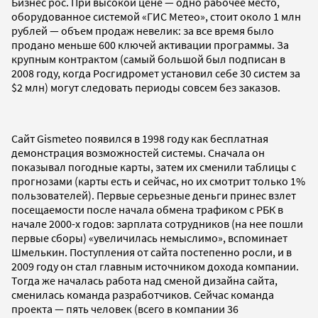
Бизнес рос. При высокой цене — одно рабочее место,
оборудованное системой «ГИС Метео», стоит около 1 млн
рублей — объем продаж невелик: за все время было
продано меньше 600 ключей активации программы. За
крупным контрактом (самый большой был подписан в
2008 году, когда Росгидромет установил себе 30 систем за
$2 млн) могут следовать периоды совсем без заказов.
Сайт Gismeteo появился в 1998 году как бесплатная
демонстрация возможностей системы. Сначала он
показывал погодные карты, затем их сменили таблицы с
прогнозами (карты есть и сейчас, но их смотрит только 1%
пользователей). Первые серьезные деньги принес взлет
посещаемости после начала обмена трафиком с РБК в
начале 2000-х годов: зарплата сотрудников (на нее пошли
первые сборы) «увеличилась немыслимо», вспоминает
Шмелькин. Поступления от сайта постепенно росли, и в
2009 году он стал главным источником дохода компании.
Тогда же началась работа над сменой дизайна сайта,
сменилась команда разработчиков. Сейчас команда
проекта — пять человек (всего в компании 36