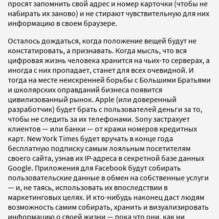
просят запомнить свой адрес и номер карточки (чтобы не
набирать их заново) и не стирают чувствительную для них
информацию в своем браузере.
Осталось дождаться, когда положение вещей будут не
констатировать, а признавать. Когда мысль, что вся
цифровая жизнь человека хранится на чьих-то серверах, а
иногда с них пропадает, станет для всех очевидной. И
тогда на месте неискренней борьбы с Большими Братьями
и школярских оправданий бизнеса появится
цивилизованный рынок. Apple (или доверенный
разработчик) будет брать с пользователей деньги за то,
чтобы не следить за их телефонами. Sony застрахует
клиентов — или банки — от кражи номеров кредитных
карт. New York Times будет вручать в конце года
бесплатную подписку самым лояльным посетителям
своего сайта, узнав их IP-адреса в секретной базе данных
Google. Приложения для Facebook будут собирать
пользовательские данные в обмен на собственные услуги
— и, не таясь, использовать их впоследствии в
маркетинговых целях. И кто-нибудь наконец даст людям
возможность самим собирать, хранить и визуализировать
информацию о своей жизни — пока что они, как ни