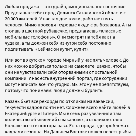
Любая продажа — это драйв, эмоциональное состояние.
Представьте себе город Долинск Сахалинской области с
20 000 жителей. У нас там две точки, работает пять
человек. Мимо проходят суровые люди с рыбозавода. А ты
стоишь в цветной рубашечке, предлагаешь «классные
мобильные телефоны». Они смотрят на тебя как на
чудака, а ты должен себя изнутри себя постоянно
подпитывать: «Сейчас он купит, купит».
Или вот в якутском городе Мирный у нас пять человек. До
них можно добраться только на самолете. Важно, чтобы
они не чувствовали себя оторванными от остальной
компании. У нас есть внутренний портал, где сотрудники
могут написать все что угодно. Мы этому не препятствуем,
потому что понимаем: люди должны бурлить.
Казань бьет все рекорды по откликам на вакансии,
текучести кадров почти нет. Сложнее всего найти людей в
Екатеринбурге и Питере. Мы в семь раз увеличили там
количество объявлений о вакансиях, а откликов стало
больше всего в полтора раза. Есть города, где проблема с
кадрами сезонна. На Дальнем Востоке пошел нерест рыбы