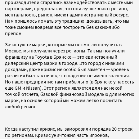
производители старались взаимодействовать с местными
партнерами, предполагая, что они лучше знают регион,
ментальность, рынок, имеют административный ресурс.
Нам пришлось ломать эту традицию: доказывать, что мы
тоже сможем вовремя все построить без каких-либо
препон.
Зачастую те марки, которые мы не смогли получить в
Москве, мы получали через регионы. Так мы получили
франшизу на Toyota в Брянске — это единственный
дилерский центр марки в городе. Это город с низкими
доходами, даже кризис не особо был заметен — уровень
развития был так низок, что падение не имело значения.
Но наше предприятие там прибыльно (в Брянске у нас есть
еще GM и Nissan). Этот регион является для нас некой
точкой отсчета, базовой финансовой моделью для многих
марок, на основе которой мы можем легко посчитать
любой регион.
Когда наступил кризис, мы заморозили порядка 20 строек
по регионам. Кризис уничтожил часть игроков,