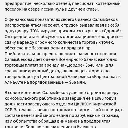
предприятие, несколько отелей, пансионат, коттеджный
поселок на озере Иссык-Куль и другие активы.
О финансовых показателях своего бизнеса Салымбеков
распространяться не хочет, с трудом выдавливая из себя
одну цифру: 70% выручки приходится на рынок «Дордой».
Он предпочитает обсуждать организационные вопросы —
сдачу в аренду огромного количества торговых точек,
обеспечение безопасности и порядка и пр.
Приблизительное представление о размере состояния
Салымбекова дает оценка Всемирного банка: ежегодно
торговцы платят за аренду на «Дордое» $540 млн. Для
сравнения: арендный доход владельцев второго по
товарообороту в Центральной Азии рынка «Барахолка» в
Алма-Ате на порядок меньше — $66 млн.
В советское время Салымбеков успешно строил карьеру
комсомольского работника и завершил ее в 1986 году в
должности заведующего отделом ЦК ЛКСМ Киргизской
ССР. Затем возглавил спорткомитет киргизской столицы, в
составе делегаций много ездил по зарубежным странам,
из любопытства обращая внимание на предприятия
торговли. Большое впечатление на будущего