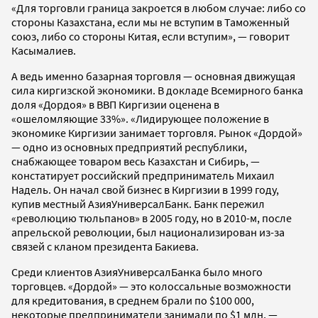
«Для торговли граница закроется в любом случае: либо со
стороны Казахстана, если мы не вступим в Таможенный
союз, либо со стороны Китая, если вступим», — говорит
Касымалиев.
А ведь именно базарная торговля — основная движущая
сила киргизской экономики. В докладе Всемирного банка
доля «Дордоя» в ВВП Киргизии оценена в
«ошеломляющие 33%». «Лидирующее положение в
экономике Киргизии занимает торговля. Рынок «Дордой»
— одно из основных предприятий республики,
снабжающее товаром весь Казахстан и Сибирь, —
констатирует российский предприниматель Михаил
Надель. Он начал свой бизнес в Киргизии в 1999 году,
купив местный АзияУниверсалБанк. Банк пережил
«революцию тюльпанов» в 2005 году, но в 2010-м, после
апрельской революции, был национализирован из-за
связей с кланом президента Бакиева.
Среди клиентов АзияУниверсалБанка было много
торговцев. «Дордой» — это колоссальные возможности
для кредитования, в среднем брали по $100 000,
некоторые предприниматели занимали по $1 млн, —