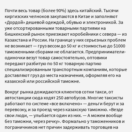
Почти весь товар (более 90%) здесь китайский. Тысячи
киргизских челноков закупаются в Китае и заполняют
«Дордой» дешевой одеждой, обувью и электроникой. За
уже отсортированными товарными партиями на
бишкекский рынок приезжают коробейники с севера — из
Казахстана и России. На границе у них серьезных проблем
не возникает — груз весом до 50 кг и стоимостью до $1000
таможенными сборами не облагается. Предприниматели-
одиночки везут товар самостоятельно, оптовики
передают разбитую по 50 кг товарную партию
специализированным транспортным компаниям, которые
доставляют груз до места назначения, оформляя его на
казахской или российской таможне.
Вокруг рынка дожидаются клиентов сотни такси, от
автостанции сюда ходят 250 автобусов. Многие таксисты
работают по системе «все включено» — деньги берут и за
перевозку, и за проезд через казахскую таможню. «Везде
свои люди, — улыбается один из них. — А можем вообще
без таможни, через речку». Формально у таможенников и
пограничников нет причин задерживать торговцев на