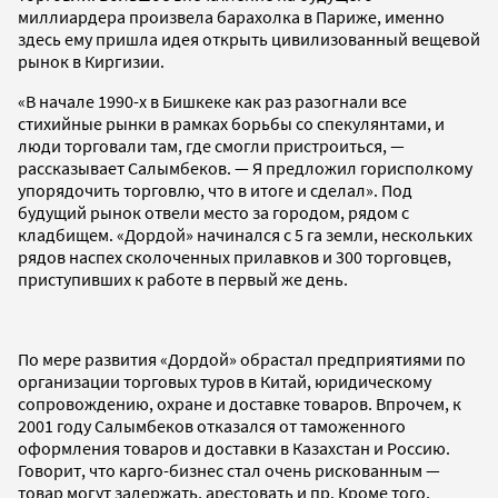
миллиардера произвела барахолка в Париже, именно
здесь ему пришла идея открыть цивилизованный вещевой
рынок в Киргизии.
«В начале 1990-х в Бишкеке как раз разогнали все
стихийные рынки в рамках борьбы со спекулянтами, и
люди торговали там, где смогли пристроиться, —
рассказывает Салымбеков. — Я предложил горисполкому
упорядочить торговлю, что в итоге и сделал». Под
будущий рынок отвели место за городом, рядом с
кладбищем. «Дордой» начинался с 5 га земли, нескольких
рядов наспех сколоченных прилавков и 300 торговцев,
приступивших к работе в первый же день.
По мере развития «Дордой» обрастал предприятиями по
организации торговых туров в Китай, юридическому
сопровождению, охране и доставке товаров. Впрочем, к
2001 году Салымбеков отказался от таможенного
оформления товаров и доставки в Казахстан и Россию.
Говорит, что карго-бизнес стал очень рискованным —
товар могут задержать, арестовать и пр. Кроме того,