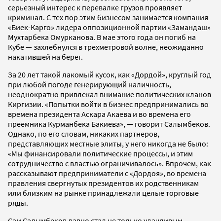
серьезный интерес к перевалке грузов проявляет
криминал. С тех пор этим бизнесом занимается компания
«Биек-Карго» лидера оппозиционной партии «Замандаш»
Мухтарбека Омурканова. В мае этого года он погиб на
Кубе — захлебнулся в трехметровой волне, неожиданно
накатившей на берег.
За 20 лет такой лакомый кусок, как «Дордой», круглый год
при любой погоде генерирующий наличность,
неоднократно привлекал внимание политических кланов
Киргизии. «Попытки войти в бизнес предпринимались во
времена президента Аскара Акаева и во времена его
преемника Курманбека Бакиева», — говорит Салымбеков.
Однако, по его словам, никаких партнеров,
представляющих местные элиты, у него никогда не было:
«Мы финансировали политические процессы, и этим
сотрудничество с властью ограничивалось». Впрочем, как
рассказывают предприниматели с «Дордоя», во времена
правления свергнутых президентов их родственникам
или близким на рынке принадлежали целые торговые
ряды.
Сам Салымбеков давно стал не только удачливым