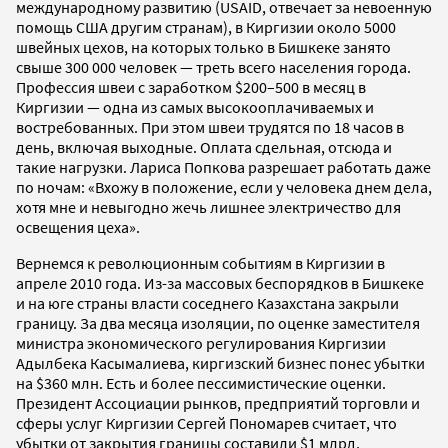
международному развитию (USAID, отвечает за невоенную
помощь США другим странам), в Киргизии около 5000
швейных цехов, на которых только в Бишкеке занято
свыше 300 000 человек — треть всего населения города.
Профессия швеи с заработком $200–500 в месяц в
Киргизии — одна из самых высокооплачиваемых и
востребованных. При этом швеи трудятся по 18 часов в
день, включая выходные. Оплата сдельная, отсюда и
такие нагрузки. Лариса Попкова разрешает работать даже
по ночам: «Вхожу в положение, если у человека днем дела,
хотя мне и невыгодно жечь лишнее электричество для
освещения цеха».
Вернемся к революционным событиям в Киргизии в
апреле 2010 года. Из-за массовых беспорядков в Бишкеке
и на юге страны власти соседнего Казахстана закрыли
границу. За два месяца изоляции, по оценке заместителя
министра экономического регулирования Киргизии
Адылбека Касымалиева, киргизский бизнес понес убытки
на $360 млн. Есть и более пессимистические оценки.
Президент Ассоциации рынков, предприятий торговли и
сферы услуг Киргизии Сергей Пономарев считает, что
убытки от закрытия границы составили $1 млрд.