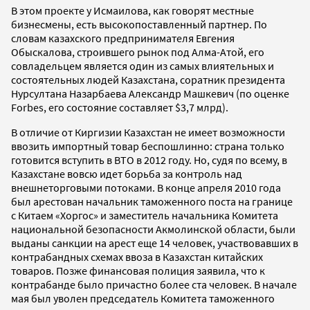
В этом проекте у Исмаилова, как говорят местные
бизнесмены, есть высокопоставленный партнер. По
словам казахского предпринимателя Евгения
Обыскалова, строившего рынок под Алма-Атой, его
совладельцем является один из самых влиятельных и
состоятельных людей Казахстана, соратник президента
Нурсултана Назарбаева Александр Машкевич (по оценке
Forbes, его состояние составляет $3,7 млрд).
В отличие от Киргизии Казахстан не имеет возможности
ввозить импортный товар беспошлинно: страна только
готовится вступить в ВТО в 2012 году. Но, судя по всему, в
Казахстане вовсю идет борьба за контроль над
внешнеторговыми потоками. В конце апреля 2010 года
был арестован начальник таможенного поста на границе
с Китаем «Хоргос» и заместитель начальника Комитета
национальной безопасности Акмолинской области, были
выданы санкции на арест еще 14 человек, участвовавших в
контрабандных схемах ввоза в Казахстан китайских
товаров. Позже финансовая полиция заявила, что к
контрабанде было причастно более ста человек. В начале
мая был уволен председатель Комитета таможенного