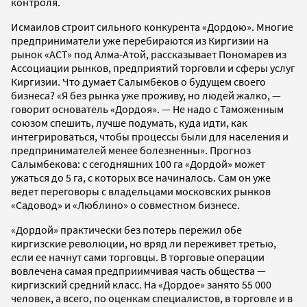
контроля.
Исмаилов строит сильного конкурента «Дордою». Многие
предприниматели уже перебираются из Киргизии на
рынок «АСТ» под Алма-Атой, рассказывает Пономарев из
Ассоциации рынков, предприятий торговли и сферы услуг
Киргизии. Что думает Салымбеков о будущем своего
бизнеса? «Я без рынка уже проживу, но людей жалко, —
говорит основатель «Дордоя». — Не надо с Таможенным
союзом спешить, лучше подумать, куда идти, как
интегрироваться, чтобы процессы были для населения и
предпринимателей менее болезненны». Прогноз
Салымбекова: с сегодняшних 100 га «Дордой» может
ужаться до 5 га, с которых все начиналось. Сам он уже
ведет переговоры с владельцами московских рынков
«Садовод» и «Люблино» о совместном бизнесе.
«Дордой» практически без потерь пережил обе
киргизские революции, но вряд ли переживет третью,
если ее начнут сами торговцы. В торговые операции
вовлечена самая предприимчивая часть общества —
киргизский средний класс. На «Дордое» занято 55 000
человек, а всего, по оценкам специалистов, в торговле и в