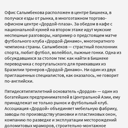
Офис Салымбекова расположен в центре Бишкека, в
получасе езды от рынка, в многоэтажном торгово-
офисном центре «Дордой-плаза». За обедом в кафе с
национальной кухней на втором этаже идут мужские
неспешные разговоры, например о предстоящем матче
футбольного клуба «Дордой-Динамо», многократного
чемпиона страны. Салымбеков — страстный поклонник
спорта, любит футбол, волейбол, лыжные гонки. Одна из
обсуждавшихся за столом тем: как найти в Бишкеке
переводчика с португальского для приехавших из
Бразилии тренеров «Дордой-Динамо». Ни один из двух
приглашенных специалистов, как оказалось, не говорит
по-английски.
Пятидесятипятилетний основатель «Дордоя» — один из
богатейших предпринимателей в Центральной Азии, ему
принадлежат не только рынок и футбольный клуб.
Ассоциация «Дордой» объединяет мебельную фабрику,
заводы по производству упаковки и пластиковых окон,
компанию по разведке и эксплуатации месторождений
доломитовых мраморов, строительно-монтажное