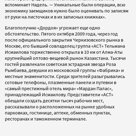
вспоминает Надель. — Уникальные были операции, всю
экономику заемщиков нужно было оценивать по записям
от руки на листочках и в их записных книжках».
Благополучию «Дордоя» угрожает еще одно
обстоятельство. Пятого октября 2009 года, через год
после официального закрытия Черкизовского рынка в
Москве, его бывший совладелец группа «АСТ» Тельмана
Исмаилова торжественно открыла в 10 км от Алма-Аты
крупнейший оптово-вещевой рынок Казахстана. Тысячи
гостей развлекали советская эстрадная звезда Роза
Рымбаева, девушки из московской группы «Фабрика» и
местные знаменитости. Среди зрителей разыгрывались
сотовые телефоны, плазменные панели и путевки в
«самый престижный отель мира» «Мардан Палас»,
принадлежащий Исмаилову. Представители «АСТ»
обещали создать десятки тысяч рабочих мест,
рассказывали о расположенных на рынке удобных
парковках, гостинице, аптеке, обменных пунктах,
ресторанах и таможенном терминале.