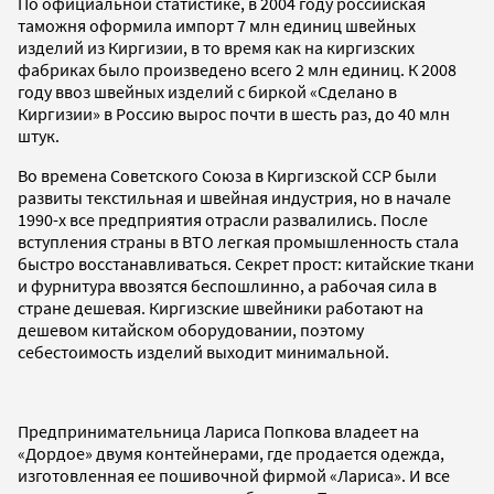
По официальной статистике, в 2004 году российская
таможня оформила импорт 7 млн единиц швейных
изделий из Киргизии, в то время как на киргизских
фабриках было произведено всего 2 млн единиц. К 2008
году ввоз швейных изделий с биркой «Сделано в
Киргизии» в Россию вырос почти в шесть раз, до 40 млн
штук.
Во времена Советского Союза в Киргизской ССР были
развиты текстильная и швейная индустрия, но в начале
1990-х все предприятия отрасли развалились. После
вступления страны в ВТО легкая промышленность стала
быстро восстанавливаться. Секрет прост: китайские ткани
и фурнитура ввозятся беспошлинно, а рабочая сила в
стране дешевая. Киргизские швейники работают на
дешевом китайском оборудовании, поэтому
себестоимость изделий выходит минимальной.
Предпринимательница Лариса Попкова владеет на
«Дордое» двумя контейнерами, где продается одежда,
изготовленная ее пошивочной фирмой «Лариса». И все