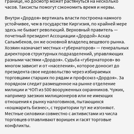
границе, но досмотр может растянуться на несколько
часов. Таксисты помогут сэкономить время и нервы.
Внутри «Дордоя» вертикаль власти построена намного
устойчивее, чем в государстве Киргизия, по крайней мере
здесь не бывает революций. Верховный правитель —
почетный президент Ассоциации «Дордой» Аскар
Салымбеков, он же основной владелец вещевого рынка.
Хозяин назначает местных «губернаторов» — генеральных
директоров структурных подразделений, управляющих
разными частями «Дордоя». Судьба «губернаторов» во
многом зависит и от «населения», которое доносит до
президента свое недовольство через избираемых
торговцами старших по рядам и профсоюз «Дордоя». За
порядком следит размещенное на рынке отделение
милиции и ЧОП из 500 вооруженных охранников. Чужих,
например заезжих милиционеров или не имеющих
отношения к рынку налоговиков, пытающихся
«кошмарить бизнес», с территории тут же изгоняют.
Местные силовики совместно с активистами из числа
торговцев отлавливают воришек и гасят торговые
конфликты.