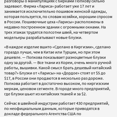
разговоры о манипуляциях с бирками Попкову сильно
задевают. Фирма «Лариса» работает уже 17 лет и
занимается исключительно пошивом женской одежды,
которая пользуется, по словам хозяйки, хорошим спросом
в России. Пошивочные цеха «Ларисы» расположены в
недавно построенном здании с огромными окнами. На
трех этажах трудятся полсотни швей, на четвертом
модельеры разрабатывают новые блузки.
«В каждое изделие вшито «Сделано в Киргизии», сделано
гораздо лучше, чем в Китае или Турции, но при этом
дешевле. — Попкова показывает разноцветные блузки
одну за другой. — Все ткани из Кореи, очень много ручной
работы, вышивки. Какой смысл брать дешевый китайский
товар?» Блузки от «Ларисы» на «Дордое» стоят от $5 до
$17, в России они продаются в несколько раз дороже.
Попкова работает в достаточно высоком, по киргизским
меркам, ценовом сегменте. В городе много предприятий,
где блузки шьют из китайских тканей и за $2.
Сейчас в швейной индустрии работает 430 предприятий,
по неофициальным данным, которые приводятся в
докладе федерального Агентства США по