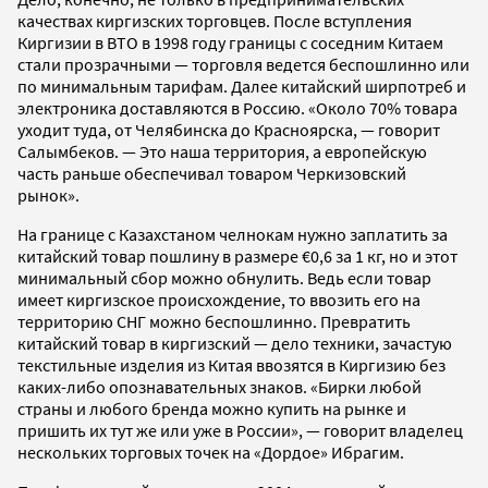
качествах киргизских торговцев. После вступления
Киргизии в ВТО в 1998 году границы с соседним Китаем
стали прозрачными — торговля ведется беспошлинно или
по минимальным тарифам. Далее китайский ширпотреб и
электроника доставляются в Россию. «Около 70% товара
уходит туда, от Челябинска до Красноярска, — говорит
Салымбеков. — Это наша территория, а европейскую
часть раньше обеспечивал товаром Черкизовский
рынок».
На границе с Казахстаном челнокам нужно заплатить за
китайский товар пошлину в размере €0,6 за 1 кг, но и этот
минимальный сбор можно обнулить. Ведь если товар
имеет киргизское происхождение, то ввозить его на
территорию СНГ можно беспошлинно. Превратить
китайский товар в киргизский — дело техники, зачастую
текстильные изделия из Китая ввозятся в Киргизию без
каких-либо опознавательных знаков. «Бирки любой
страны и любого бренда можно купить на рынке и
пришить их тут же или уже в России», — говорит владелец
нескольких торговых точек на «Дордое» Ибрагим.