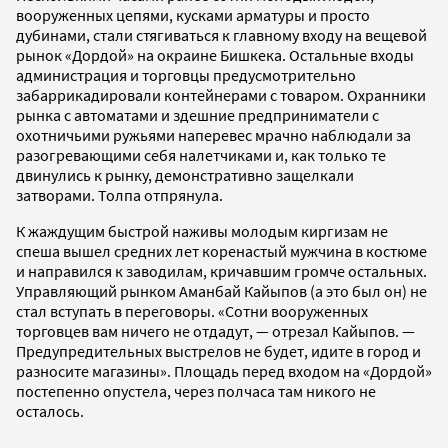
вооруженных цепями, кусками арматуры и просто
дубинами, стали стягиваться к главному входу на вещевой
рынок «Дордой» на окраине Бишкека. Остальные входы
администрация и торговцы предусмотрительно
забаррикадировали контейнерами с товаром. Охранники
рынка с автоматами и здешние предприниматели с
охотничьими ружьями наперевес мрачно наблюдали за
разогревающими себя налетчиками и, как только те
двинулись к рынку, демонстративно защелкали
затворами. Толпа отпрянула.
К жаждущим быстрой наживы молодым киргизам не
спеша вышел средних лет коренастый мужчина в костюме
и направился к заводилам, кричавшим громче остальных.
Управляющий рынком Аманбай Кайыпов (а это был он) не
стал вступать в переговоры. «Сотни вооруженных
торговцев вам ничего не отдадут, — отрезал Кайыпов. —
Предупредительных выстрелов не будет, идите в город и
разносите магазины». Площадь перед входом на «Дордой»
постепенно опустела, через полчаса там никого не
осталось.