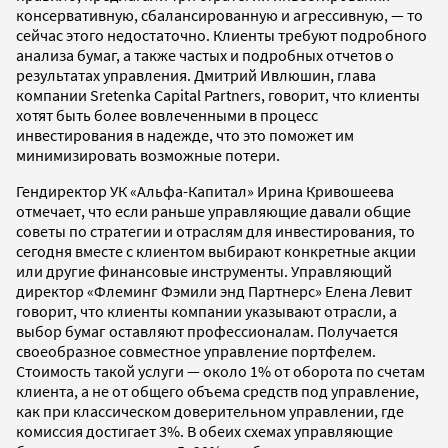
консервативную, сбалансированную и агрессивную, — то
сейчас этого недостаточно. Клиенты требуют подробного
анализа бумаг, а также частых и подробных отчетов о
результатах управления. Дмитрий Ивлюшин, глава
компании Sretenka Capital Partners, говорит, что клиенты
хотят быть более вовлеченными в процесс
инвестирования в надежде, что это поможет им
минимизировать возможные потери.
Гендиректор УК «Альфа-Капитал» Ирина Кривошеева
отмечает, что если раньше управляющие давали общие
советы по стратегии и отраслям для инвестирования, то
сегодня вместе с клиентом выбирают конкретные акции
или другие финансовые инструменты. Управляющий
директор «Флеминг Фэмили энд Партнерс» Елена Левит
говорит, что клиенты компании указывают отрасли, а
выбор бумаг оставляют профессионалам. Получается
своеобразное совместное управление портфелем.
Стоимость такой услуги — около 1% от оборота по счетам
клиента, а не от общего объема средств под управление,
как при классическом доверительном управлении, где
комиссия достигает 3%. В обеих схемах управляющие