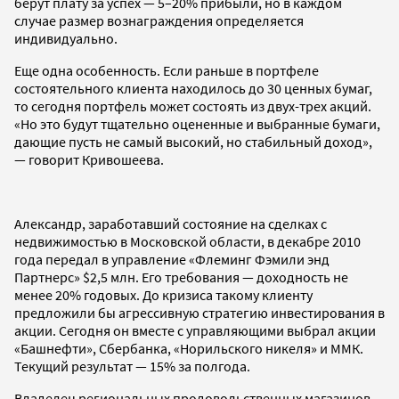
берут плату за успех — 5–20% прибыли, но в каждом
случае размер вознаграждения определяется
индивидуально.
Еще одна особенность. Если раньше в портфеле
состоятельного клиента находилось до 30 ценных бумаг,
то сегодня портфель может состоять из двух-трех акций.
«Но это будут тщательно оцененные и выбранные бумаги,
дающие пусть не самый высокий, но стабильный доход»,
— говорит Кривошеева.
Александр, заработавший состояние на сделках с
недвижимостью в Московской области, в декабре 2010
года передал в управление «Флеминг Фэмили энд
Партнерс» $2,5 млн. Его требования — доходность не
менее 20% годовых. До кризиса такому клиенту
предложили бы агрессивную стратегию инвестирования в
акции. Сегодня он вместе с управляющими выбрал акции
«Башнефти», Сбербанка, «Норильского никеля» и ММК.
Текущий результат — 15% за полгода.
Владелец региональных продовольственных магазинов