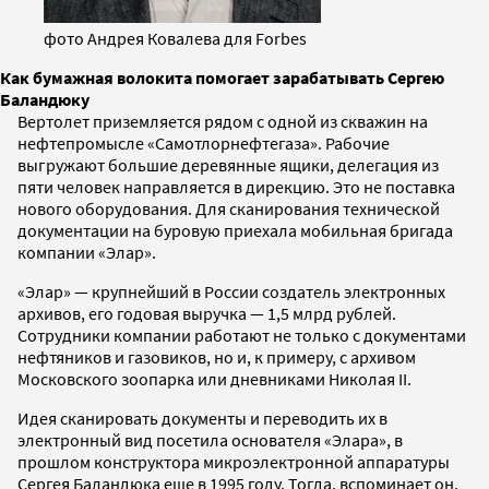
фото Андрея Ковалева для Forbes
Как бумажная волокита помогает зарабатывать Сергею
Баландюку
Вертолет приземляется рядом с одной из скважин на
нефтепромысле «Самотлорнефтегаза». Рабочие
выгружают большие деревянные ящики, делегация из
пяти человек направляется в дирекцию. Это не поставка
нового оборудования. Для сканирования технической
документации на буровую приехала мобильная бригада
компании «Элар».
«Элар» — крупнейший в России создатель электронных
архивов, его годовая выручка — 1,5 млрд рублей.
Сотрудники компании работают не только с документами
нефтяников и газовиков, но и, к примеру, с архивом
Московского зоопарка или дневниками Николая II.
Идея сканировать документы и переводить их в
электронный вид посетила основателя «Элара», в
прошлом конструктора микроэлектронной аппаратуры
Сергея Баландюка еще в 1995 году. Тогда, вспоминает он,