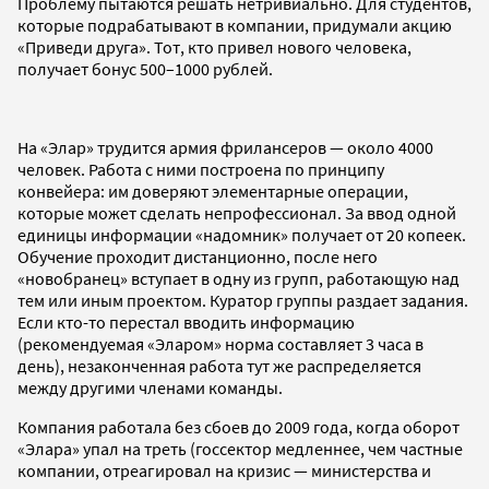
Проблему пытаются решать нетривиально. Для студентов,
которые подрабатывают в компании, придумали акцию
«Приведи друга». Тот, кто привел нового человека,
получает бонус 500–1000 рублей.
На «Элар» трудится армия фрилансеров — около 4000
человек. Работа с ними построена по принципу
конвейера: им доверяют элементарные операции,
которые может сделать непрофессионал. За ввод одной
единицы информации «надомник» получает от 20 копеек.
Обучение проходит дистанционно, после него
«новобранец» вступает в одну из групп, работающую над
тем или иным проектом. Куратор группы раздает задания.
Если кто-то перестал вводить информацию
(рекомендуемая «Эларом» норма составляет 3 часа в
день), незаконченная работа тут же распределяется
между другими членами команды.
Компания работала без сбоев до 2009 года, когда оборот
«Элара» упал на треть (госсектор медленнее, чем частные
компании, отреагировал на кризис — министерства и