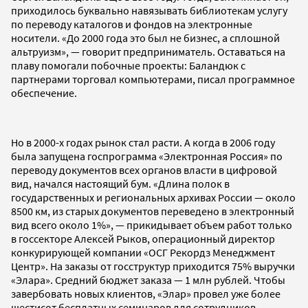
приходилось буквально навязывать библиотекам услугу
по переводу каталогов и фондов на электронные
носители. «До 2000 года это был не бизнес, а сплошной
альтруизм», — говорит предприниматель. Оставаться на
плаву помогали побочные проекты: Баландюк с
партнерами торговал компьютерами, писал программное
обеспечение.
Но в 2000-х годах рынок стал расти. А когда в 2006 году
была запущена госпрограмма «Электронная Россия» по
переводу документов всех органов власти в цифровой
вид, начался настоящий бум. «Длина полок в
государственных и региональных архивах России — около
8500 км, из старых документов переведено в электронный
вид всего около 1%», — прикидывает объем работ только
в госсекторе Алексей Рыков, операционный директор
конкурирующей компании «ОСГ Рекордз Менеджмент
Центр». На заказы от госструктур приходится 75% выручки
«Элара». Средний бюджет заказа — 1 млн рублей. Чтобы
завербовать новых клиентов, «Элар» провел уже более
шестисот бесплатных семинаров для сотрудников