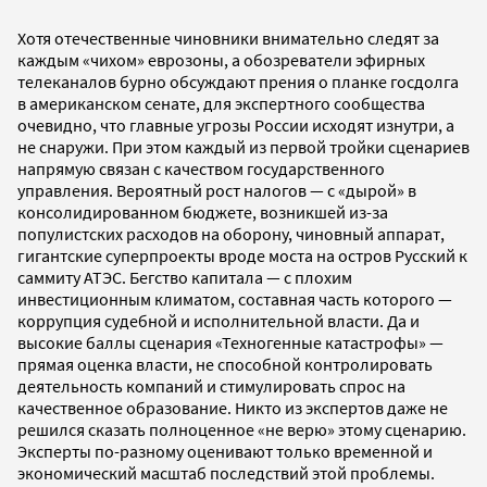
Хотя отечественные чиновники внимательно следят за
каждым «чихом» еврозоны, а обозреватели эфирных
телеканалов бурно обсуждают прения о планке госдолга
в американском сенате, для экспертного сообщества
очевидно, что главные угрозы России исходят изнутри, а
не снаружи. При этом каждый из первой тройки сценариев
напрямую связан с качеством государственного
управления. Вероятный рост налогов — с «дырой» в
консолидированном бюджете, возникшей из-за
популистских расходов на оборону, чиновный аппарат,
гигантские суперпроекты вроде моста на остров Русский к
саммиту АТЭС. Бегство капитала — с плохим
инвестиционным климатом, составная часть которого —
коррупция судебной и исполнительной власти. Да и
высокие баллы сценария «Техногенные катастрофы» —
прямая оценка власти, не способной контролировать
деятельность компаний и стимулировать спрос на
качественное образование. Никто из экспертов даже не
решился сказать полноценное «не верю» этому сценарию.
Эксперты по-разному оценивают только временной и
экономический масштаб последствий этой проблемы.