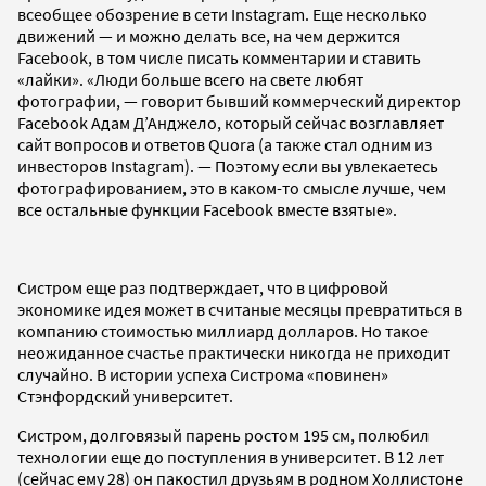
всеобщее обозрение в сети Instagram. Еще несколько
движений — и можно делать все, на чем держится
Facebook, в том числе писать комментарии и ставить
«лайки». «Люди больше всего на свете любят
фотографии, — говорит бывший коммерческий директор
Facebook Адам Д’Анджело, который сейчас возглавляет
сайт вопросов и ответов Quora (а также стал одним из
инвесторов Instagram). — Поэтому если вы увлекаетесь
фотографированием, это в каком-то смысле лучше, чем
все остальные функции Facebook вместе взятые».
Систром еще раз подтверждает, что в цифровой
экономике идея может в считаные месяцы превратиться в
компанию стоимостью миллиард долларов. Но такое
неожиданное счастье практически никогда не приходит
случайно. В истории успеха Систрома «повинен»
Стэнфордский университет.
Систром, долговязый парень ростом 195 см, полюбил
технологии еще до поступления в университет. В 12 лет
(сейчас ему 28) он пакостил друзьям в родном Холлистоне