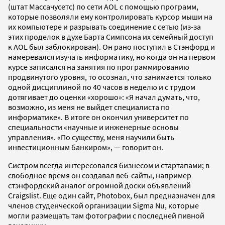
(штат Массачусетс) по сети AOL с помощью программ,
которые позволяли ему контролировать курсор мыши на
их компьютере и разрывать соединение с сетью (из-за
этих проделок в духе Барта Симпсона их семейный доступ
к AOL был заблокирован). Он рано поступил в Стэнфорд и
намеревался изучать информатику, но когда он на первом
курсе записался на занятия по программированию
продвинутого уровня, то осознал, что занимается только
одной дисциплиной по 40 часов в неделю и с трудом
дотягивает до оценки «хорошо»: «Я начал думать, что,
возможно, из меня не выйдет специалиста по
информатике». В итоге он окончил университет по
специальности «научные и инженерные основы
управления». «По существу, меня научили быть
инвестиционным банкиром», — говорит он.
Систром всегда интересовался бизнесом и стартапами; в
свободное время он создавал веб-сайты, например
стэнфордский аналог огромной доски объявлений
Craigslist. Еще один сайт, Photobox, был предназначен для
членов студенческой организации Sigma Nu, которые
могли размещать там фотографии с последней пивной