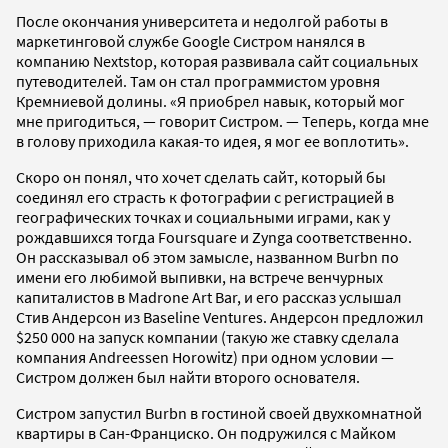
После окончания университета и недолгой работы в
маркетинговой службе Google Систром нанялся в
компанию Nextstop, которая развивала сайт социальных
путеводителей. Там он стал программистом уровня
Кремниевой долины. «Я приобрел навык, который мог
мне пригодиться, — говорит Систром. — Теперь, когда мне
в голову приходила какая-то идея, я мог ее воплотить».
Скоро он понял, что хочет сделать сайт, который бы
соединял его страсть к фотографии с регистрацией в
географических точках и социальными играми, как у
рождавшихся тогда Foursquare и Zynga соответственно.
Он рассказывал об этом замысле, названном Burbn по
имени его любимой выпивки, на встрече венчурных
капиталистов в Madrone Art Bar, и его рассказ услышал
Стив Андерсон из Baseline Ventures. Андерсон предложил
$250 000 на запуск компании (такую же ставку сделала
компания Andreessen Horowitz) при одном условии —
Систром должен был найти второго основателя.
Систром запустил Burbn в гостиной своей двухкомнатной
квартиры в Сан-Франциско. Он подружился с Майком