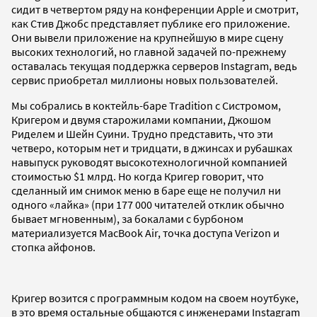
сидит в четвертом ряду на конференции Apple и смотрит,
как Стив Джобс представляет публике его приложение.
Они вывели приложение на крупнейшую в мире сцену
высоких технологий, но главной задачей по-прежнему
оставалась текущая поддержка серверов Instagram, ведь
сервис приобретал миллионы новых пользователей.
Мы собрались в коктейль-баре Tradition с Систромом,
Кригером и двумя старожилами компании, Джошом
Риделем и Шейн Суини. Трудно представить, что эти
четверо, которым нет и тридцати, в джинсах и рубашках
навыпуск руководят высокотехнологичной компанией
стоимостью $1 млрд. Но когда Кригер говорит, что
сделанный им снимок меню в баре еще не получил ни
одного «лайка» (при 177 000 читателей отклик обычно
бывает мгновенным), за бокалами с бурбоном
материализуется MacBook Air, точка доступа Verizon и
стопка айфонов.
Кригер возится с программным кодом на своем ноутбуке,
в это время остальные общаются с инженерами Instagram