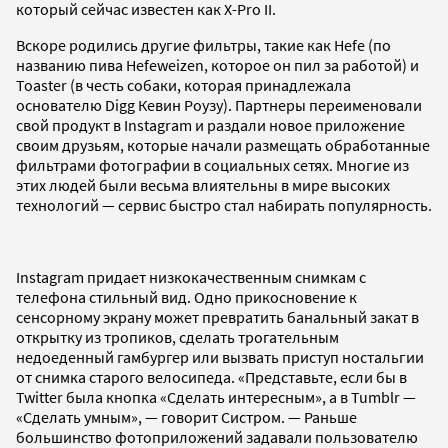
который сейчас известен как X-Pro II.
Вскоре родились другие фильтры, такие как Hefe (по
названию пива Hefeweizen, которое он пил за работой) и
Toaster (в честь собаки, которая принадлежала
основателю Digg Кевин Роузу). Партнеры переименовали
свой продукт в Instagram и раздали новое приложение
своим друзьям, которые начали размещать обработанные
фильтрами фотографии в социальных сетях. Многие из
этих людей были весьма влиятельны в мире высоких
технологий — сервис быстро стал набирать популярность.
Instagram придает низкокачественным снимкам с
телефона стильный вид. Одно прикосновение к
сенсорному экрану может превратить банальный закат в
открытку из тропиков, сделать трогательным
недоеденный гамбургер или вызвать приступ ностальгии
от снимка старого велосипеда. «Представьте, если бы в
Twitter была кнопка «Сделать интересным», а в Tumblr —
«Сделать умным», — говорит Систром. — Раньше
большинство фотоприложений задавали пользователю