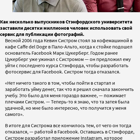
Как несколько выпускников Стэнфордского университета
заставили десятки миллионов человек использовать свой
сервис для публикации фотографий.
Весной 2006 года Кевин Систром стоял за кофемашиной в
кафе Caffe del Doge в Пало-Альто, когда к стойке подошел
основатель Facebook Марк Цукерберг. Годом ранее
Цукерберг уже ужинал с Систромом — он предложил ему
уйти с последнего курса Стэнфорда, чтобы разработать
фотосервис для Facebook. Систром тогда отказался.
«Нет ничего такого в том, чтобы пойти в стартап и
заработать уйму денег, так что я решил сначала закончить
учебу. Это было для меня гораздо важнее, — пожимает
плечами Систром. — Теперь-то я знаю, что та затея была
удачной, но мне было интересно, что получится у меня
самого».
В итоге для Систрома все кончилось тем, от чего он тогда
отказался, — работой в Facebook. Оставшись в Стэнфорде,
Систром разработал приложение Instagram, которое