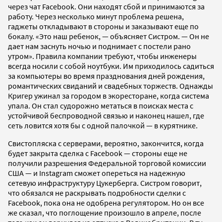
через чат Facebook. Они находят сбой и принимаются за
работу. Через несколько минут проблема решена,
гаджеты откладывают в стороны и заказывают еще по
бокалу. «Это наш ребенок, — объясняет Систром. — Он не
дает нам заснуть ночью и поднимает с постели рано
утром». Правила компании требуют, чтобы инженеры
всегда носили с собой ноутбуки. Им приходилось садиться
за компьютеры во время празднования дней рождения,
романтических свиданий и свадебных торжеств. Однажды
Кригер ужинал за городом в экоресторане, когда система
упала. Он стал судорожно метаться в поисках места с
устойчивой беспроводной связью и наконец нашел, где
сеть ловится хотя бы с одной палочкой — в курятнике.
Свистопляска с серверами, вероятно, закончится, когда
будет закрыта сделка с Facebook — стороны еще не
получили разрешения Федеральной торговой комиссии
США — и Instagram сможет опереться на надежную
сетевую инфраструктуру Цукерберга. Систром говорит,
что обязался не раскрывать подробности сделки с
Facebook, пока она не одобрена регулятором. Но он все
же сказал, что поглощение произошло в апреле, после