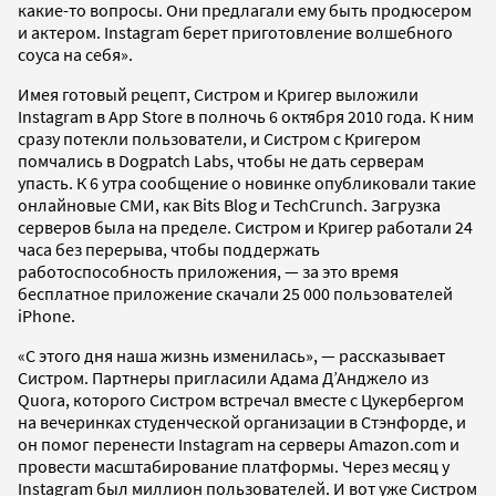
какие-то вопросы. Они предлагали ему быть продюсером
и актером. Instagram берет приготовление волшебного
соуса на себя».
Имея готовый рецепт, Систром и Кригер выложили
Instagram в App Store в полночь 6 октября 2010 года. К ним
сразу потекли пользователи, и Систром с Кригером
помчались в Dogpatch Labs, чтобы не дать серверам
упасть. К 6 утра сообщение о новинке опубликовали такие
онлайновые СМИ, как Bits Blog и TechCrunch. Загрузка
серверов была на пределе. Систром и Кригер работали 24
часа без перерыва, чтобы поддержать
работоспособность приложения, — за это время
бесплатное приложение скачали 25 000 пользователей
iPhone.
«С этого дня наша жизнь изменилась», — рассказывает
Систром. Партнеры пригласили Адама Д’Анджело из
Quora, которого Систром встречал вместе с Цукербергом
на вечеринках студенческой организации в Стэнфорде, и
он помог перенести Instagram на серверы Amazon.com и
провести масштабирование платформы. Через месяц у
Instagram был миллион пользователей. И вот уже Систром