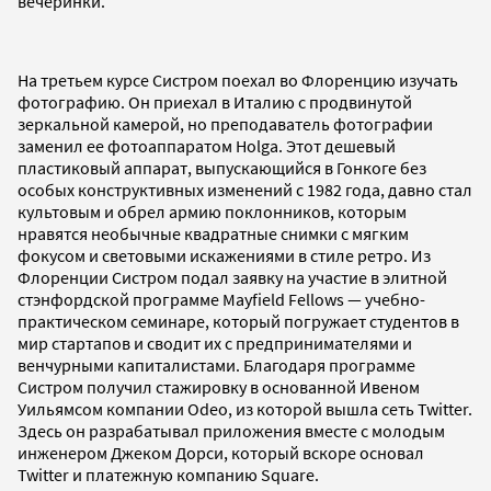
вечеринки.
На третьем курсе Систром поехал во Флоренцию изучать
фотографию. Он приехал в Италию с продвинутой
зеркальной камерой, но преподаватель фотографии
заменил ее фотоаппаратом Holga. Этот дешевый
пластиковый аппарат, выпускающийся в Гонкоге без
особых конструктивных изменений с 1982 года, давно стал
культовым и обрел армию поклонников, которым
нравятся необычные квадратные снимки с мягким
фокусом и световыми искажениями в стиле ретро. Из
Флоренции Систром подал заявку на участие в элитной
стэнфордской программе Mayfield Fellows — учебно-
практическом семинаре, который погружает студентов в
мир стартапов и сводит их с предпринимателями и
венчурными капиталистами. Благодаря программе
Систром получил стажировку в основанной Ивеном
Уильямсом компании Odeo, из которой вышла сеть Twitter.
Здесь он разрабатывал приложения вместе с молодым
инженером Джеком Дорси, который вскоре основал
Twitter и платежную компанию Square.