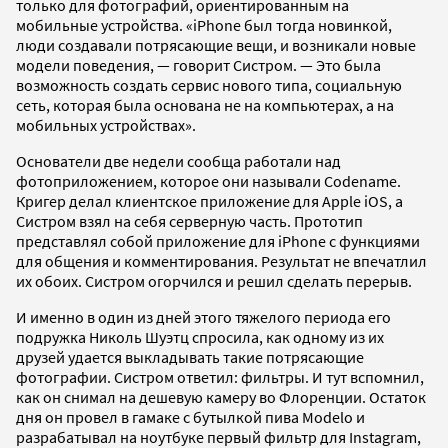
только для фотографий, ориентированным на
мобильные устройства. «iPhone был тогда новинкой,
люди создавали потрясающие вещи, и возникали новые
модели поведения, — говорит Систром. — Это была
возможность создать сервис нового типа, социальную
сеть, которая была основана не на компьютерах, а на
мобильных устройствах».
Основатели две недели сообща работали над
фотоприложением, которое они называли Codename.
Кригер делал клиентское приложение для Apple iOS, а
Систром взял на себя серверную часть. Прототип
представлял собой приложение для iPhone с функциями
для общения и комментирования. Результат не впечатлил
их обоих. Систром огорчился и решил сделать перерыв.
И именно в один из дней этого тяжелого периода его
подружка Николь Шуэтц спросила, как одному из их
друзей удается выкладывать такие потрясающие
фотографии. Систром ответил: фильтры. И тут вспомнил,
как он снимал на дешевую камеру во Флоренции. Остаток
дня он провел в гамаке с бутылкой пива Modelo и
разрабатывал на ноутбуке первый фильтр для Instagram,