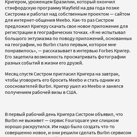
Кригером, уроженцем Бразилии, который окончил
стэнфордскую программу Mayfield на два года позже
Систрома и работал над собственным проектом — сайтом
для интернет-общения Meebo. Как-то раз Систром
предложил Кригеру скачать свое новое приложение для
регистрации в географических точках. «Я не испытывал
большого энтузиазма по поводу приложений, основанных
на географии, но Burbn стало первым, которое мне
понравилось», — рассказывает в интервью Forbes Кригер.
Его зацепила возможность просматривать фотографии
разных событий в жизни его друзей.
Месяц спустя Систром пригласил Кригера на завтрак,
чтобы уговорить его бросить Meebo и стать одним из
сооснователей Burbn. Кригер ушел из Meebo и занялся
получением рабочей визы в США.
В первый рабочий день Кригера Систром объявил, что
Burbn не выживет — сервис Foursquare уже слишком
хорошо раскрутился. Им надо было создать что-то
совершенно новое, и они решили сделать Burbn сервисом