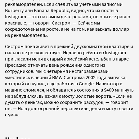
рекламодателей. Если следить за учетными записями
Burberry или Banana Republic, видно, что их посты в
Instagram — это на самом деле реклама, но они все равно
красивые, — говорит Систром. — Сейчас мы
сосредоточены на росте, а не на том, как выжать доллар
из рекламодателя».
Систром пока живет в прежней двухкомнатной квартире и
сильно не роскошествует. Недавно ребята из Instagram
пригласили меня в старый армейский кегельбан в парке
Пресидио отмечать день рождения одного из
сотрудников. Мы с четырьмя инстаграммерами
уместились в черный BMW Систрома 2002 года выпуска,
который он купил, еще работая в Google. Навигатор в
машине сломался, и обладатель состояния в $400 млн чуть
не заблудился, выезжая к мосту Золотые ворота. «Если не
думать о деньгах, можно сохранить рассудок, — говорит
он. — Но в долгосрочной перспективе деньги могут свести
с ума».