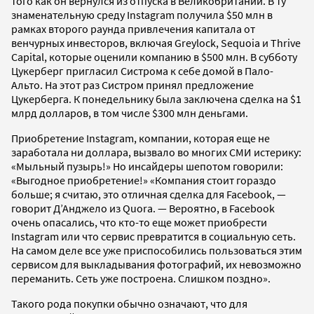
того как он вернулся из отпуска в Великобритании. В ту
знаменательную среду Instagram получила $50 млн в
рамках второго раунда привлечения капитала от
венчурных инвесторов, включая Greylock, Sequoia и Thrive
Capital, которые оценили компанию в $500 млн. В субботу
Цукерберг пригласил Систрома к себе домой в Пало-
Альто. На этот раз Систром принял предложение
Цукерберга. К понедельнику была заключена сделка на $1
млрд долларов, в том числе $300 млн деньгами.
Приобретение Instagram, компании, которая еще не
заработала ни доллара, вызвало во многих СМИ истерику:
«Мыльный пузырь!» Но инсайдеры шепотом говорили:
«Выгодное приобретение!» «Компания стоит гораздо
больше; я считаю, это отличная сделка для Facebook, —
говорит Д’Анджело из Quora. — Вероятно, в Facebook
очень опасались, что кто-то еще может приобрести
Instagram или что сервис превратится в социальную сеть.
На самом деле все уже приспособились пользоваться этим
сервисом для выкладывания фотографий, их невозможно
переманить. Сеть уже построена. Слишком поздно».
Такого рода покупки обычно означают, что для